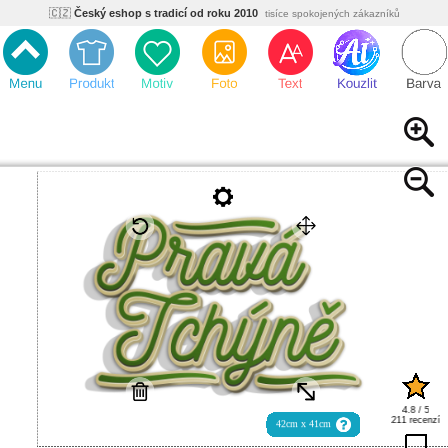
🇨🇿
Český eshop s tradicí od roku 2010
tisíce spokojených zákazníků
🌿
Ekologický a zdravotně nezávadný
žádná čína, barvy s certifikáty
💡
Inovativní výroba
vlastní vývoj, nejnovější technologie
⚡
Rychlé dodání
expedujeme do 24h
🏢
Výhodné pro firmy
velké množstevní slevy
🔥
Kvalita pod kontrolou
jsme přímý výrobce, žádný zprostředkovatel
🇨🇿
Český eshop s tradicí od roku 2010
tisíce spokojených zákazníků