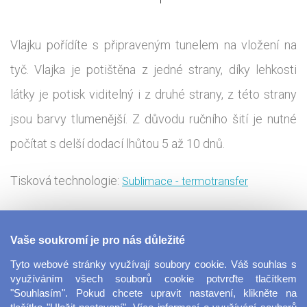
Vlajku pořídíte s připraveným tunelem na vložení na
tyč. Vlajka je potištěna z jedné strany, díky lehkosti
látky je potisk viditelný i z druhé strany, z této strany
jsou barvy tlumenější. Z důvodu ručního šití je nutné
počítat s delší dodací lhůtou 5 až 10 dnů.
Tisková technologie:
Sublimace - termotransfer
Výroba vlajek nikdy nebyla jednodušší. Můžete ji
Vaše soukromí je pro nás důležité
využítí například na dětském táboře, tématických
Tyto webové stránky využívají soubory cookie. Váš souhlas s
klubech, reklamní vlajky, či jen tak s sebou na hory. Její
využíváním všech souborů cookie potvrďte tlačítkem
"Souhlasím". Pokud chcete upravit nastavení, klikněte na
využití je čistě jen ve vaší fantazii. Smotná vlajka je z