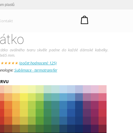
um plastů
Kontakt
átko
cátko oválného tvaru skvěle padne do každé dámské kabelky.
0x65 mm.
:
★
★
★
★
★
(počet hodnocení: 125)
hnologie:
Sublimace - termotransfer
ARVU