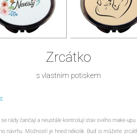
Zrcátko
s vlastním potiskem
er
 se rády čančají a neustále kontrolují stav svého make-up
o návrhu. Možností je hned několik. Buď si můžete zrcát