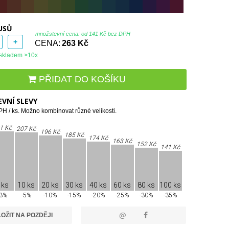
USŮ
množstevní cena: od
141 Kč bez DPH
+
CENA:
263 Kč
skladem >10x
PŘIDAT DO KOŠÍKU
VNÍ SLEVY
H / ks. Možno kombinovat různé velikosti.
1 Kč
207 Kč
196 Kč
185 Kč
174 Kč
163 Kč
152 Kč
141 Kč
 ks
10 ks
20 ks
30 ks
40 ks
60 ks
80 ks
100 ks
-3%
-5%
-10%
-15%
-20%
-25%
-30%
-35%
@
OŽIT NA POZDĚJI