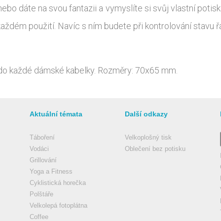
nebo dáte na svou fantazii a vymyslíte si svůj vlastní potis
 každém použití. Navíc s ním budete při kontrolování stav
 do každé dámské kabelky. Rozměry: 70x65 mm.
Aktuální témata
Další odkazy
Táboření
Velkoplošný tisk
Vodáci
Oblečení bez potisku
Grillování
Yoga a Fitness
Cyklistická horečka
Polštáře
Velkolepá fotoplátna
Coffee