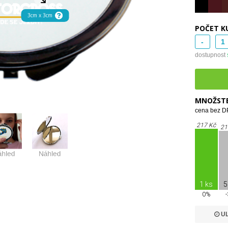
POČET K
-
dostupnost
MNOŽSTE
cena bez DP
217 Kč
21
1 ks
5
0%
UL