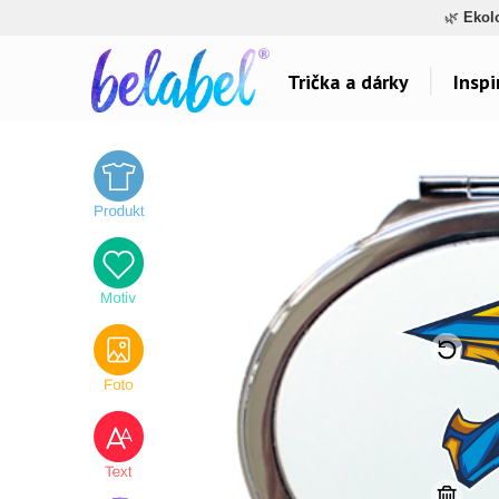
🌿
Ekol
Trička a dárky
Inspi
Dárky pro..
Inspirace na poti
Dárky pro maminku
Láska
Dárky pro ségru
Sport a auta
Dárky pro babičku
Dětské
Dárky pro tátu
Hlášky
Dárky pro bráchu
Humor
Dárky pro dědu
Hudba & Film
Dárky pro partnera
Autorská grafika
Dárky pro partnerku
Vše..
Dárky pro přátele