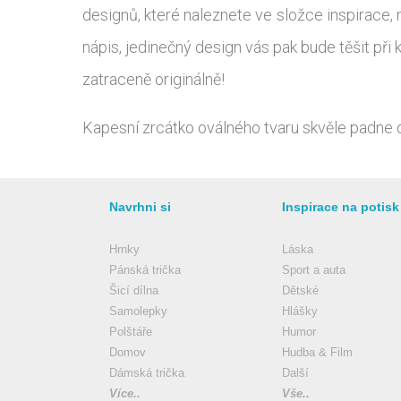
designů, které naleznete ve složce inspirace, 
nápis, jedinečný design vás pak bude těšit při
zatraceně originálně!
Kapesní zrcátko oválného tvaru skvěle padne
Navrhni si
Inspirace na potisk
Hrnky
Láska
Pánská trička
Sport a auta
Šicí dílna
Dětské
Samolepky
Hlášky
Polštáře
Humor
Domov
Hudba & Film
Dámská trička
Další
Více..
Vše..