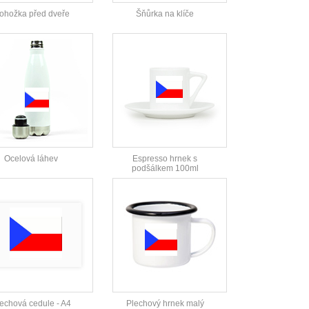
ohožka před dveře
Šňůrka na klíče
Ocelová láhev
Espresso hrnek s
podšálkem 100ml
echová cedule - A4
Plechový hrnek malý