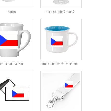
Placka
Půllitr skleněný matný
Hrnek Latte 325ml
Hrnek s barevným vnitřkem