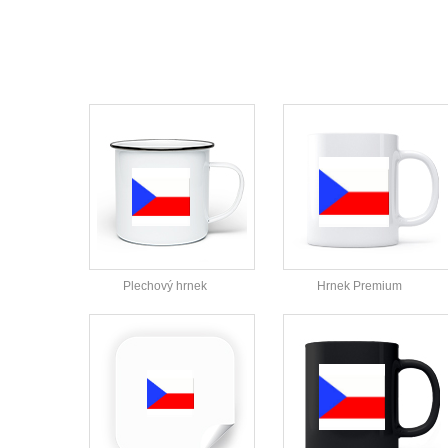
Plechový hrnek
Hrnek Premium