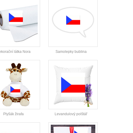
korační látka Nora
Samolepky bublina
Plyšák žirafa
Levandulový polštář