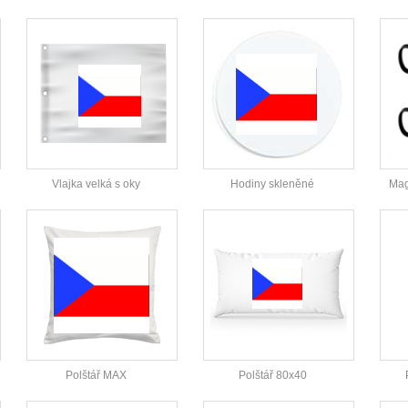
Vlajka velká s oky
Hodiny skleněné
Mag
Polštář MAX
Polštář 80x40