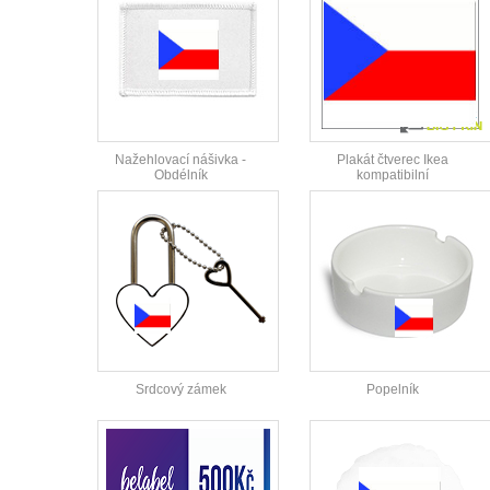
Nažehlovací nášivka -
Plakát čtverec Ikea
Obdélník
kompatibilní
Srdcový zámek
Popelník