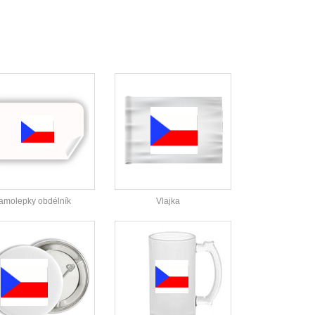
amolepky obdélník
Vlajka