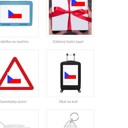
rabička na svačinu
Dárkový balící papír
Samolepky pozor
Obal na kufr