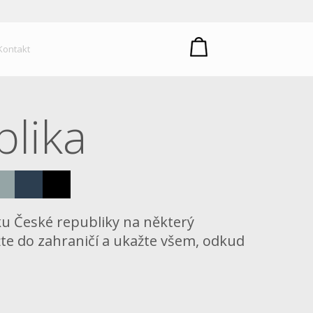
um plastů
Kontakt
blika
lajku České republiky na některý
te do zahraničí a ukažte všem, odkud