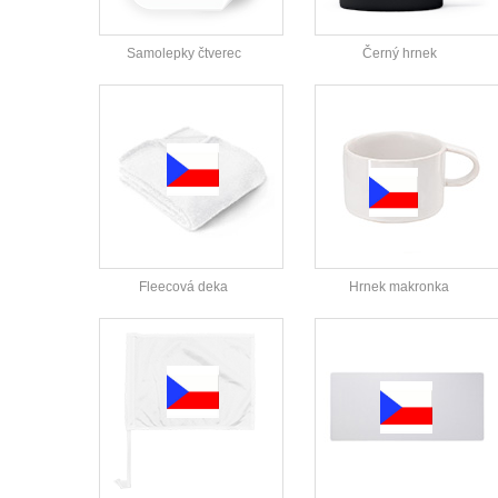
Samolepky čtverec
Černý hrnek
Fleecová deka
Hrnek makronka