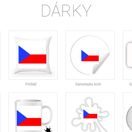
DÁRKY
Polštář
Samolepky kruh
S