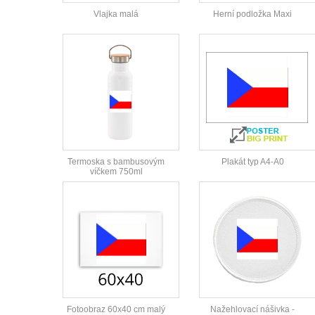
Vlajka malá
Herní podložka Maxi
Termoska s bambusovým
Plakát typ A4-A0
víčkem 750ml
Fotoobraz 60x40 cm malý
Nažehlovací nášivka -