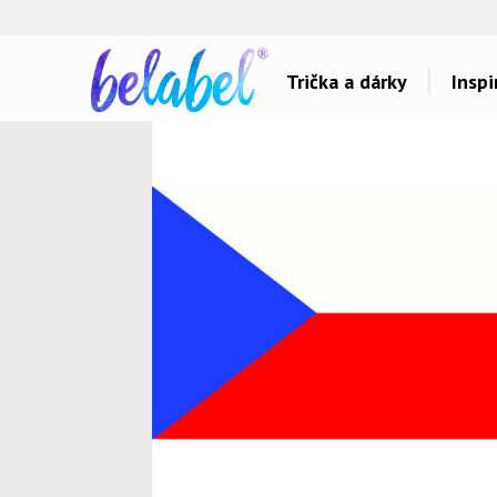
🌿
Ekol
Trička a dárky
Inspi
Dárky pro..
Inspirace na poti
Dárky pro maminku
Láska
Dárky pro ségru
Sport a auta
Dárky pro babičku
Dětské
Dárky pro tátu
Hlášky
Dárky pro bráchu
Humor
Dárky pro dědu
Hudba & Film
Dárky pro partnera
Autorská grafika
Dárky pro partnerku
Vše..
Dárky pro přátele