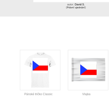
autor:
David S.
(
)
Právní ujednání
Pánské tričko Classic
Vlajka