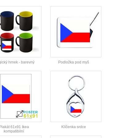
ický hrnek - barevný
Podložka pod myš
Plakát 61x91 Ikea
Klíčenka srdce
kompatibilní