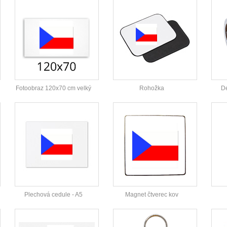
Fotoobraz 120x70 cm velký
Rohožka
De
Plechová cedule - A5
Magnet čtverec kov