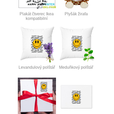
Plakát čtverec Ikea
Plyšák žirafa
kompatibilní
Levandulový polštář
Meduňkový polštář