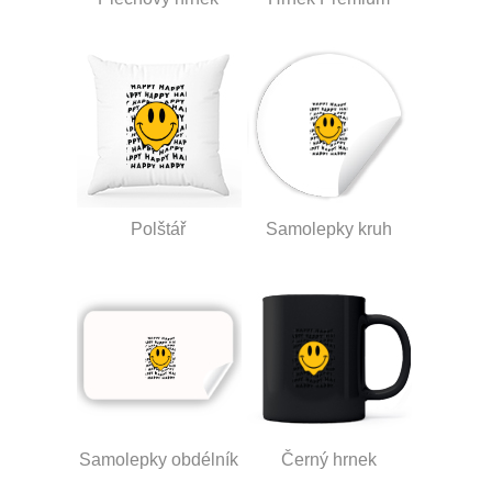
Polštář
Samolepky kruh
Samolepky obdélník
Černý hrnek