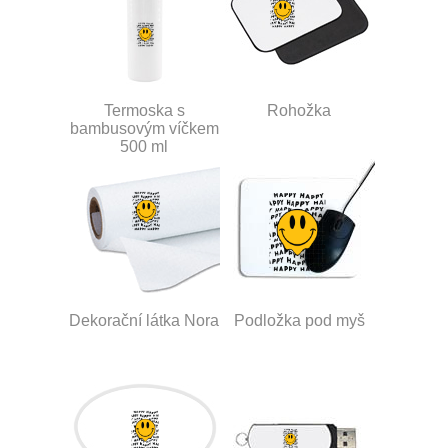
Termoska s
Rohožka
bambusovým víčkem
500 ml
Dekorační látka Nora
Podložka pod myš