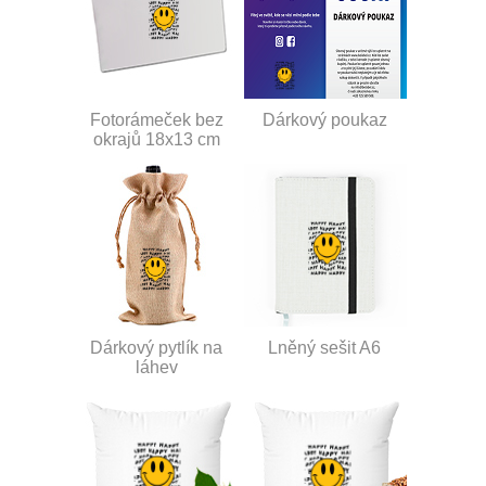
Fotorámeček bez
Dárkový poukaz
okrajů 18x13 cm
Dárkový pytlík na
Lněný sešit A6
láhev