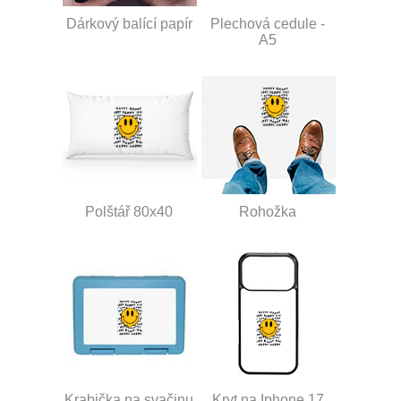
Dárkový balící papír
Plechová cedule -
A5
Polštář 80x40
Rohožka
Krabička na svačinu
Kryt na Iphone 17