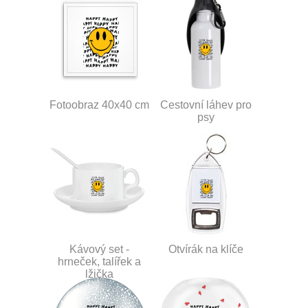
Fotoobraz 40x40 cm
Cestovní láhev pro
psy
Kávový set -
Otvírák na klíče
hrneček, talířek a
lžička