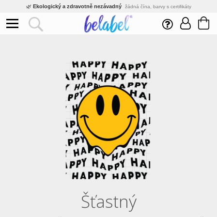
🌿
Ekologický a zdravotně nezávadný
žádná čína, barvy s certifikáty
💡
Inovativní výroba
vlastní vývoj, nejnovější technologie
⚡
Rychlé dodání
expedujeme do 24h
🏢
Výhodné pro firmy
velké množstevní slevy
🔥
Kvalita pod kontrolou
jsme přímý výrobce, žádný zprostředkovatel
🇨🇿
Český eshop s tradicí od roku 2010
tisíce spokojených zákazníků
Šťastný