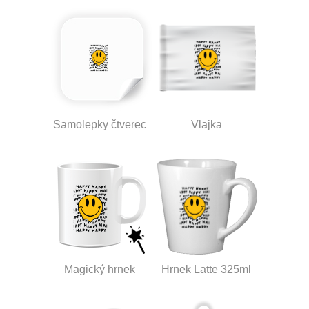
Samolepky čtverec
Vlajka
Magický hrnek
Hrnek Latte 325ml