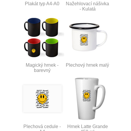
Plakát typ A4-A0
Nažehlovací nášivka
- Kulatá
Magický hrnek -
Plechový hrnek malý
barevný
Plechová cedule -
Hrnek Latte Grande