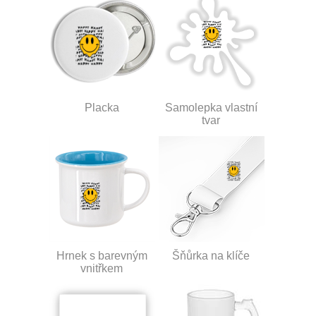
Placka
Samolepka vlastní
tvar
Hrnek s barevným
Šňůrka na klíče
vnitřkem