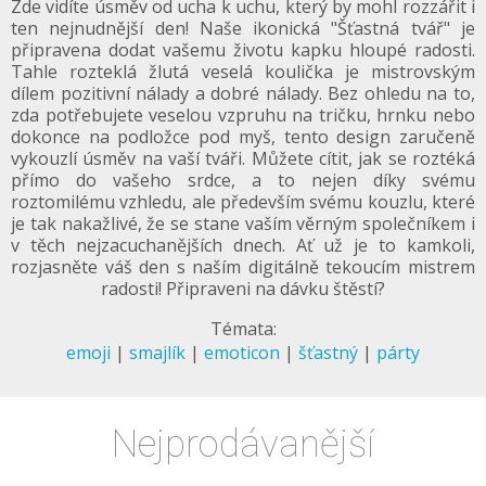
Zde vidíte úsměv od ucha k uchu, který by mohl rozzářit i
ten nejnudnější den! Naše ikonická "Šťastná tvář" je
připravena dodat vašemu životu kapku hloupé radosti.
Tahle rozteklá žlutá veselá koulička je mistrovským
dílem pozitivní nálady a dobré nálady. Bez ohledu na to,
zda potřebujete veselou vzpruhu na tričku, hrnku nebo
dokonce na podložce pod myš, tento design zaručeně
vykouzlí úsměv na vaší tváři. Můžete cítit, jak se roztéká
přímo do vašeho srdce, a to nejen díky svému
roztomilému vzhledu, ale především svému kouzlu, které
je tak nakažlivé, že se stane vaším věrným společníkem i
v těch nejzacuchanějších dnech. Ať už je to kamkoli,
rozjasněte váš den s naším digitálně tekoucím mistrem
radosti! Připraveni na dávku štěstí?
Témata:
emoji
|
smajlík
|
emoticon
|
šťastný
|
párty
Nejprodávanější