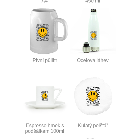
A4
450 ml
Pivní půllitr
Ocelová láhev
Espresso hrnek s
Kulatý polštář
podšálkem 100ml