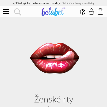
🌿
Ekologický a zdravotně nezávadný
žádná čína, barvy s certifikáty
💡
Inovativní výroba
vlastní vývoj, nejnovější technologie
⚡
Rychlé dodání
expedujeme do 24h
🏢
Výhodné pro firmy
velké množstevní slevy
🔥
Kvalita pod kontrolou
jsme přímý výrobce, žádný zprostředkovatel
🇨🇿
Český eshop s tradicí od roku 2010
tisíce spokojených zákazníků
Ženské rty