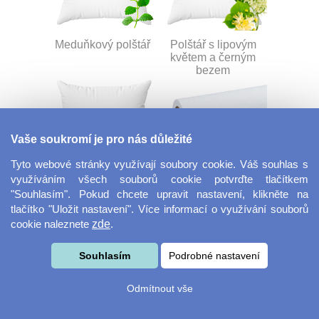
Meduňkový polštář
Polštář s lipovým
květem a černým
bezem
Vaše soukromí je pro nás důležité
Tyto webové stránky využívají soubory cookie. Váš souhlas s
využíváním všech souborů cookie potvrďte tlačítkem
Nahřívací pohankový
Dekorační látka Lina
"Souhlasím". Pokud chcete upravit nastavení, klikněte na
polštář
tlačítko "Uložit nastavení". Více informací o využívání souborů
cookie naleznete
zde
.
Souhlasím
Podrobné nastavení
Odmítnout vše