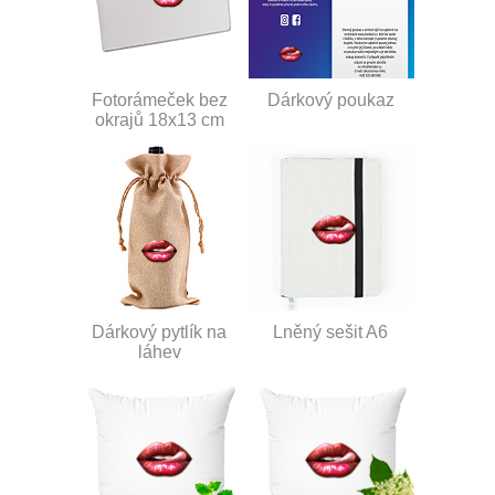
Fotorámeček bez
Dárkový poukaz
okrajů 18x13 cm
Dárkový pytlík na
Lněný sešit A6
láhev