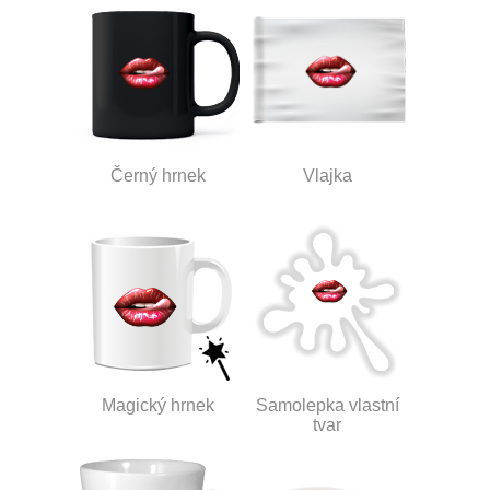
Černý hrnek
Vlajka
Magický hrnek
Samolepka vlastní
tvar