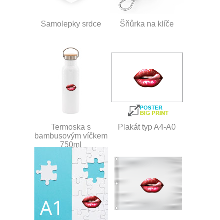
Samolepky srdce
Šňůrka na klíče
Termoska s
Plakát typ A4-A0
bambusovým víčkem
750ml