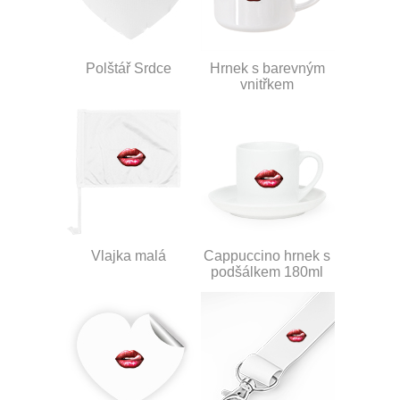
Polštář Srdce
Hrnek s barevným
vnitřkem
Vlajka malá
Cappuccino hrnek s
podšálkem 180ml