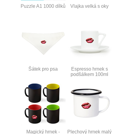
Puzzle A1 1000 dílků
Vlajka velká s oky
Šátek pro psa
Espresso hrnek s
podšálkem 100ml
Magický hrnek -
Plechový hrnek malý