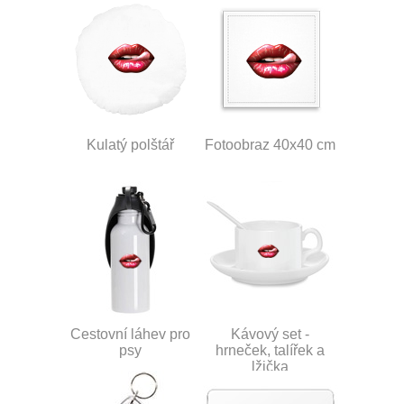
Kulatý polštář
Fotoobraz 40x40 cm
Cestovní láhev pro
Kávový set -
psy
hrneček, talířek a
lžička