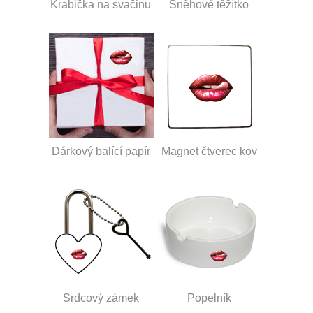
Krabička na svačinu
Sněhové těžítko
Dárkový balící papír
Magnet čtverec kov
Srdcový zámek
Popelník