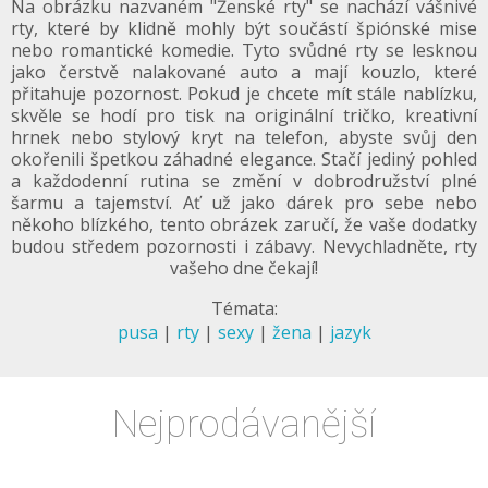
Na obrázku nazvaném "Ženské rty" se nachází vášnivé
rty, které by klidně mohly být součástí špiónské mise
nebo romantické komedie. Tyto svůdné rty se lesknou
jako čerstvě nalakované auto a mají kouzlo, které
přitahuje pozornost. Pokud je chcete mít stále nablízku,
skvěle se hodí pro tisk na originální tričko, kreativní
hrnek nebo stylový kryt na telefon, abyste svůj den
okořenili špetkou záhadné elegance. Stačí jediný pohled
a každodenní rutina se změní v dobrodružství plné
šarmu a tajemství. Ať už jako dárek pro sebe nebo
někoho blízkého, tento obrázek zaručí, že vaše dodatky
budou středem pozornosti i zábavy. Nevychladněte, rty
vašeho dne čekají!
Témata:
pusa
|
rty
|
sexy
|
žena
|
jazyk
Nejprodávanější