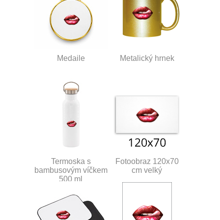
Medaile
Metalický hrnek
Termoska s
Fotoobraz 120x70
bambusovým víčkem
cm velký
500 ml