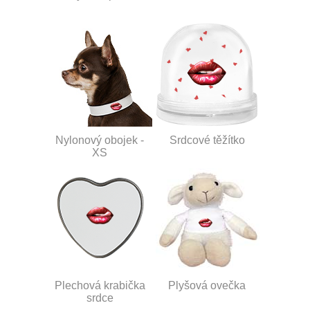
Nylonový obojek -
Srdcové těžítko
XS
Plechová krabička
Plyšová ovečka
srdce