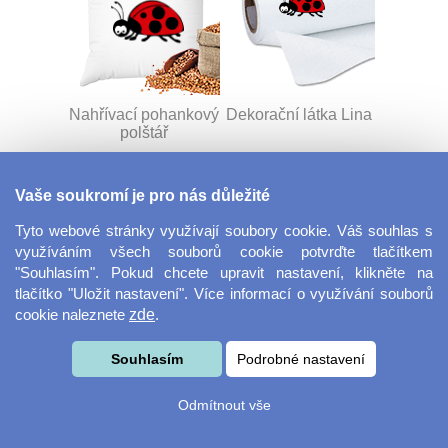
Nahřívací pohankový
Dekorační látka Lina
polštář
Vaše soukromí je pro nás důležité
Tyto webové stránky využívají soubory cookie. Váš souhlas s
využíváním všech souborů cookie potvrďte tlačítkem
"Souhlasím". Pokud chcete upravit nastavení, klikněte na
tlačítko "Uložit nastavení". Více informací o využívání souborů
cookie naleznete
zde
.
Dekorační látka
Šňůrka na klíče s
Miranda
přezkou
Souhlasím
Podrobné nastavení
Odmítnout vše