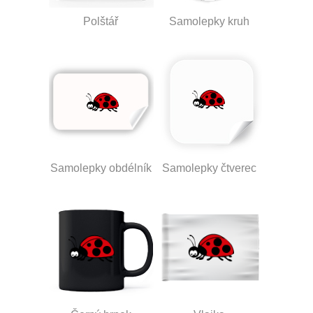
Polštář
Samolepky kruh
Samolepky obdélník
Samolepky čtverec