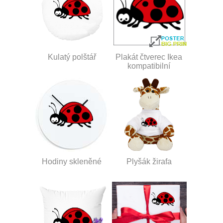
Kulatý polštář
Plakát čtverec Ikea
kompatibilní
Hodiny skleněné
Plyšák žirafa