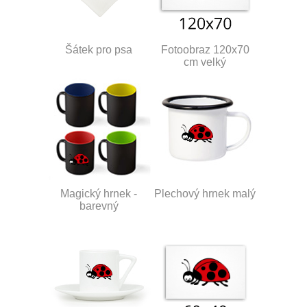
Šátek pro psa
Fotoobraz 120x70
cm velký
Magický hrnek -
Plechový hrnek malý
barevný