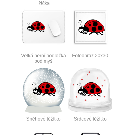
lžička
Velká herní podložka
Fotoobraz 30x30
pod myš
Sněhové těžítko
Srdcové těžítko