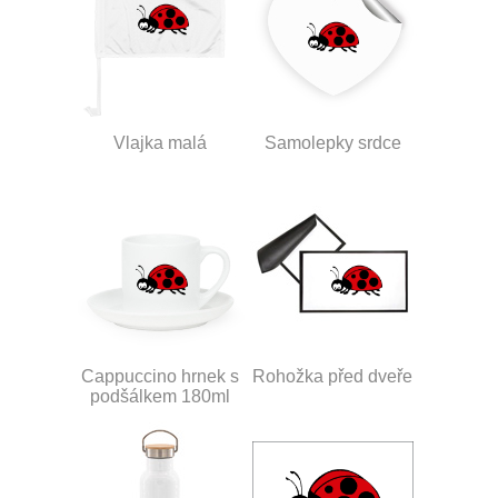
Vlajka malá
Samolepky srdce
Cappuccino hrnek s
Rohožka před dveře
podšálkem 180ml