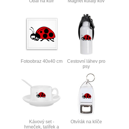
Obal na kufr
Magnet kulatý kov
Fotoobraz 40x40 cm
Cestovní láhev pro
psy
Kávový set -
Otvírák na klíče
hrneček, talířek a