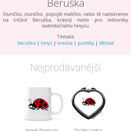
Beruška
Sluníčko, sluníčko, popojdi maličko, nebo tě natiskneme
na tričko! Beruška, krásný motiv pro milovníky
sedmitečného hmyzu.
Témata:
beruška
|
hmyz
|
kresba
|
puntíky
|
dětské
Nejprodávanější
Hrnek Premium
Zrcátko srdce