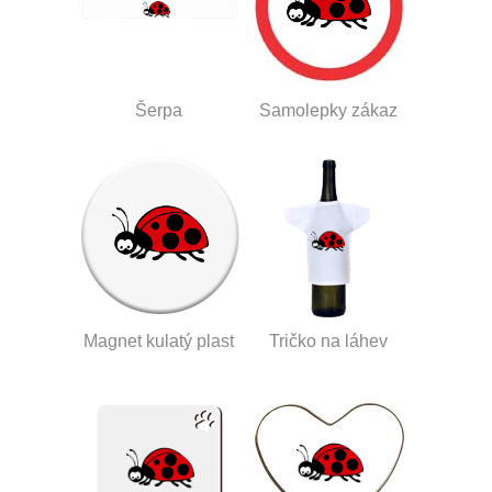
Šerpa
Samolepky zákaz
Magnet kulatý plast
Tričko na láhev