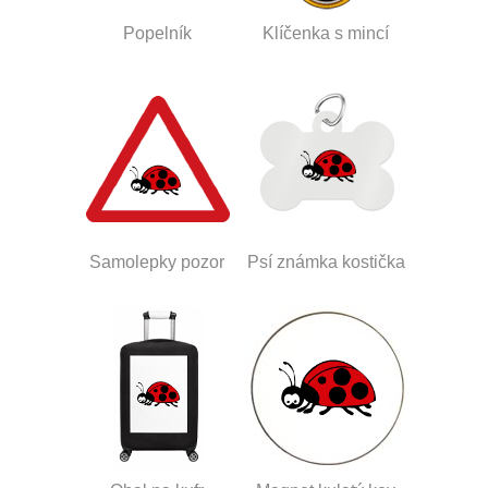
Popelník
Klíčenka s mincí
Samolepky pozor
Psí známka kostička