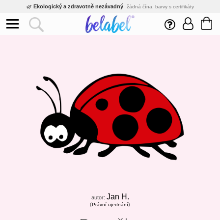
🌿
Ekologický a zdravotně nezávadný
žádná čína, barvy s certifikáty
💡
Inovativní výroba
vlastní vývoj, nejnovější technologie
⚡
Rychlé dodání
expedujeme do 24h
🏢
Výhodné pro firmy
velké množstevní slevy
🔥
Kvalita pod kontrolou
jsme přímý výrobce, žádný zprostředkovatel
🇨🇿
Český eshop s tradicí od roku 2010
tisíce spokojených zákazníků
Jan H.
autor:
(
)
Právní ujednání