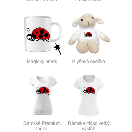
Magický hrnek
Plyšová ovečka
Dámské Premium
Dámské tričko velký
tričko
výstřih