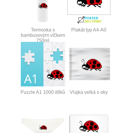
Termoska s
Plakát typ A4-A0
bambusovým víčkem
750ml
Puzzle A1 1000 dílků
Vlajka velká s oky