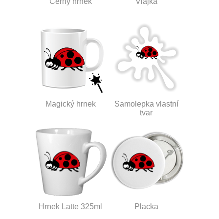
Černý hrnek
Vlajka
Magický hrnek
Samolepka vlastní
tvar
Hrnek Latte 325ml
Placka