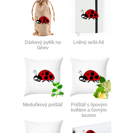
Dárkový pytlík na
Lněný sešit A6
láhev
Meduňkový polštář
Polštář s lipovým
květem a černým
bezem