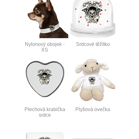
Nylonový obojek -
Srdcové těžítko
XS
Plechová krabička
Plyšová ovečka
srdce