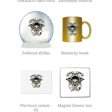
Dekorační látka Nora
Samolepky bublina
Sněhové těžítko
Metalický hrnek
Plechová cedule -
Magnet čtverec kov
A5