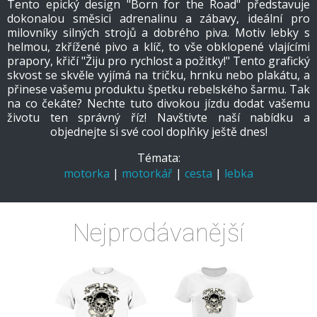
Tento epický design "Born for the Road" představuje
dokonalou směsici adrenalinu a zábavy, ideální pro
milovníky silných strojů a dobrého piva. Motiv lebky s
helmou, zkřížené pivo a klíč, to vše obklopené vlajícími
prapory, křičí "Žiju pro rychlost a požitky!" Tento grafický
skvost se skvěle vyjímá na tričku, hrnku nebo plakátu, a
přinese vašemu produktu špetku rebelského šarmu. Tak
na co čekáte? Nechte tuto divokou jízdu dodat vašemu
životu ten správný říz! Navštivte naší nabídku a
objednejte si své cool doplňky ještě dnes!
Témata:
motorka
|
motorkář
|
cesta
|
lebka
Nejprodávanější