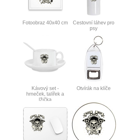
Fotoobraz 40x40 cm
Cestovní láhev pro
psy
Kávový set -
Otvírák na klíče
hrneček, talířek a
lžička