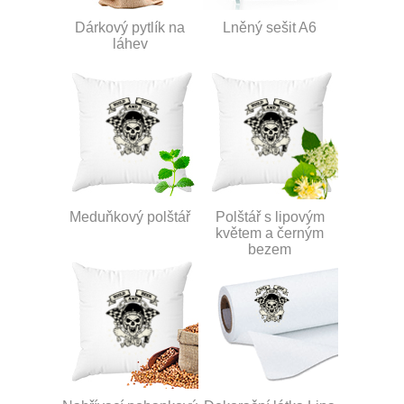
Dárkový pytlík na
Lněný sešit A6
láhev
Meduňkový polštář
Polštář s lipovým
květem a černým
bezem