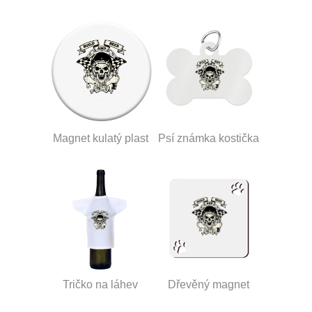
Magnet kulatý plast
Psí známka kostička
Tričko na láhev
Dřevěný magnet