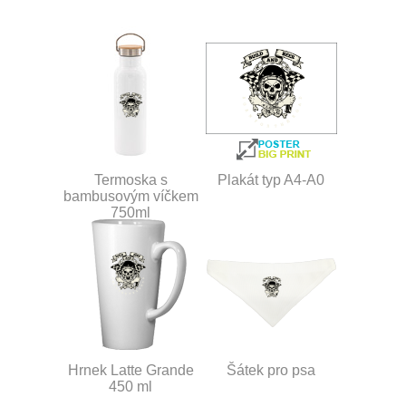
Termoska s
Plakát typ A4-A0
bambusovým víčkem
750ml
Hrnek Latte Grande
Šátek pro psa
450 ml