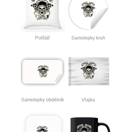
Polštář
Samolepky kruh
Samolepky obdélník
Vlajka