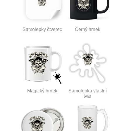
Samolepky čtverec
Černý hrnek
Magický hrnek
Samolepka vlastní
tvar