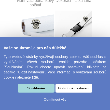
Nahřívací pohankový
Dekorační látka Lina
polštář
Vaše soukromí je pro nás důležité
Dekorační látka
Šňůrka na klíče s
Miranda
přezkou
Tyto webové stránky využívají soubory cookie. Váš souhlas s
využíváním všech souborů cookie potvrďte tlačítkem
"Souhlasím". Pokud chcete upravit nastavení, klikněte na
tlačítko "Uložit nastavení". Více informací o využívání souborů
cookie naleznete
zde
.
Souhlasím
Podrobné nastavení
Odmítnout vše
Velkoformátová
Svačinový box
fotografie