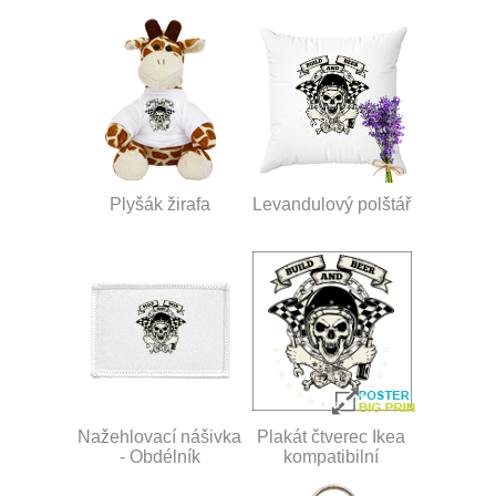
Plyšák žirafa
Levandulový polštář
Nažehlovací nášivka
Plakát čtverec Ikea
- Obdélník
kompatibilní