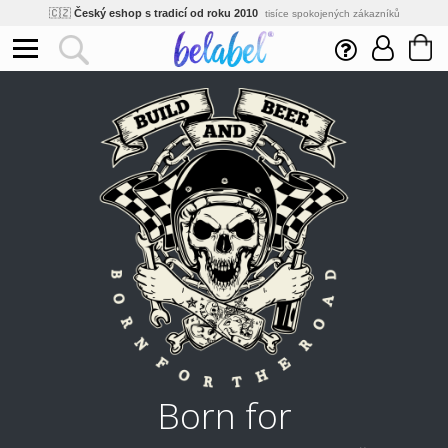
🌿
Ekologický a zdravotně nezávadný
žádná čína, barvy s certifikáty
💡
Inovativní výroba
vlastní vývoj, nejnovější technologie
⚡
Rychlé dodání
expedujeme do 24h
🏢
Výhodné pro firmy
velké množstevní slevy
🔥
Kvalita pod kontrolou
jsme přímý výrobce, žádný zprostředkovatel
🇨🇿
Český eshop s tradicí od roku 2010
tisíce spokojených zákazníků
Born for