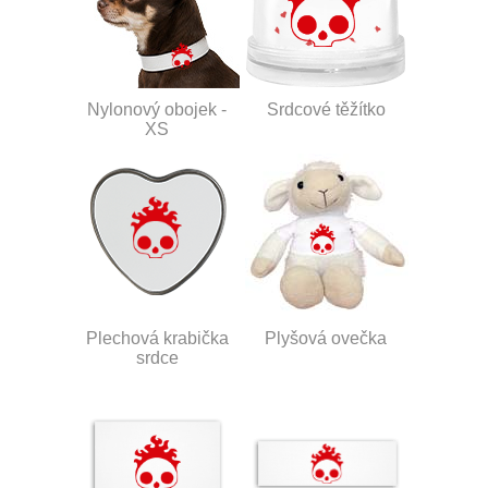
Nylonový obojek -
Srdcové těžítko
XS
Plechová krabička
Plyšová ovečka
srdce