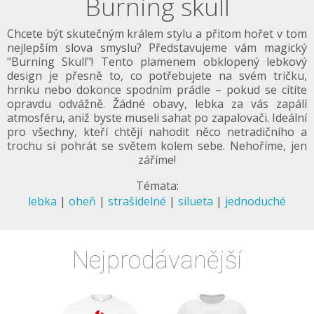
Burning skull
Chcete být skutečným králem stylu a přitom hořet v tom
nejlepším slova smyslu? Představujeme vám magický
"Burning Skull"! Tento plamenem obklopený lebkový
design je přesně to, co potřebujete na svém tričku,
hrnku nebo dokonce spodním prádle – pokud se cítíte
opravdu odvážně. Žádné obavy, lebka za vás zapálí
atmosféru, aniž byste museli sahat po zapalovači. Ideální
pro všechny, kteří chtějí nahodit něco netradičního a
trochu si pohrát se světem kolem sebe. Nehoříme, jen
záříme!
Témata:
lebka
|
oheň
|
strašidelné
|
silueta
|
jednoduché
Nejprodávanější