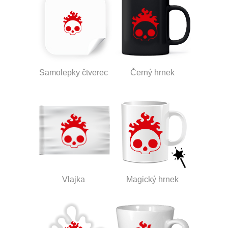
Samolepky čtverec
Černý hrnek
Vlajka
Magický hrnek