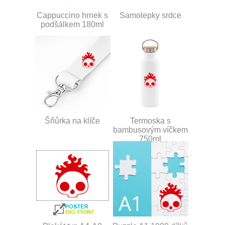
Cappuccino hrnek s
Samolepky srdce
podšálkem 180ml
Šňůrka na klíče
Termoska s
bambusovým víčkem
750ml