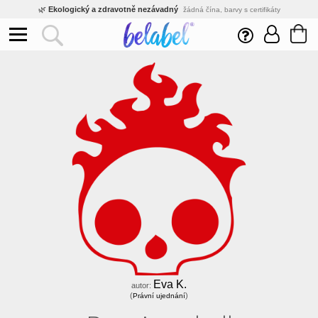
🌿
Ekologický a zdravotně nezávadný
žádná čína, barvy s certifikáty
💡
Inovativní výroba
vlastní vývoj, nejnovější technologie
⚡
Rychlé dodání
expedujeme do 24h
🏢
Výhodné pro firmy
velké množstevní slevy
🔥
Kvalita pod kontrolou
jsme přímý výrobce, žádný zprostředkovatel
🇨🇿
Český eshop s tradicí od roku 2010
tisíce spokojených zákazníků
Eva K.
autor:
(
)
Právní ujednání