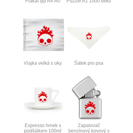
Plakát typ A4-A0
Puzzle A1 1000 dílků
Vlajka velká s oky
Šátek pro psa
Espresso hrnek s
Zapalovač
podšálkem 100ml
benzínový kovový s