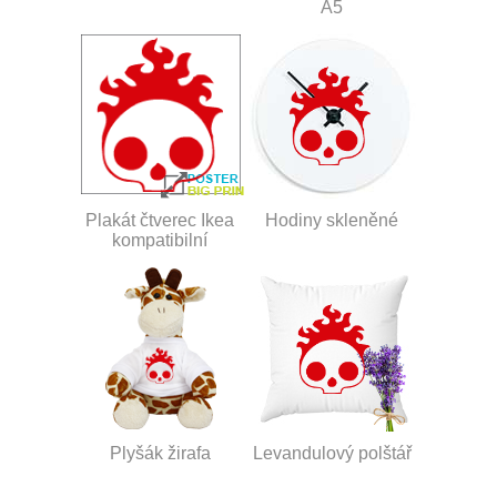
A5
Plakát čtverec Ikea
Hodiny skleněné
kompatibilní
Plyšák žirafa
Levandulový polštář