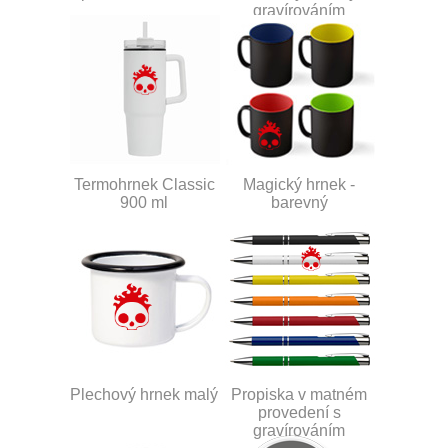
gravírováním
Termohrnek Classic
Magický hrnek -
900 ml
barevný
Plechový hrnek malý
Propiska v matném
provedení s
gravírováním