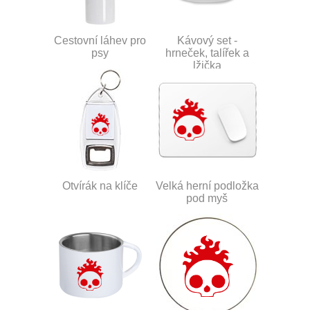
Cestovní láhev pro
Kávový set -
psy
hrneček, talířek a
lžička
Otvírák na klíče
Velká herní podložka
pod myš