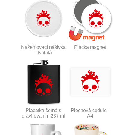
Nažehlovací nášivka
Placka magnet
- Kulatá
Placatka černá s
Plechová cedule -
gravírováním 237 ml
A4