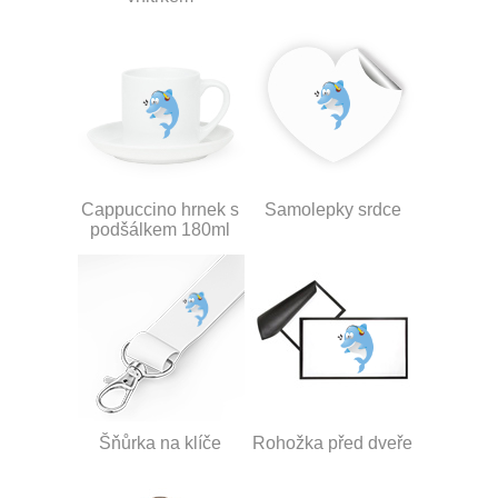
Cappuccino hrnek s
Samolepky srdce
podšálkem 180ml
Šňůrka na klíče
Rohožka před dveře