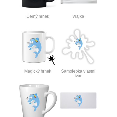
Černý hrnek
Vlajka
Magický hrnek
Samolepka vlastní
tvar