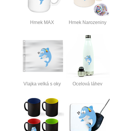
Hrnek MAX
Hrnek Narozeniny
Vlajka velká s oky
Ocelová láhev