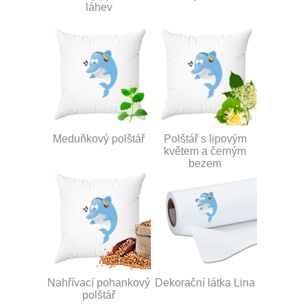
láhev
Meduňkový polštář
Polštář s lipovým
květem a černým
bezem
Nahřívací pohankový
Dekorační látka Lina
polštář