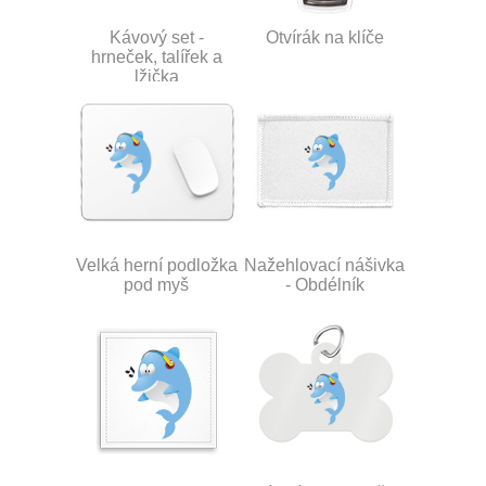
Kávový set -
Otvírák na klíče
hrneček, talířek a
lžička
Velká herní podložka
Nažehlovací nášivka
pod myš
- Obdélník