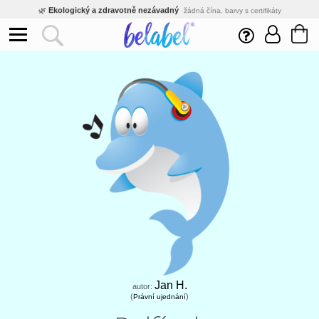
🌿
Ekologický a zdravotně nezávadný
žádná čína, barvy s certifikáty
💡
Inovativní výroba
vlastní vývoj, nejnovější technologie
⚡
Rychlé dodání
expedujeme do 24h
🏢
Výhodné pro firmy
velké množstevní slevy
🔥
Kvalita pod kontrolou
jsme přímý výrobce, žádný zprostředkovatel
🇨🇿
Český eshop s tradicí od roku 2010
tisíce spokojených zákazníků
Jan H.
autor:
(
)
Právní ujednání