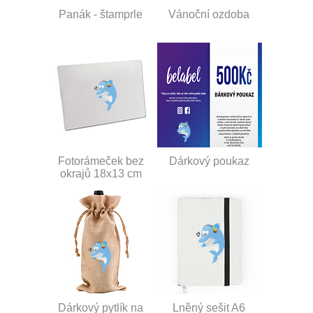
Panák - štamprle
Vánoční ozdoba
Fotorámeček bez
Dárkový poukaz
okrajů 18x13 cm
Dárkový pytlík na
Lněný sešit A6