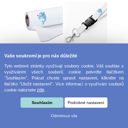
Dekorační látka
Šňůrka na klíče s
Miranda
přezkou
Vaše soukromí je pro nás důležité
Tyto webové stránky využívají soubory cookie. Váš souhlas s
využíváním všech souborů cookie potvrďte tlačítkem
"Souhlasím". Pokud chcete upravit nastavení, klikněte na
tlačítko "Uložit nastavení". Více informací o využívání souborů
cookie naleznete
zde
.
Souhlasím
Podrobné nastavení
Velkoformátová
Svačinový box
fotografie
Odmítnout vše