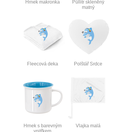
Hrnek makronka
Půllitr skleněný
matný
Fleecová deka
Polštář Srdce
Hrnek s barevným
Vlajka malá
vnitřkem