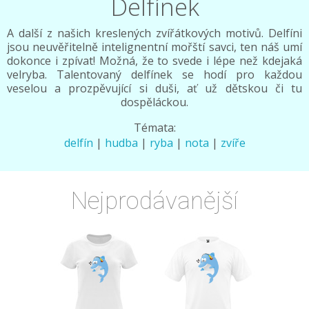
Delfínek
A další z našich kreslených zvířátkových motivů. Delfíni
jsou neuvěřitelně intelignentní mořští savci, ten náš umí
dokonce i zpívat! Možná, že to svede i lépe než kdejaká
velryba. Talentovaný delfínek se hodí pro každou
veselou a prozpěvující si duši, ať už dětskou či tu
dospěláckou.
Témata:
delfín
|
hudba
|
ryba
|
nota
|
zvíře
Nejprodávanější