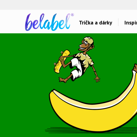
🌿
Ekol
Trička a dárky
Inspi
Dárky pro..
Inspirace na poti
Dárky pro maminku
Láska
Dárky pro ségru
Sport a auta
Dárky pro babičku
Dětské
Dárky pro tátu
Hlášky
Dárky pro bráchu
Humor
Dárky pro dědu
Hudba & Film
Dárky pro partnera
Autorská grafika
Dárky pro partnerku
Vše..
Dárky pro přátele