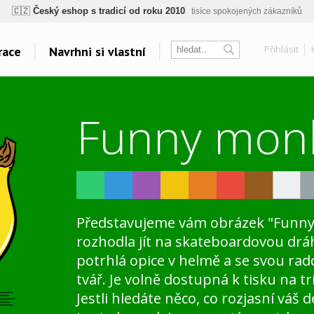
ogický a zdravotně nezávadný
žádná čínská chemie, barvy s certifikáty, minim
💡
Inovativní výroba
vlastní vývoj, nejnovější technologie
Přihlásit
race
Navrhni si vlastní
⚡
Rychlé dodání
expedujeme do 24h
🏢
Výhodné pro firmy
velké množstevní slevy
sk
Témata
Další odkazy
🔥
Kvalita pod kontrolou
jsme přímý výrobce, žádný zprostředkovatel
Funny mon
Táboření
Velkoplošný tisk
🇨🇿
Český eshop s tradicí od roku 2010
tisíce spokojených zákazníků
Vodáci
Belabel na Facebooku
Grillování
Galerie
Yoga a Fitness
Oblečení bez potisku
Cyklistická horečka
Polštáře
Velkolepá fotoplátna
Představujeme vám obrázek "Funny 
Všechna témata..
rozhodla jít na skateboardovou dr
potrhlá opice v helmě a se svou rad
tvář. Je volně dostupná k tisku na t
Jestli hledáte něco, co rozjasní váš