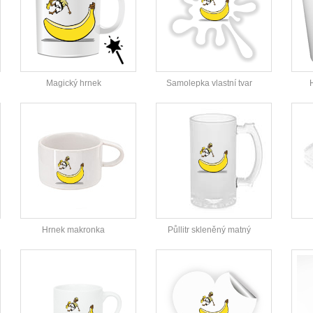
Magický hrnek
Samolepka vlastní tvar
Hrnek makronka
Půllitr skleněný matný