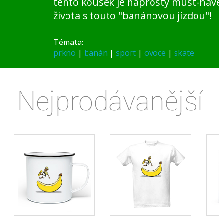
tento kousek je naprostý must-have
života s touto "banánovou jízdou"!
Témata:
prkno
|
banán
|
sport
|
ovoce
|
skate
Nejprodávanější