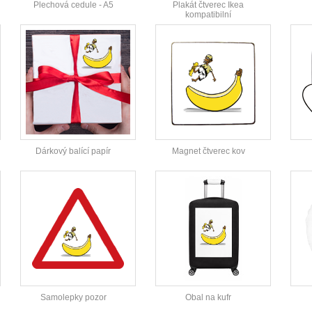
Plechová cedule - A5
Plakát čtverec Ikea
kompatibilní
Dárkový balící papír
Magnet čtverec kov
Samolepky pozor
Obal na kufr