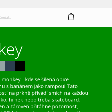
um plastů
Kontakt
key
monkey", kde se šílená opice
áhu s banánem jako rampou! Tato
ostí na prkně přivádí smích na každou
riko, hrnek nebo třeba skateboard.
 den a zároveň přitáhne pozornost,