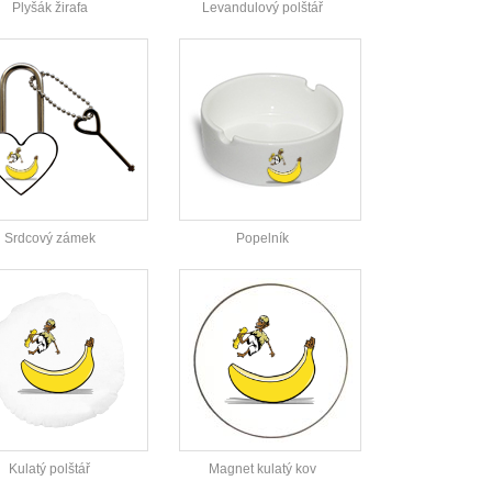
Plyšák žirafa
Levandulový polštář
Srdcový zámek
Popelník
Kulatý polštář
Magnet kulatý kov