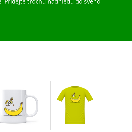
! Přidejte trochu nadhledu do svého