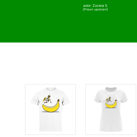
autor:
Zuzana S.
(
)
Právní ujednání