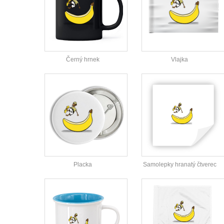
Černý hrnek
Vlajka
Placka
Samolepky hranatý čtverec