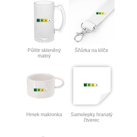
Půllitr skleněný
Šňůrka na klíče
matný
Hrnek makronka
Samolepky hranatý
čtverec