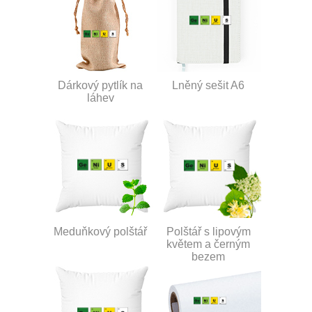
Dárkový pytlík na
Lněný sešit A6
láhev
Meduňkový polštář
Polštář s lipovým
květem a černým
bezem