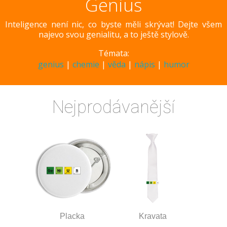
Genius
Inteligence není nic, co byste měli skrývat! Dejte všem
najevo svou genialitu, a to ještě stylově.
Témata:
genius
|
chemie
|
věda
|
nápis
|
humor
Nejprodávanější
Placka
Kravata