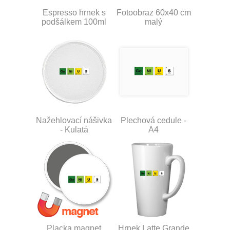
Espresso hrnek s
Fotoobraz 60x40 cm
podšálkem 100ml
malý
Nažehlovací nášivka
Plechová cedule -
- Kulatá
A4
Placka magnet
Hrnek Latte Grande