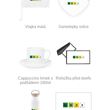
Vlajka malá
Samolepky srdce
Cappuccino hrnek s
Rohožka před dveře
podšálkem 180ml