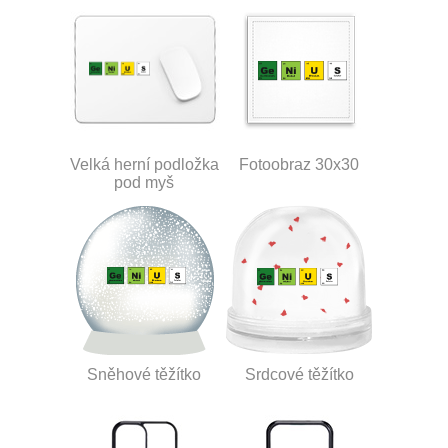
Velká herní podložka
Fotoobraz 30x30
pod myš
Sněhové těžítko
Srdcové těžítko