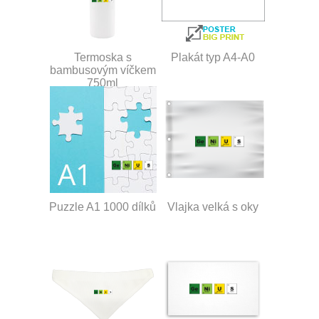
Termoska s
Plakát typ A4-A0
bambusovým víčkem
750ml
Puzzle A1 1000 dílků
Vlajka velká s oky