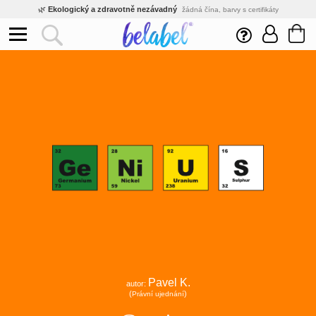
🌿
Ekologický a zdravotně nezávadný
žádná čína, barvy s certifikáty
💡
Inovativní výroba
vlastní vývoj, nejnovější technologie
⚡
Rychlé dodání
expedujeme do 24h
🏢
Výhodné pro firmy
velké množstevní slevy
🔥
Kvalita pod kontrolou
jsme přímý výrobce, žádný zprostředkovatel
🇨🇿
Český eshop s tradicí od roku 2010
tisíce spokojených zákazníků
Pavel K.
autor:
(
)
Právní ujednání