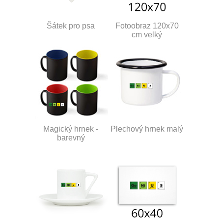
Šátek pro psa
Fotoobraz 120x70
cm velký
Magický hrnek -
Plechový hrnek malý
barevný