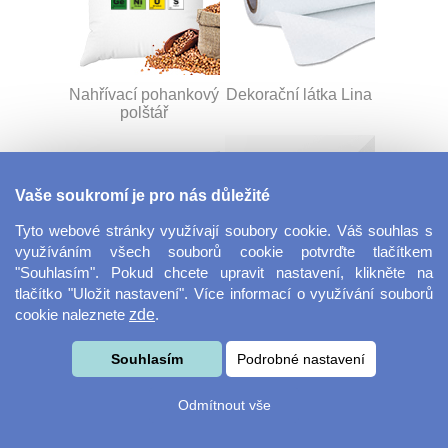
Nahřívací pohankový
Dekorační látka Lina
polštář
Vaše soukromí je pro nás důležité
Tyto webové stránky využívají soubory cookie. Váš souhlas s
využíváním všech souborů cookie potvrďte tlačítkem
"Souhlasím". Pokud chcete upravit nastavení, klikněte na
tlačítko "Uložit nastavení". Více informací o využívání souborů
Dekorační látka
Šňůrka na klíče s
cookie naleznete
zde
.
Miranda
přezkou
Souhlasím
Podrobné nastavení
Odmítnout vše