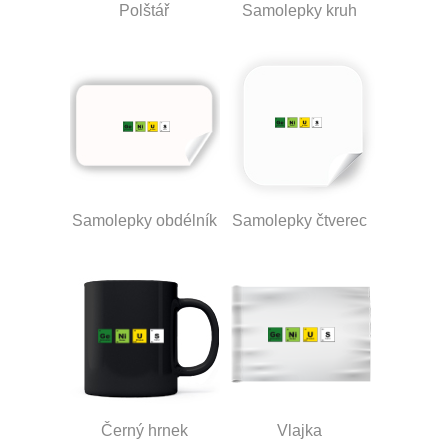
Polštář
Samolepky kruh
Samolepky obdélník
Samolepky čtverec
Černý hrnek
Vlajka