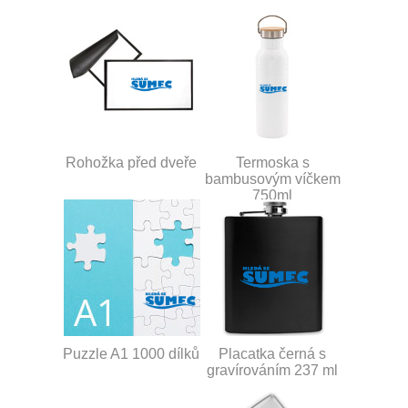
Rohožka před dveře
Termoska s
bambusovým víčkem
750ml
Puzzle A1 1000 dílků
Placatka černá s
gravírováním 237 ml