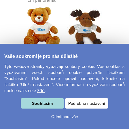
cm panorama
Plyšový medvěd
Plyšový sob
Vaše soukromí je pro nás důležité
Teddy
Tyto webové stránky využívají soubory cookie. Váš souhlas s
využíváním všech souborů cookie potvrďte tlačítkem
"Souhlasím". Pokud chcete upravit nastavení, klikněte na
tlačítko "Uložit nastavení". Více informací o využívání souborů
cookie naleznete
zde
.
Souhlasím
Podrobné nastavení
Keramická miska
Plyšová žába
Odmítnout vše