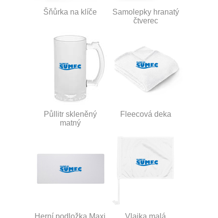
Šňůrka na klíče
Samolepky hranatý
čtverec
Půllitr skleněný
Fleecová deka
matný
Herní podložka Maxi
Vlajka malá