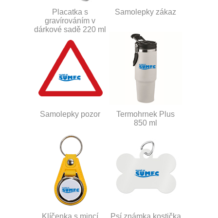
Placatka s
Samolepky zákaz
gravírováním v
dárkové sadě 220 ml
Samolepky pozor
Termohrnek Plus
850 ml
Klíčenka s mincí
Psí známka kostička