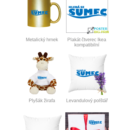
Metalický hrnek
Plakát čtverec Ikea
kompatibilní
Plyšák žirafa
Levandulový polštář