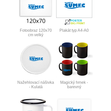
Fotoobraz 120x70
Plakát typ A4-A0
cm velký
Nažehlovací nášivka
Magický hrnek -
- Kulatá
barevný