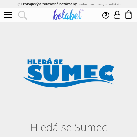
🌿
Ekologický a zdravotně nezávadný
žádná čína, barvy s certifikáty
💡
Inovativní výroba
vlastní vývoj, nejnovější technologie
⚡
Rychlé dodání
expedujeme do 24h
🏢
Výhodné pro firmy
velké množstevní slevy
🔥
Kvalita pod kontrolou
jsme přímý výrobce, žádný zprostředkovatel
🇨🇿
Český eshop s tradicí od roku 2010
tisíce spokojených zákazníků
Hledá se Sumec