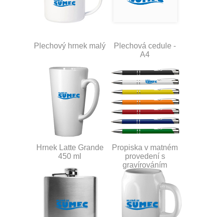
Plechový hrnek malý
Plechová cedule -
A4
Hrnek Latte Grande
Propiska v matném
450 ml
provedení s
gravírováním