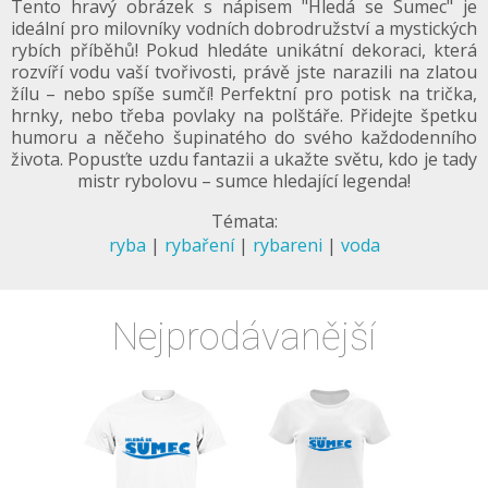
Tento hravý obrázek s nápisem "Hledá se Sumec" je
ideální pro milovníky vodních dobrodružství a mystických
rybích příběhů! Pokud hledáte unikátní dekoraci, která
rozvíří vodu vaší tvořivosti, právě jste narazili na zlatou
žílu – nebo spíše sumčí! Perfektní pro potisk na trička,
hrnky, nebo třeba povlaky na polštáře. Přidejte špetku
humoru a něčeho šupinatého do svého každodenního
života. Popusťte uzdu fantazii a ukažte světu, kdo je tady
mistr rybolovu – sumce hledající legenda!
Témata:
ryba
|
rybaření
|
rybareni
|
voda
Nejprodávanější