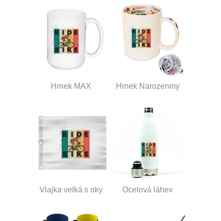
Hrnek MAX
Hrnek Narozeniny
Vlajka velká s oky
Ocelová láhev