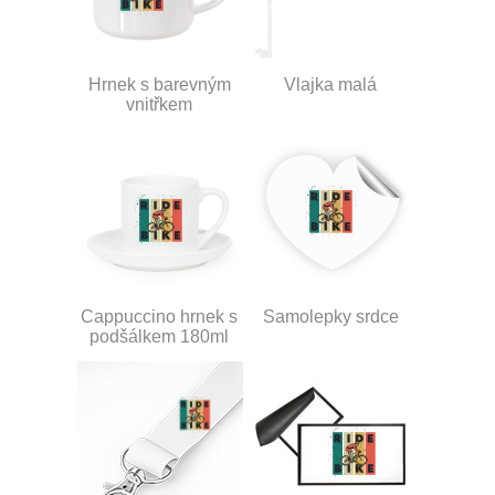
Hrnek s barevným
Vlajka malá
vnitřkem
Cappuccino hrnek s
Samolepky srdce
podšálkem 180ml