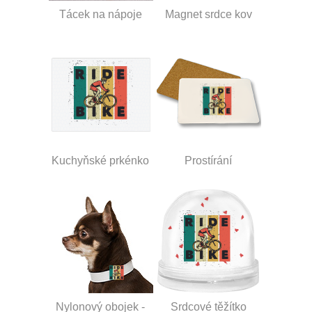
Tácek na nápoje
Magnet srdce kov
Kuchyňské prkénko
Prostírání
Nylonový obojek -
Srdcové těžítko