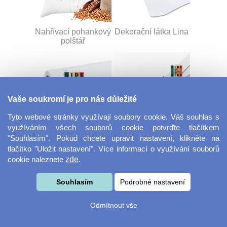
Nahřívací pohankový
Dekorační látka Lina
polštář
Vaše soukromí je pro nás důležité
Tyto webové stránky využívají soubory cookie. Váš souhlas s
využíváním všech souborů cookie potvrďte tlačítkem
Dekorační látka
Šňůrka na klíče s
"Souhlasím". Pokud chcete upravit nastavení, klikněte na
Miranda
přezkou
tlačítko "Uložit nastavení". Více informací o využívání souborů
cookie naleznete
zde
.
Souhlasím
Podrobné nastavení
Odmítnout vše