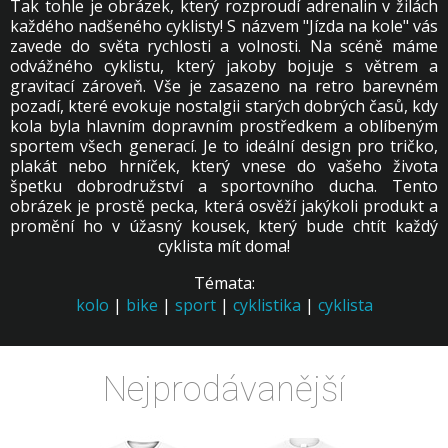
Tak tohle je obrázek, který rozproudí adrenalin v žilách
každého nadšeného cyklisty! S názvem "Jízda na kole" vás
zavede do světa rychlosti a volnosti. Na scéně máme
odvážného cyklistu, který jakoby bojuje s větrem a
gravitací zároveň. Vše je zasazeno na retro barevném
pozadí, které evokuje nostalgii starých dobrých časů, kdy
kola byla hlavním dopravním prostředkem a oblíbeným
sportem všech generací. Je to ideální design pro tričko,
plakát nebo hrníček, který vnese do vašeho života
špetku dobrodružství a sportovního ducha. Tento
obrázek je prostě pecka, která osvěží jakýkoli produkt a
promění ho v úžasný kousek, který bude chtít každý
cyklista mít doma!
Témata:
kolo
|
bike
|
sport
|
cyklistika
|
cyklista
Nejprodávanější