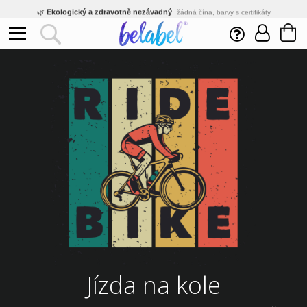
🌿
Ekologický a zdravotně nezávadný
žádná čína, barvy s certifikáty
💡
Inovativní výroba
vlastní vývoj, nejnovější technologie
⚡
Rychlé dodání
expedujeme do 24h
🏢
Výhodné pro firmy
velké množstevní slevy
🔥
Kvalita pod kontrolou
jsme přímý výrobce, žádný zprostředkovatel
🇨🇿
Český eshop s tradicí od roku 2010
tisíce spokojených zákazníků
Jízda na kole