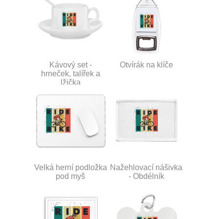
Kávový set -
Otvírák na klíče
hrneček, talířek a
lžička
Velká herní podložka
Nažehlovací nášivka
pod myš
- Obdélník