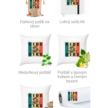
Dárkový pytlík na
Lněný sešit A6
láhev
Meduňkový polštář
Polštář s lipovým
květem a černým
bezem