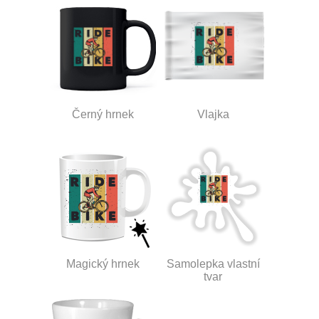
Černý hrnek
Vlajka
Magický hrnek
Samolepka vlastní
tvar