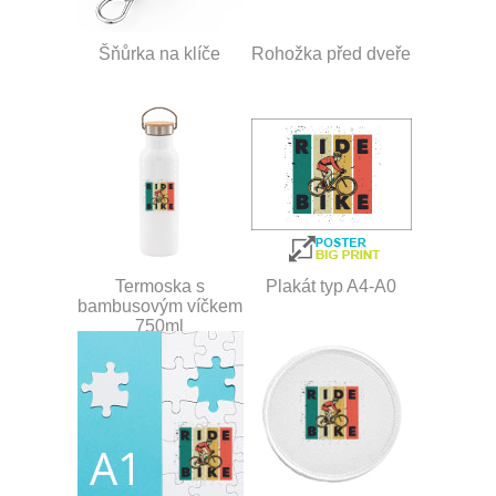
Šňůrka na klíče
Rohožka před dveře
Termoska s
Plakát typ A4-A0
bambusovým víčkem
750ml