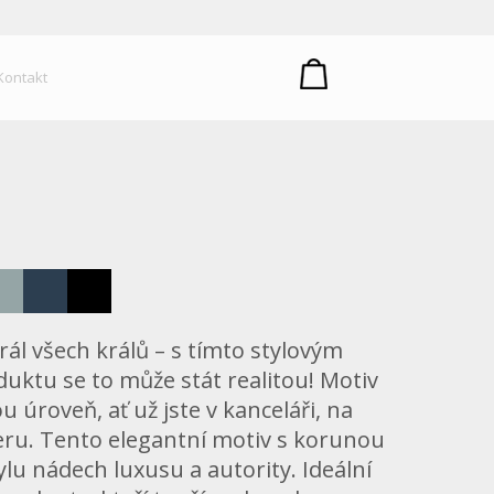
um plastů
Kontakt
rál všech králů – s tímto stylovým
uktu se to může stát realitou! Motiv
u úroveň, ať už jste v kanceláři, na
keru. Tento elegantní motiv s korunou
u nádech luxusu a autority. Ideální