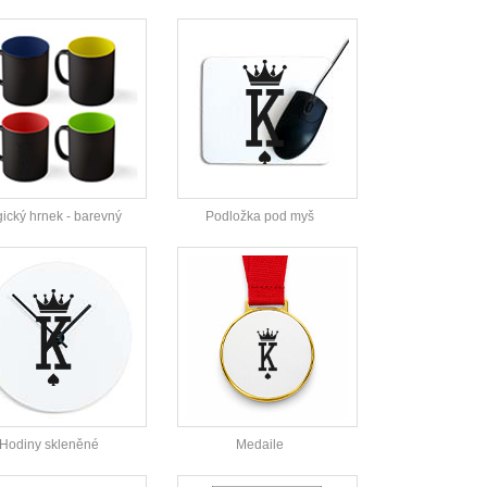
ický hrnek - barevný
Podložka pod myš
Hodiny skleněné
Medaile