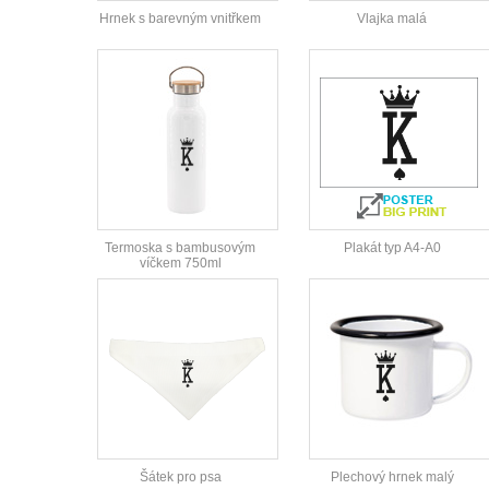
Hrnek s barevným vnitřkem
Vlajka malá
Termoska s bambusovým
Plakát typ A4-A0
víčkem 750ml
Šátek pro psa
Plechový hrnek malý