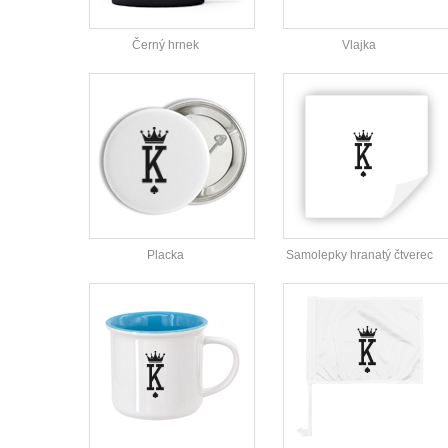
Černý hrnek
Vlajka
Placka
Samolepky hranatý čtverec