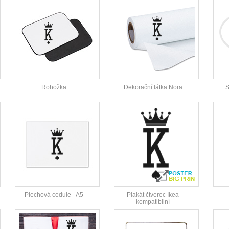
Rohožka
Dekorační látka Nora
S
Plechová cedule - A5
Plakát čtverec Ikea
kompatibilní