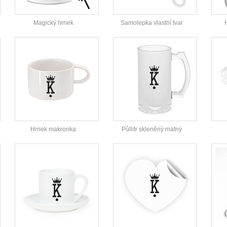
Magický hrnek
Samolepka vlastní tvar
Hrnek makronka
Půllitr skleněný matný