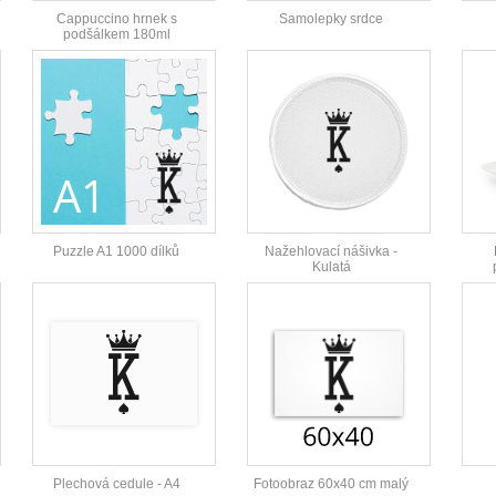
Cappuccino hrnek s
Samolepky srdce
podšálkem 180ml
Puzzle A1 1000 dílků
Nažehlovací nášivka -
Kulatá
Plechová cedule - A4
Fotoobraz 60x40 cm malý