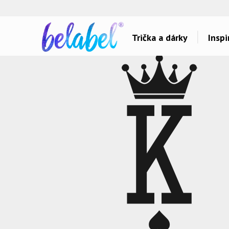
🌿
Ekol
Trička a dárky
Inspi
Dárky pro..
Inspirace na poti
Dárky pro maminku
Láska
Dárky pro ségru
Sport a auta
Dárky pro babičku
Dětské
Dárky pro tátu
Hlášky
Dárky pro bráchu
Humor
Dárky pro dědu
Hudba & Film
Dárky pro partnera
Autorská grafika
Dárky pro partnerku
Vše..
Dárky pro přátele