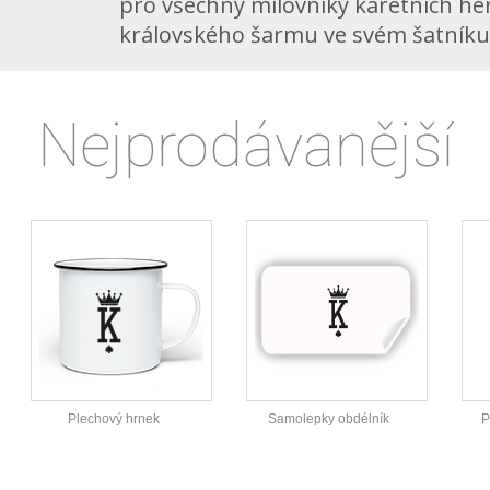
pro všechny milovníky karetních her
královského šarmu ve svém šatníku.
Nejprodávanější
Plechový hrnek
Samolepky obdélník
P