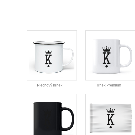
Plechový hrnek
Hrnek Premium