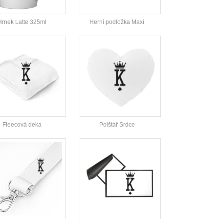
Hrnek Latte 325ml
Herní podložka Maxi
Fleecová deka
Polštář Srdce