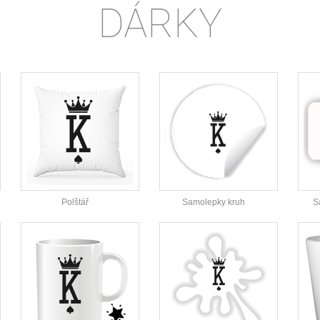
DÁRKY
Polštář
Samolepky kruh
S