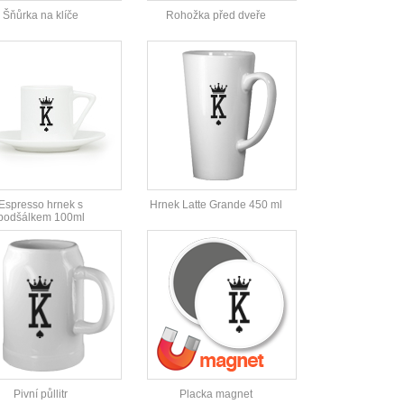
Šňůrka na klíče
Rohožka před dveře
Espresso hrnek s
Hrnek Latte Grande 450 ml
podšálkem 100ml
Pivní půllitr
Placka magnet