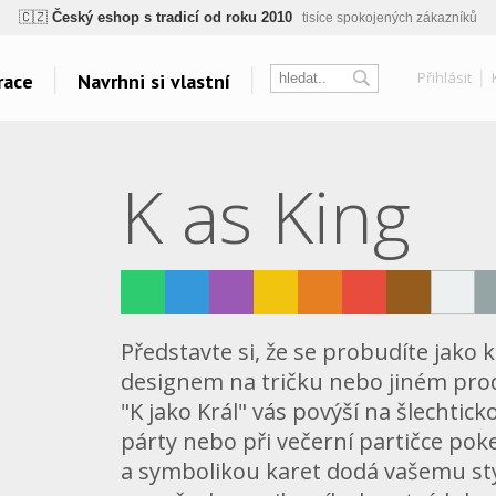
ogický a zdravotně nezávadný
žádná čínská chemie, barvy s certifikáty, minim
💡
Inovativní výroba
vlastní vývoj, nejnovější technologie
Přihlásit
race
Navrhni si vlastní
⚡
Rychlé dodání
expedujeme do 24h
🏢
Výhodné pro firmy
velké množstevní slevy
sk
Témata
Další odkazy
🔥
Kvalita pod kontrolou
jsme přímý výrobce, žádný zprostředkovatel
K as King
Táboření
Velkoplošný tisk
Vodáci
Belabel na Facebooku
🇨🇿
Český eshop s tradicí od roku 2010
tisíce spokojených zákazníků
Grillování
Galerie
Yoga a Fitness
Oblečení bez potisku
Cyklistická horečka
Polštáře
Velkolepá fotoplátna
Představte si, že se probudíte jako k
Všechna témata..
designem na tričku nebo jiném prod
"K jako Král" vás povýší na šlechticko
párty nebo při večerní partičce po
a symbolikou karet dodá vašemu styl