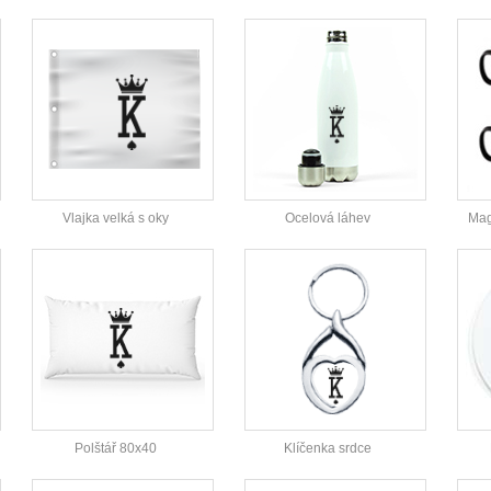
Vlajka velká s oky
Ocelová láhev
Mag
Polštář 80x40
Klíčenka srdce