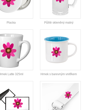
Placka
Půllitr skleněný matný
Hrnek Latte 325ml
Hrnek s barevným vnitřkem