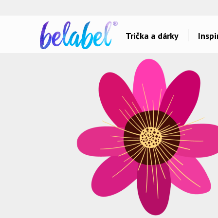
🌿
Ekol
Trička a dárky
Inspi
Dárky pro..
Inspirace na poti
Dárky pro maminku
Láska
Dárky pro ségru
Sport a auta
Dárky pro babičku
Dětské
Dárky pro tátu
Hlášky
Dárky pro bráchu
Humor
Dárky pro dědu
Hudba & Film
Dárky pro partnera
Autorská grafika
Dárky pro partnerku
Vše..
Dárky pro přátele