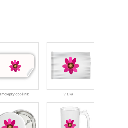
amolepky obdélník
Vlajka