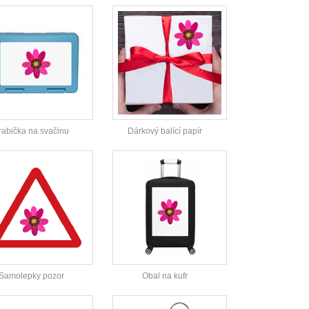
rabička na svačinu
Dárkový balící papír
Samolepky pozor
Obal na kufr