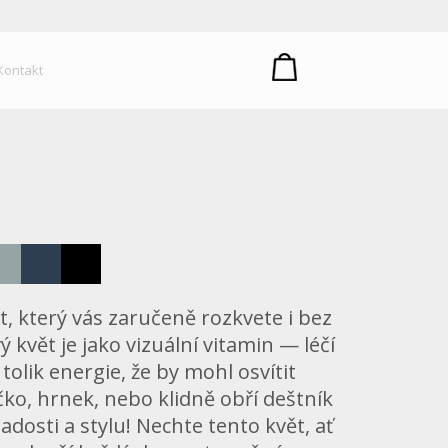
um plastů
Kontakt
, který vás zaručeně rozkvete i bez
 květ je jako vizuální vitamin — léčí
olik energie, že by mohl osvítit
čko, hrnek, nebo klidně obří deštník
dosti a stylu! Nechte tento květ, ať