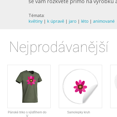
se vám rozkvete přímo na výrobku a 
Témata:
květiny
|
k úpravě
|
jaro
|
léto
|
animované
Nejprodávanější
Pánské triko s výstřihem do
Samolepky kruh
V