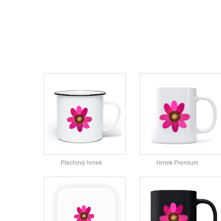
Plechový hrnek
Hrnek Premium