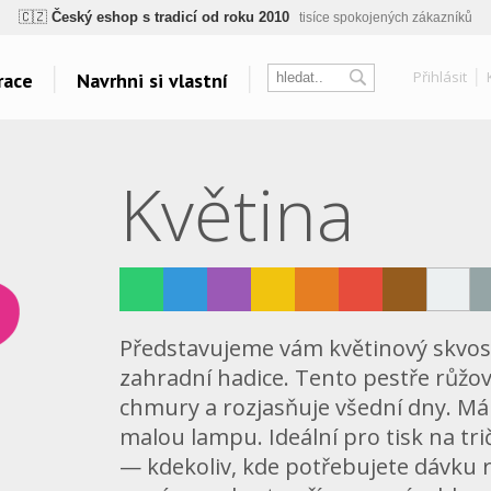
ogický a zdravotně nezávadný
žádná čínská chemie, barvy s certifikáty, minim
💡
Inovativní výroba
vlastní vývoj, nejnovější technologie
Přihlásit
race
Navrhni si vlastní
⚡
Rychlé dodání
expedujeme do 24h
🏢
Výhodné pro firmy
velké množstevní slevy
sk
Témata
Další odkazy
🔥
Kvalita pod kontrolou
jsme přímý výrobce, žádný zprostředkovatel
Květina
Táboření
Velkoplošný tisk
🇨🇿
Český eshop s tradicí od roku 2010
tisíce spokojených zákazníků
Vodáci
Belabel na Facebooku
Grillování
Galerie
Yoga a Fitness
Oblečení bez potisku
Cyklistická horečka
Polštáře
Velkolepá fotoplátna
Představujeme vám květinový skvost
Všechna témata..
zahradní hadice. Tento pestře růžový
chmury a rozjasňuje všední dny. Má t
malou lampu. Ideální pro tisk na tri
— kdekoliv, kde potřebujete dávku ra