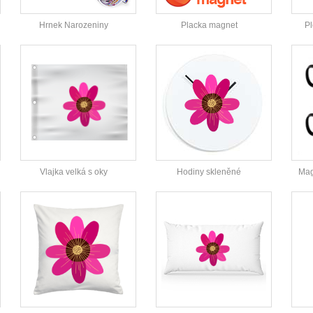
Hrnek Narozeniny
Placka magnet
Pl
Vlajka velká s oky
Hodiny skleněné
Mag