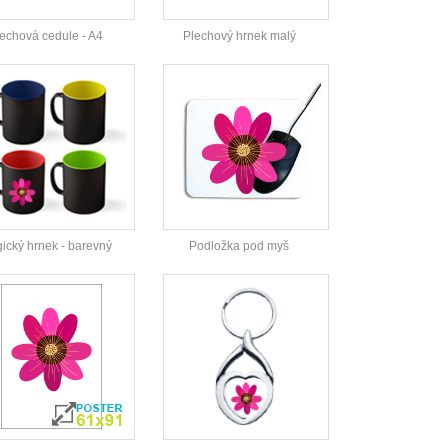
echová cedule - A4
Plechový hrnek malý
ický hrnek - barevný
Podložka pod myš