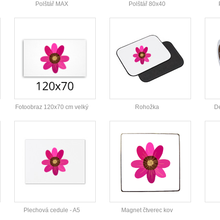
Polštář MAX
Polštář 80x40
Fotoobraz 120x70 cm velký
Rohožka
De
Plechová cedule - A5
Magnet čtverec kov