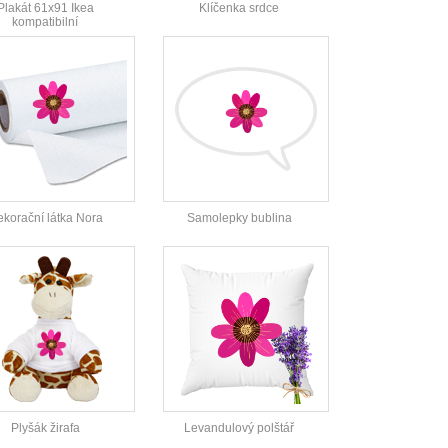
Plakát 61x91 Ikea
Klíčenka srdce
kompatibilní
korační látka Nora
Samolepky bublina
Plyšák žirafa
Levandulový polštář