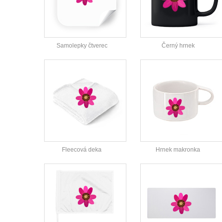
Samolepky čtverec
Černý hrnek
Fleecová deka
Hrnek makronka