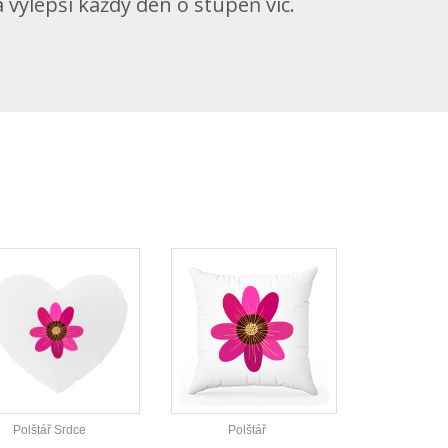
vylepší každý den o stupeň víc.
Polštář Srdce
Polštář