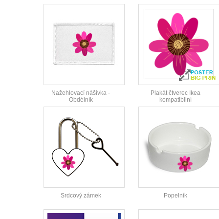
Nažehlovací nášivka -
Plakát čtverec Ikea
Obdélník
kompatibilní
Srdcový zámek
Popelník