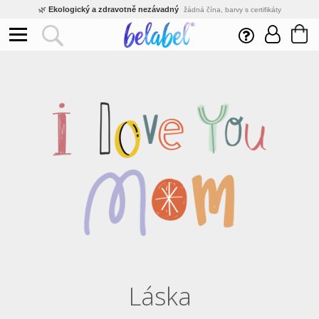
🌿
Ekologický a zdravotně nezávadný
žádná čína, barvy s certifikáty
💡
Inovativní výroba
vlastní vývoj, nejnovější technologie
⚡
Rychlé dodání
expedujeme do 24h
🏢
Výhodné pro firmy
velké množstevní slevy
🔥
Kvalita pod kontrolou
jsme přímý výrobce, žádný zprostředkovatel
🇨🇿
Český eshop s tradicí od roku 2010
tisíce spokojených zákazníků
Láska