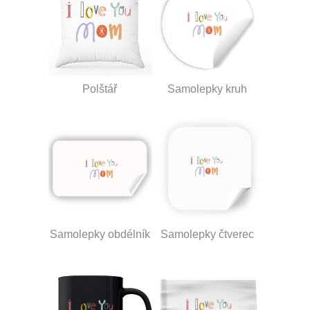
Polštář
Samolepky kruh
Samolepky obdélník
Samolepky čtverec