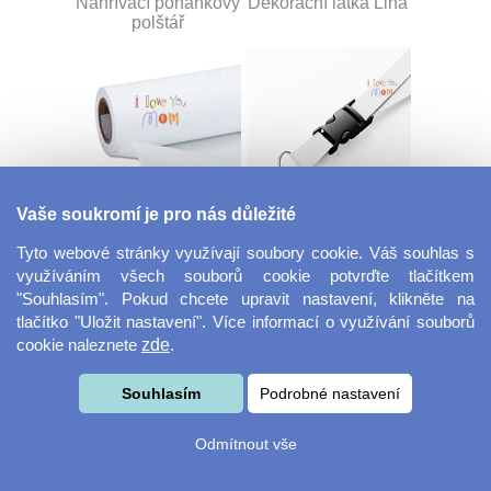
Nahřívací pohankový
Dekorační látka Lina
polštář
Vaše soukromí je pro nás důležité
Dekorační látka
Šňůrka na klíče s
Miranda
přezkou
Tyto webové stránky využívají soubory cookie. Váš souhlas s
využíváním všech souborů cookie potvrďte tlačítkem
"Souhlasím". Pokud chcete upravit nastavení, klikněte na
tlačítko "Uložit nastavení". Více informací o využívání souborů
cookie naleznete
zde
.
Souhlasím
Podrobné nastavení
Odmítnout vše
Velkoformátová
Svačinový box
fotografie