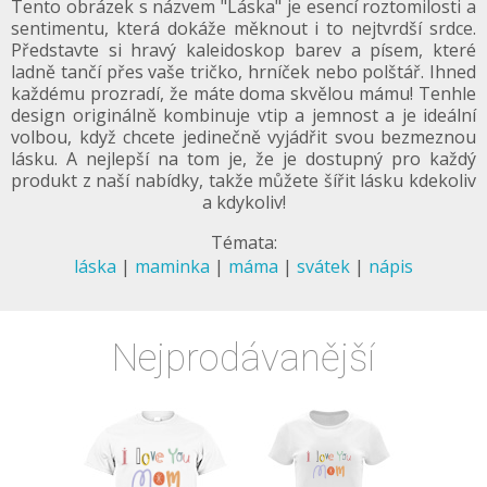
Tento obrázek s názvem "Láska" je esencí roztomilosti a
sentimentu, která dokáže měknout i to nejtvrdší srdce.
Představte si hravý kaleidoskop barev a písem, které
ladně tančí přes vaše tričko, hrníček nebo polštář. Ihned
každému prozradí, že máte doma skvělou mámu! Tenhle
design originálně kombinuje vtip a jemnost a je ideální
volbou, když chcete jedinečně vyjádřit svou bezmeznou
lásku. A nejlepší na tom je, že je dostupný pro každý
produkt z naší nabídky, takže můžete šířit lásku kdekoliv
a kdykoliv!
Témata:
láska
|
maminka
|
máma
|
svátek
|
nápis
Nejprodávanější