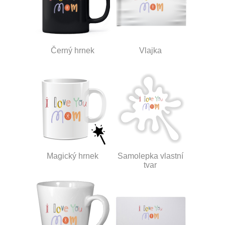
Černý hrnek
Vlajka
Magický hrnek
Samolepka vlastní
tvar