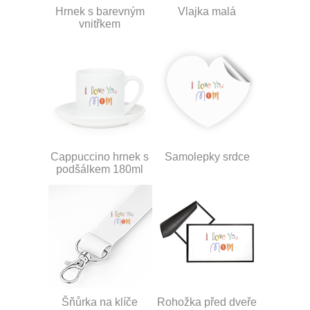
Hrnek s barevným
Vlajka malá
vnitřkem
Cappuccino hrnek s
Samolepky srdce
podšálkem 180ml
Šňůrka na klíče
Rohožka před dveře