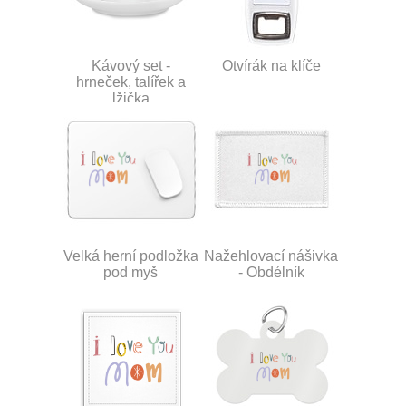
Kávový set -
Otvírák na klíče
hrneček, talířek a
lžička
Velká herní podložka
Nažehlovací nášivka
pod myš
- Obdélník