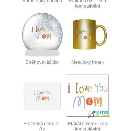
Samolepky bublina
Plakát 61x91 Ikea
kompatibilní
Sněhové těžítko
Metalický hrnek
Plechová cedule -
Plakát čtverec Ikea
A5
kompatibilní