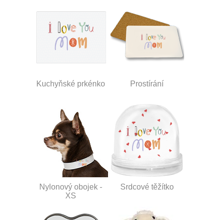
Kuchyňské prkénko
Prostírání
Nylonový obojek -
Srdcové těžítko
XS