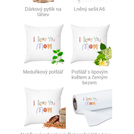
Dárkový pytlík na
Lněný sešit A6
láhev
Meduňkový polštář
Polštář s lipovým
květem a černým
bezem