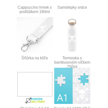
Cappuccino hrnek s
Samolepky srdce
podšálkem 180ml
Šňůrka na klíče
Termoska s
bambusovým víčkem
750ml