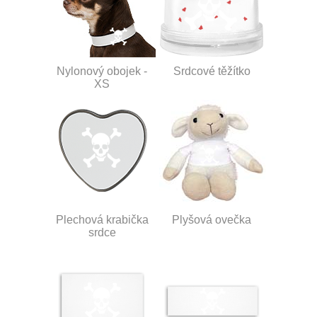
Nylonový obojek -
Srdcové těžítko
XS
Plechová krabička
Plyšová ovečka
srdce