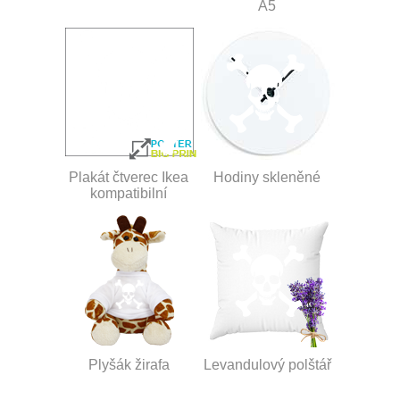
A5
Plakát čtverec Ikea
Hodiny skleněné
kompatibilní
Plyšák žirafa
Levandulový polštář