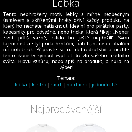
Lebka
Tento neohrožený motiv lebky s mírně nezbedným
úsměvem a zkříženými hnáty oživí každý produkt, na
který ho necháte natisknout. Ideální pro pirátské party,
kapesníky pro odvážné, nebo trička, která říkají: „Neber
život příliš vážně, nikdo ho ještě nepřežil!“ Svou
tajemnost a styl přidá hrnkům, batohům nebo obalům
na notebook. Připravte se na dobrodružství a nechte
tento ikonický symbol vyplout do vln vašeho módního
světa. Hlavu vzhůru, nebo spíš na produkt, a hurá na
výběr!
Témata:
lebka
|
kostra
|
smrt
|
morbidní
|
jednoduché
Nejprodávanější