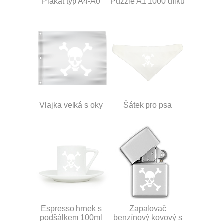
Plakát typ A4-A0
Puzzle A1 1000 dílků
Vlajka velká s oky
Šátek pro psa
Espresso hrnek s
Zapalovač
podšálkem 100ml
benzínový kovový s