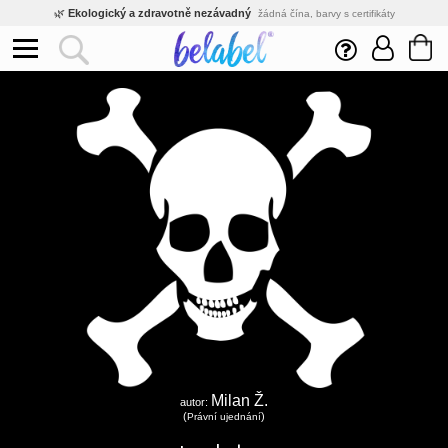
🌿
Ekologický a zdravotně nezávadný
žádná čína, barvy s certifikáty
💡
Inovativní výroba
vlastní vývoj, nejnovější technologie
⚡
Rychlé dodání
expedujeme do 24h
🏢
Výhodné pro firmy
velké množstevní slevy
🔥
Kvalita pod kontrolou
jsme přímý výrobce, žádný zprostředkovatel
🇨🇿
Český eshop s tradicí od roku 2010
tisíce spokojených zákazníků
Milan Ž.
autor:
(
)
Právní ujednání