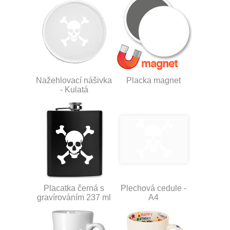
Nažehlovací nášivka
Placka magnet
- Kulatá
Placatka černá s
Plechová cedule -
gravírováním 237 ml
A4