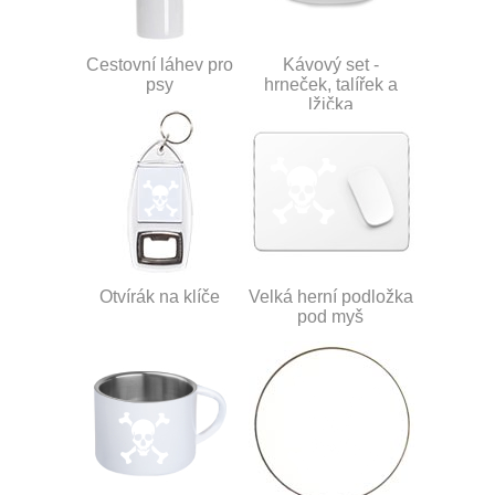
Cestovní láhev pro
Kávový set -
psy
hrneček, talířek a
lžička
Otvírák na klíče
Velká herní podložka
pod myš