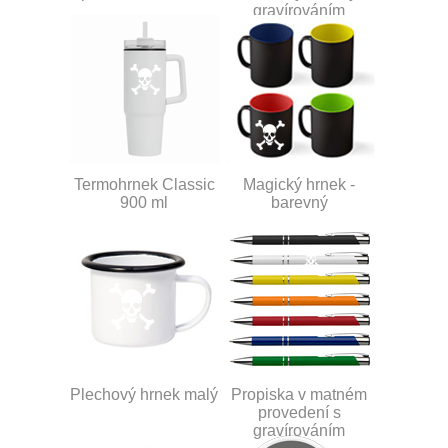
gravírováním
Termohrnek Classic
Magický hrnek -
900 ml
barevný
Plechový hrnek malý
Propiska v matném
provedení s
gravírováním