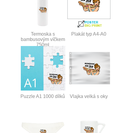
Termoska s
Plakát typ A4-A0
bambusovým víčkem
750ml
Puzzle A1 1000 dílků
Vlajka velká s oky