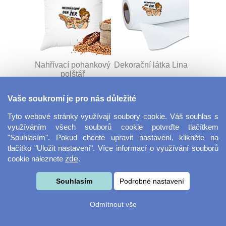
Nahřívací pohankový
Dekorační látka Lina
polštář
Vaše soukromí je pro nás důležité
Tyto webové stránky využívají soubory cookie. Váš souhlas s
využíváním všech souborů cookie potvrďte tlačítkem
"Souhlasím". Pokud chcete upravit nastavení, klikněte na
tlačítko "Uložit nastavení". Více informací o využívání souborů
cookie naleznete
zde
.
Dekorační látka
Šňůrka na klíče s
Miranda
přezkou
Souhlasím
Podrobné nastavení
Odmítnout vše