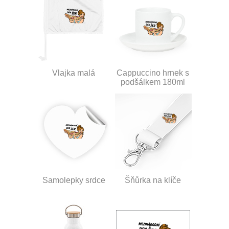
Vlajka malá
Cappuccino hrnek s
podšálkem 180ml
Samolepky srdce
Šňůrka na klíče