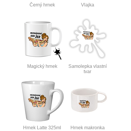
Černý hrnek
Vlajka
Magický hrnek
Samolepka vlastní
tvar
Hrnek Latte 325ml
Hrnek makronka