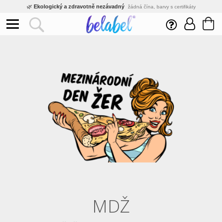
🌿
Ekologický a zdravotně nezávadný
žádná čína, barvy s certifikáty
💡
Inovativní výroba
vlastní vývoj, nejnovější technologie
⚡
Rychlé dodání
expedujeme do 24h
🏢
Výhodné pro firmy
velké množstevní slevy
🔥
Kvalita pod kontrolou
jsme přímý výrobce, žádný zprostředkovatel
🇨🇿
Český eshop s tradicí od roku 2010
tisíce spokojených zákazníků
MDŽ