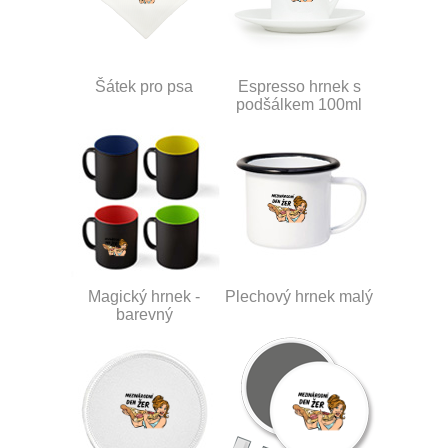
Šátek pro psa
Espresso hrnek s
podšálkem 100ml
Magický hrnek -
Plechový hrnek malý
barevný