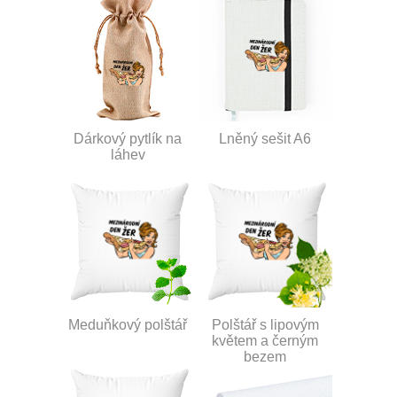
Dárkový pytlík na
Lněný sešit A6
láhev
Meduňkový polštář
Polštář s lipovým
květem a černým
bezem