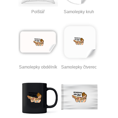
Polštář
Samolepky kruh
Samolepky obdélník
Samolepky čtverec