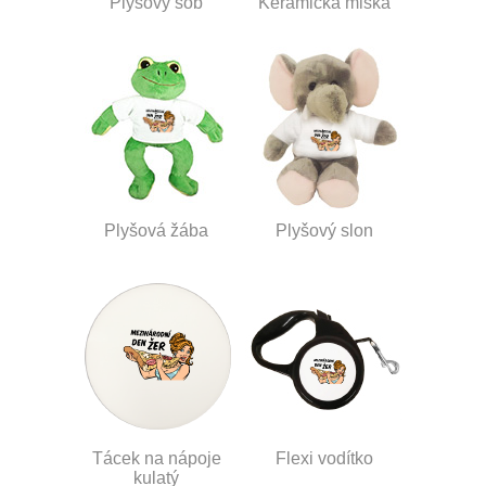
Plyšový sob
Keramická miska
Plyšová žába
Plyšový slon
Tácek na nápoje
Flexi vodítko
kulatý