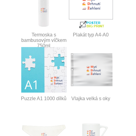
Termoska s
Plakát typ A4-A0
bambusovým víčkem
750ml
Puzzle A1 1000 dílků
Vlajka velká s oky