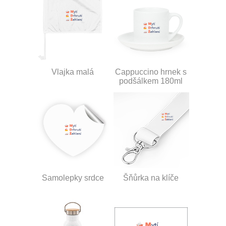
Vlajka malá
Cappuccino hrnek s
podšálkem 180ml
Samolepky srdce
Šňůrka na klíče