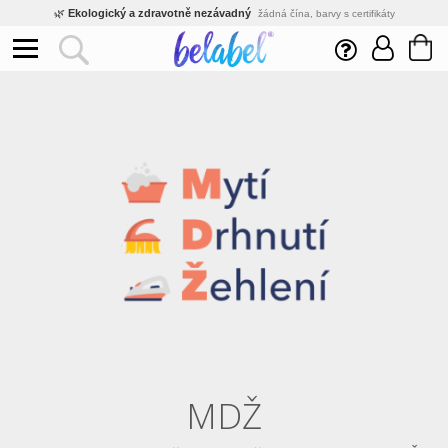
🌿
Ekologický a zdravotně nezávadný
žádná čína, barvy s certifikáty
💡
Inovativní výroba
vlastní vývoj, nejnovější technologie
⚡
Rychlé dodání
expedujeme do 24h
🏢
Výhodné pro firmy
velké množstevní slevy
🔥
Kvalita pod kontrolou
jsme přímý výrobce, žádný zprostředkovatel
🇨🇿
Český eshop s tradicí od roku 2010
tisíce spokojených zákazníků
MDŽ