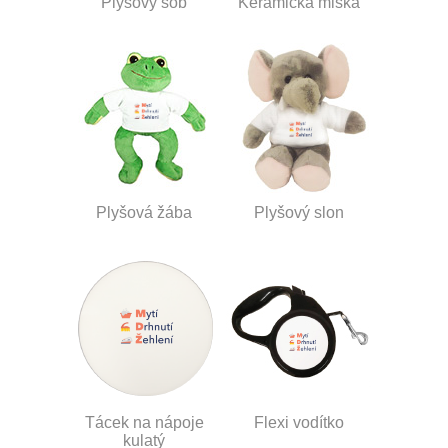
Plyšový sob
Keramická miska
Plyšová žába
Plyšový slon
Tácek na nápoje
Flexi vodítko
kulatý