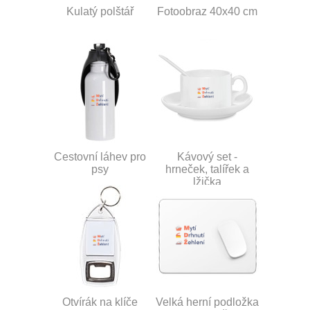
Kulatý polštář
Fotoobraz 40x40 cm
Cestovní láhev pro
Kávový set -
psy
hrneček, talířek a
lžička
Otvírák na klíče
Velká herní podložka