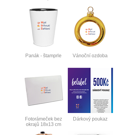
Panák - štamprle
Vánoční ozdoba
Fotorámeček bez
Dárkový poukaz
okrajů 18x13 cm