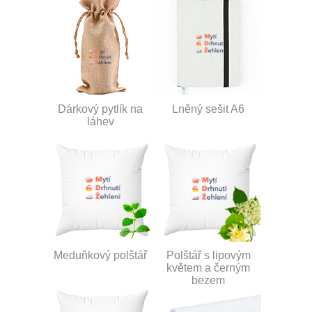
Dárkový pytlík na
Lněný sešit A6
láhev
Meduňkový polštář
Polštář s lipovým
květem a černým
bezem