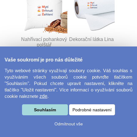
Nahřívací pohankový
Dekorační látka Lina
polštář
Vaše soukromí je pro nás důležité
Tyto webové stránky využívají soubory cookie. Váš souhlas s
využíváním všech souborů cookie potvrďte tlačítkem
"Souhlasím". Pokud chcete upravit nastavení, klikněte na
tlačítko "Uložit nastavení". Více informací o využívání souborů
cookie naleznete
zde
.
Dekorační látka
Šňůrka na klíče s
Miranda
přezkou
Souhlasím
Podrobné nastavení
Odmítnout vše