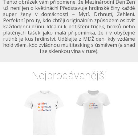
Tento obrázek vám připomene, že Mezinárodní Den Žen
už není jen o květinách! Představuje hrdinské činy každé
super ženy v domácnosti – Mytí, Drhnutí, Žehlení.
Perfektní pro ty, kdo chtějí originálním způsobem oslavit
každodenní dřinu. Ideální k potištění triček, hrnků nebo
plátěných tašek jako malá připomínka, že i v obyčejné
rutině je kus hrdinství. Udělejte z MDŽ den, kdy vzdáme
hold všem, kdo zvládnou multitasking s úsměvem (a snad
i se sklenkou vína v ruce).
Nejprodávanější