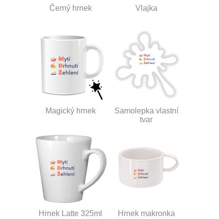
Černý hrnek
Vlajka
Magický hrnek
Samolepka vlastní
tvar
Hrnek Latte 325ml
Hrnek makronka