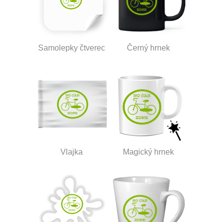
Samolepky čtverec
Černý hrnek
Vlajka
Magický hrnek