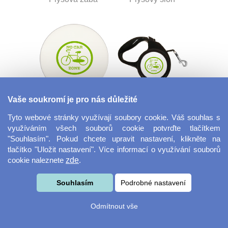
Vaše soukromí je pro nás důležité
Tácek na nápoje
Flexi vodítko
kulatý
Tyto webové stránky využívají soubory cookie. Váš souhlas s
využíváním všech souborů cookie potvrďte tlačítkem
"Souhlasím". Pokud chcete upravit nastavení, klikněte na
tlačítko "Uložit nastavení". Více informací o využívání souborů
cookie naleznete
zde
.
Souhlasím
Podrobné nastavení
Odmítnout vše
Panák - štamprle
Vánoční ozdoba