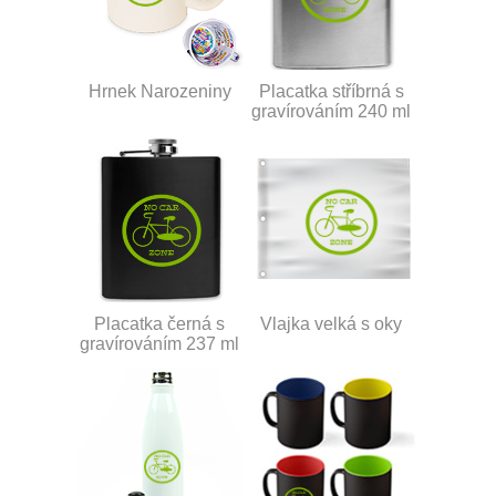
Hrnek Narozeniny
Placatka stříbrná s
gravírováním 240 ml
Placatka černá s
Vlajka velká s oky
gravírováním 237 ml