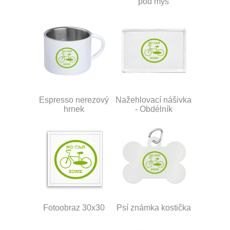
pod myš
Espresso nerezový
Nažehlovací nášivka
hrnek
- Obdélník
Fotoobraz 30x30
Psí známka kostička