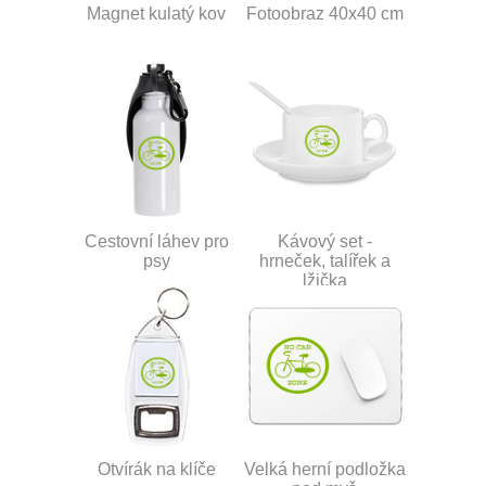
Magnet kulatý kov
Fotoobraz 40x40 cm
Cestovní láhev pro
Kávový set -
psy
hrneček, talířek a
lžička
Otvírák na klíče
Velká herní podložka