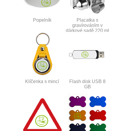
Popelník
Placatka s
gravírováním v
dárkové sadě 220 ml
Klíčenka s mincí
Flash disk USB 8
GB