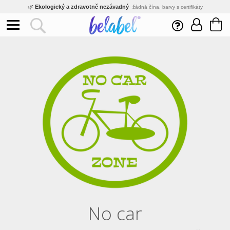
🌿
Ekologický a zdravotně nezávadný
žádná čína, barvy s certifikáty
💡
Inovativní výroba
vlastní vývoj, nejnovější technologie
⚡
Rychlé dodání
expedujeme do 24h
🏢
Výhodné pro firmy
velké množstevní slevy
🔥
Kvalita pod kontrolou
jsme přímý výrobce, žádný zprostředkovatel
🇨🇿
Český eshop s tradicí od roku 2010
tisíce spokojených zákazníků
No car