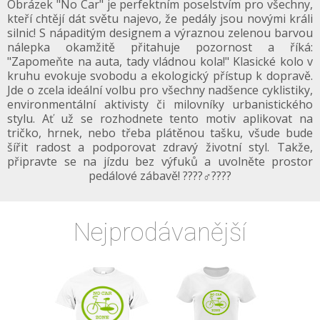
Obrázek "No Car" je perfektním poselstvím pro všechny,
kteří chtějí dát světu najevo, že pedály jsou novými králi
silnic! S nápaditým designem a výraznou zelenou barvou
nálepka okamžitě přitahuje pozornost a říká:
"Zapomeňte na auta, tady vládnou kola!" Klasické kolo v
kruhu evokuje svobodu a ekologický přístup k dopravě.
Jde o zcela ideální volbu pro všechny nadšence cyklistiky,
environmentální aktivisty či milovníky urbanistického
stylu. Ať už se rozhodnete tento motiv aplikovat na
tričko, hrnek, nebo třeba plátěnou tašku, všude bude
šířit radost a podporovat zdravý životní styl. Takže,
připravte se na jízdu bez výfuků a uvolněte prostor
pedálové zábavě! ????‍♂️????
Nejprodávanější