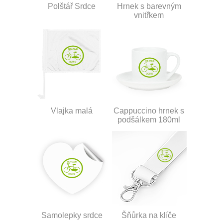
Polštář Srdce
Hrnek s barevným
vnitřkem
Vlajka malá
Cappuccino hrnek s
podšálkem 180ml
Samolepky srdce
Šňůrka na klíče