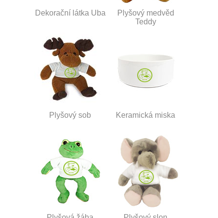
Dekorační látka Uba
Plyšový medvěd
Teddy
Plyšový sob
Keramická miska
Plyšová žába
Plyšový slon