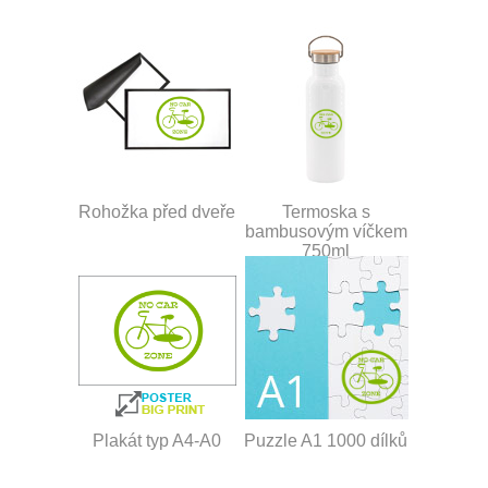
Rohožka před dveře
Termoska s
bambusovým víčkem
750ml
Plakát typ A4-A0
Puzzle A1 1000 dílků