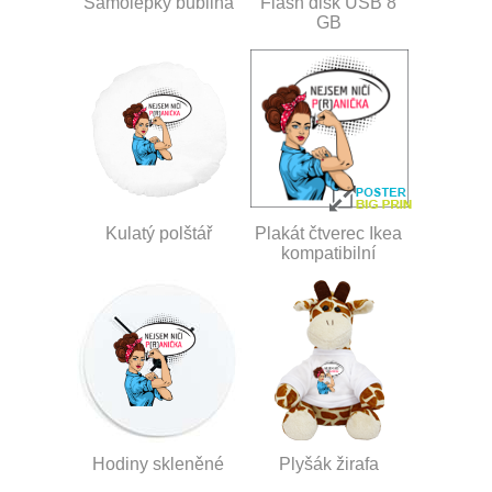
Samolepky bublina
Flash disk USB 8
GB
Kulatý polštář
Plakát čtverec Ikea
kompatibilní
Hodiny skleněné
Plyšák žirafa