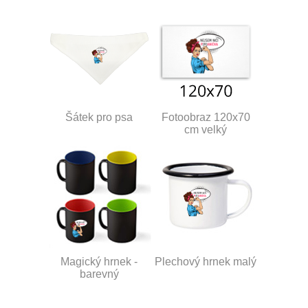
Šátek pro psa
Fotoobraz 120x70
cm velký
Magický hrnek -
Plechový hrnek malý
barevný