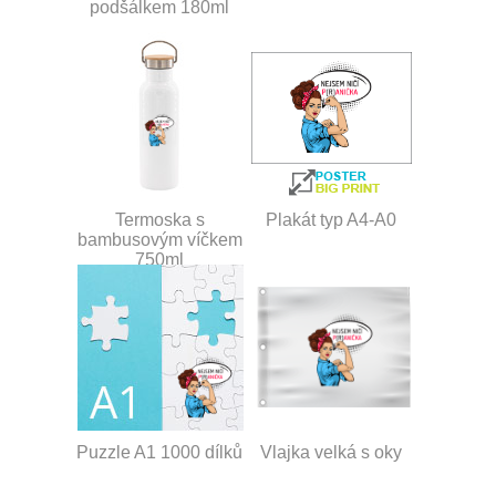
podšálkem 180ml
Termoska s
Plakát typ A4-A0
bambusovým víčkem
750ml
Puzzle A1 1000 dílků
Vlajka velká s oky