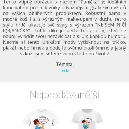
Tento vtipný obrázek s názvem "Panička" je ideálním
kandidátem pro milovníky odvážnějším grafických vzorů
na vašich oblíbených produktech. Robustní dáma v
modré košili a s výrazným make-upem v duchu retro
stylu hrdě ukazuje své svaly s výrazem "NEJSEM NIČÍ
P(R)ANIČKA". Tohle dílo je perfektní pro ty, kteří se
nebojí vyjádřit svou nezávislost a sílu s kapkou humoru.
Nechte si tento unikátní motiv vytisknout na tričko,
plakát nebo hrnek a dodejte svému okolí šmrnc a jasný
vzkaz: Jsem šéfem svého vlastního života!
Témata:
mdž
Nejprodávanější