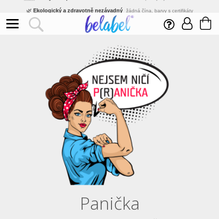
🌿
Ekologický a zdravotně nezávadný
žádná čína, barvy s certifikáty
💡
Inovativní výroba
vlastní vývoj, nejnovější technologie
⚡
Rychlé dodání
expedujeme do 24h
🏢
Výhodné pro firmy
velké množstevní slevy
🔥
Kvalita pod kontrolou
jsme přímý výrobce, žádný zprostředkovatel
🇨🇿
Český eshop s tradicí od roku 2010
tisíce spokojených zákazníků
Panička