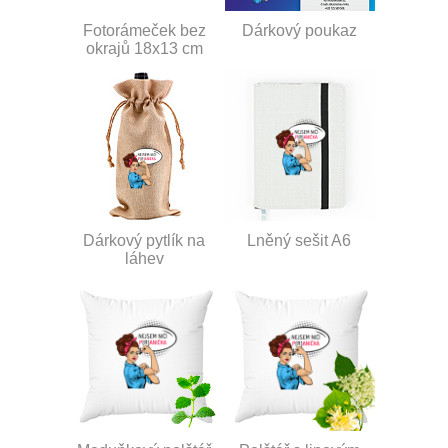
Fotorámeček bez
Dárkový poukaz
okrajů 18x13 cm
Dárkový pytlík na
Lněný sešit A6
láhev