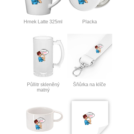
Hrnek Latte 325ml
Placka
Půllitr skleněný
Šňůrka na klíče
matný