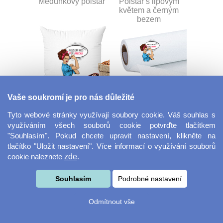
Meduňkový polštář
Polštář s lipovým
květem a černým
bezem
Vaše soukromí je pro nás důležité
Nahřívací pohankový
Dekorační látka Lina
polštář
Tyto webové stránky využívají soubory cookie. Váš souhlas s
využíváním všech souborů cookie potvrďte tlačítkem
"Souhlasím". Pokud chcete upravit nastavení, klikněte na
tlačítko "Uložit nastavení". Více informací o využívání souborů
cookie naleznete
zde
.
Souhlasím
Podrobné nastavení
Odmítnout vše
Dekorační látka
Šňůrka na klíče s
Miranda
přezkou