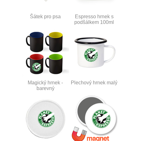
Šátek pro psa
Espresso hrnek s
podšálkem 100ml
Magický hrnek -
Plechový hrnek malý
barevný