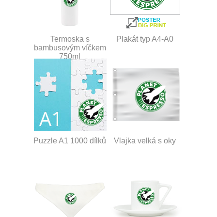
Termoska s
Plakát typ A4-A0
bambusovým víčkem
750ml
Puzzle A1 1000 dílků
Vlajka velká s oky