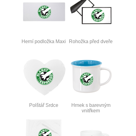
Herní podložka Maxi
Rohožka před dveře
Polštář Srdce
Hrnek s barevným
vnitřkem