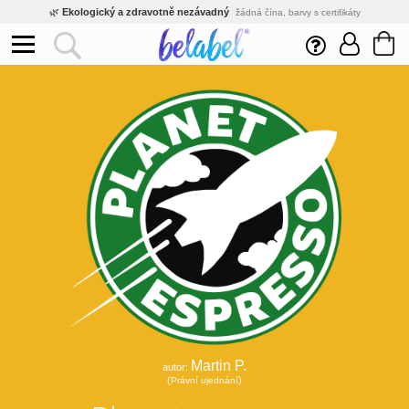
🌿
Ekologický a zdravotně nezávadný
žádná čína, barvy s certifikáty
💡
Inovativní výroba
vlastní vývoj, nejnovější technologie
⚡
Rychlé dodání
expedujeme do 24h
🏢
Výhodné pro firmy
velké množstevní slevy
🔥
Kvalita pod kontrolou
jsme přímý výrobce, žádný zprostředkovatel
🇨🇿
Český eshop s tradicí od roku 2010
tisíce spokojených zákazníků
Martin P.
autor:
(
)
Právní ujednání