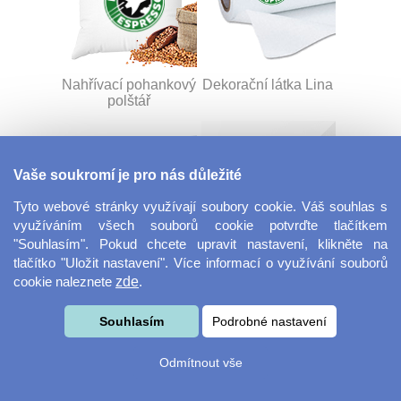
Nahřívací pohankový
Dekorační látka Lina
polštář
Vaše soukromí je pro nás důležité
Tyto webové stránky využívají soubory cookie. Váš souhlas s
využíváním všech souborů cookie potvrďte tlačítkem
"Souhlasím". Pokud chcete upravit nastavení, klikněte na
tlačítko "Uložit nastavení". Více informací o využívání souborů
Dekorační látka
Šňůrka na klíče s
cookie naleznete
zde
.
Miranda
přezkou
Souhlasím
Podrobné nastavení
Odmítnout vše