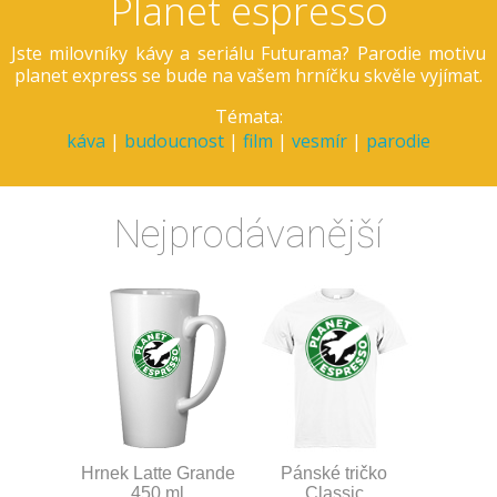
Planet espresso
Jste milovníky kávy a seriálu Futurama? Parodie motivu
planet express se bude na vašem hrníčku skvěle vyjímat.
Témata:
káva
|
budoucnost
|
film
|
vesmír
|
parodie
Nejprodávanější
Hrnek Latte Grande
Pánské tričko
450 ml
Classic