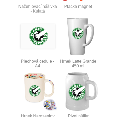
Nažehlovací nášivka
Placka magnet
- Kulatá
Plechová cedule -
Hrnek Latte Grande
A4
450 ml
Hrnek Narozeniny
Pivní půllitr