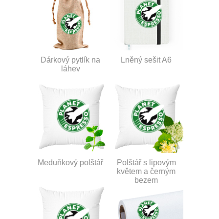
Dárkový pytlík na
Lněný sešit A6
láhev
Meduňkový polštář
Polštář s lipovým
květem a černým
bezem