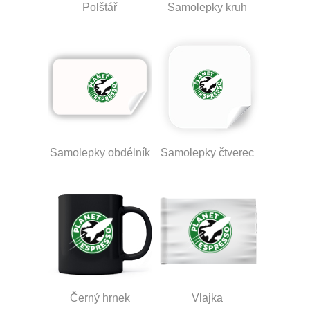
Polštář
Samolepky kruh
Samolepky obdélník
Samolepky čtverec
Černý hrnek
Vlajka