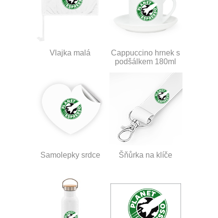
Vlajka malá
Cappuccino hrnek s
podšálkem 180ml
Samolepky srdce
Šňůrka na klíče