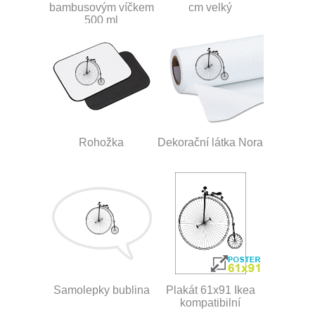
bambusovým víčkem
cm velký
500 ml
Rohožka
Dekorační látka Nora
Samolepky bublina
Plakát 61x91 Ikea
kompatibilní