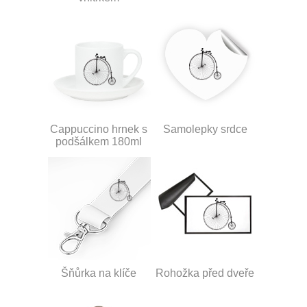
Cappuccino hrnek s
Samolepky srdce
podšálkem 180ml
Šňůrka na klíče
Rohožka před dveře