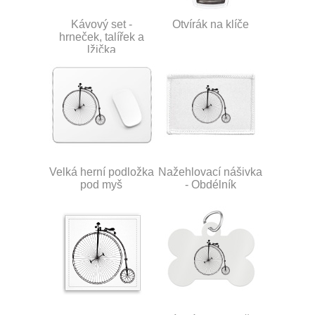
Kávový set -
Otvírák na klíče
hrneček, talířek a
lžička
Velká herní podložka
Nažehlovací nášivka
pod myš
- Obdélník