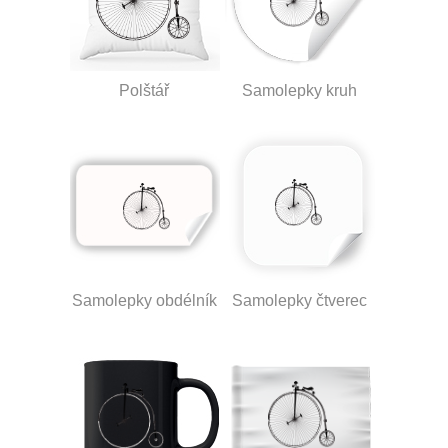
Polštář
Samolepky kruh
Samolepky obdélník
Samolepky čtverec