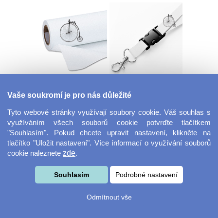
Dekorační látka
Šňůrka na klíče s
Miranda
přezkou
Vaše soukromí je pro nás důležité
Tyto webové stránky využívají soubory cookie. Váš souhlas s
využíváním všech souborů cookie potvrďte tlačítkem
"Souhlasím". Pokud chcete upravit nastavení, klikněte na
tlačítko "Uložit nastavení". Více informací o využívání souborů
cookie naleznete
zde
.
Souhlasím
Podrobné nastavení
Velkoformátová
Svačinový box
fotografie
Odmítnout vše