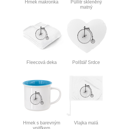
Hrnek makronka
Půllitr skleněný
matný
Fleecová deka
Polštář Srdce
Hrnek s barevným
Vlajka malá
vnitřkem