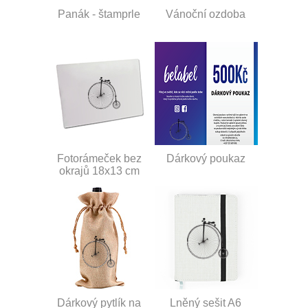
Panák - štamprle
Vánoční ozdoba
Fotorámeček bez
Dárkový poukaz
okrajů 18x13 cm
Dárkový pytlík na
Lněný sešit A6