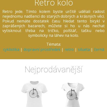
Retro kolo
Retro jede. Tímto kolem byste určitě udělali radost
nejednomu nadšenci do starých dobrých a krásných věcí.
Pokud nemáte dostatek času hledat tento bicykl v
zaprášených bazarech, můžete si ho u nás nechat
vytisknout třeba na tričko, polštář, tašku nebo
symbolicky na láhev na kolo.
Témata:
cyklistika
|
dopravní prostředek
|
retro
|
silueta
|
černá
Nejprodávanější