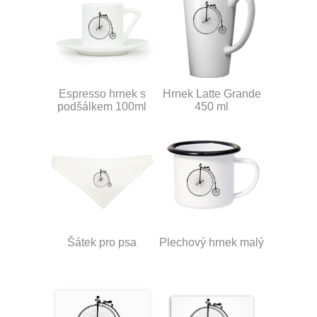
Espresso hrnek s
Hrnek Latte Grande
podšálkem 100ml
450 ml
Šátek pro psa
Plechový hrnek malý