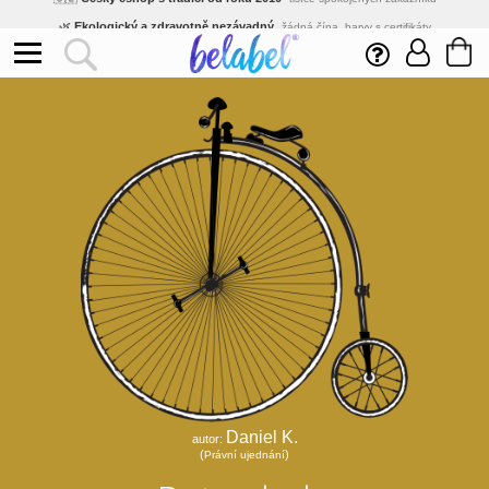
🌿
Ekologický a zdravotně nezávadný
žádná čína, barvy s certifikáty
💡
Inovativní výroba
vlastní vývoj, nejnovější technologie
⚡
Rychlé dodání
expedujeme do 24h
🏢
Výhodné pro firmy
velké množstevní slevy
🔥
Kvalita pod kontrolou
jsme přímý výrobce, žádný zprostředkovatel
🇨🇿
Český eshop s tradicí od roku 2010
tisíce spokojených zákazníků
Daniel K.
autor:
(
)
Právní ujednání