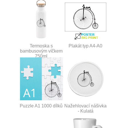
Termoska s
Plakát typ A4-A0
bambusovým víčkem
750ml
Puzzle A1 1000 dílků
Nažehlovací nášivka
- Kulatá