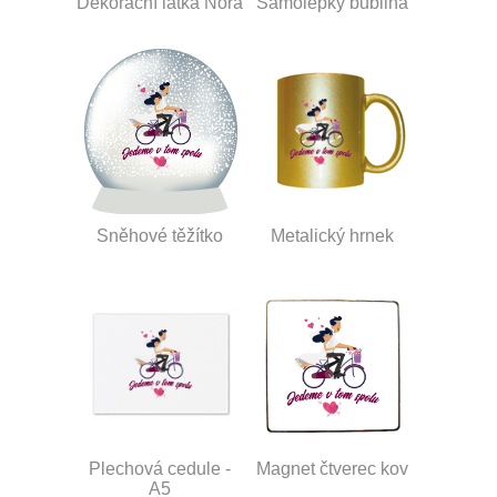
Dekorační látka Nora
Samolepky bublina
Sněhové těžítko
Metalický hrnek
Plechová cedule -
Magnet čtverec kov
A5