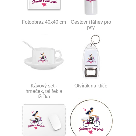
Fotoobraz 40x40 cm
Cestovní láhev pro
psy
Kávový set -
Otvírák na klíče
hrneček, talířek a
lžička