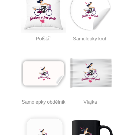
Polštář
Samolepky kruh
Samolepky obdélník
Vlajka