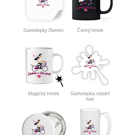
Samolepky čtverec
Černý hrnek
Magický hrnek
Samolepka vlastní
tvar