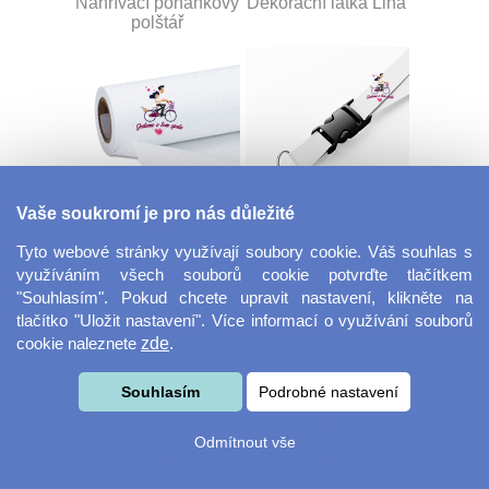
Nahřívací pohankový
Dekorační látka Lina
polštář
Vaše soukromí je pro nás důležité
Dekorační látka
Šňůrka na klíče s
Miranda
přezkou
Tyto webové stránky využívají soubory cookie. Váš souhlas s
využíváním všech souborů cookie potvrďte tlačítkem
"Souhlasím". Pokud chcete upravit nastavení, klikněte na
tlačítko "Uložit nastavení". Více informací o využívání souborů
cookie naleznete
zde
.
Souhlasím
Podrobné nastavení
Odmítnout vše
Velkoformátová
Svačinový box
fotografie