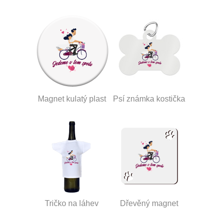
Magnet kulatý plast
Psí známka kostička
Tričko na láhev
Dřevěný magnet