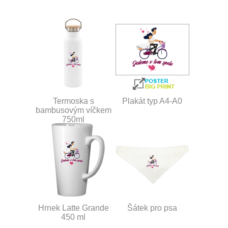
Termoska s
Plakát typ A4-A0
bambusovým víčkem
750ml
Hrnek Latte Grande
Šátek pro psa
450 ml