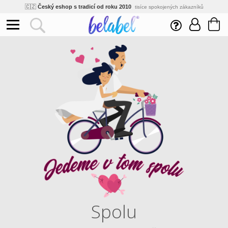
🌿
Ekologický a zdravotně nezávadný
žádná čína, barvy s certifikáty
💡
Inovativní výroba
vlastní vývoj, nejnovější technologie
⚡
Rychlé dodání
expedujeme do 24h
🏢
Výhodné pro firmy
velké množstevní slevy
🔥
Kvalita pod kontrolou
jsme přímý výrobce, žádný zprostředkovatel
🇨🇿
Český eshop s tradicí od roku 2010
tisíce spokojených zákazníků
Spolu