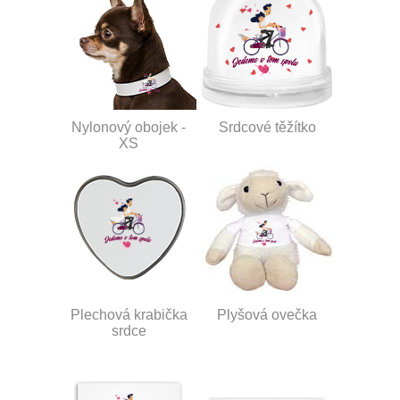
Nylonový obojek -
Srdcové těžítko
XS
Plechová krabička
Plyšová ovečka
srdce