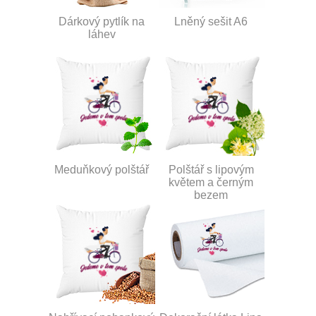
Dárkový pytlík na
Lněný sešit A6
láhev
Meduňkový polštář
Polštář s lipovým
květem a černým
bezem