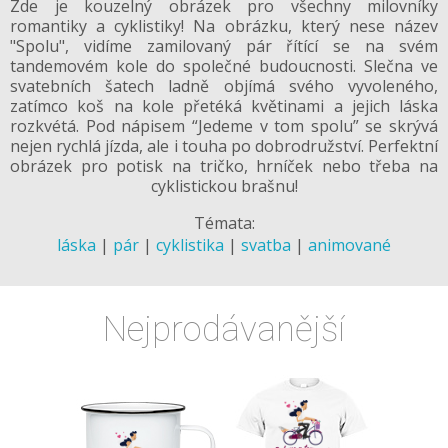
Zde je kouzelný obrázek pro všechny milovníky
romantiky a cyklistiky! Na obrázku, který nese název
"Spolu", vidíme zamilovaný pár řítící se na svém
tandemovém kole do společné budoucnosti. Slečna ve
svatebních šatech ladně objímá svého vyvoleného,
zatímco koš na kole přetéká květinami a jejich láska
rozkvétá. Pod nápisem “Jedeme v tom spolu” se skrývá
nejen rychlá jízda, ale i touha po dobrodružství. Perfektní
obrázek pro potisk na tričko, hrníček nebo třeba na
cyklistickou brašnu!
Témata:
láska
|
pár
|
cyklistika
|
svatba
|
animované
Nejprodávanější