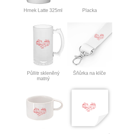
Hrnek Latte 325ml
Placka
Půllitr skleněný
Šňůrka na klíče
matný