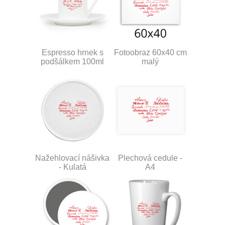
Espresso hrnek s
Fotoobraz 60x40 cm
podšálkem 100ml
malý
Nažehlovací nášivka
Plechová cedule -
- Kulatá
A4