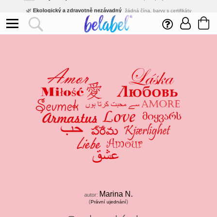
🌿
Ekologický a zdravotně nezávadný
žádná čína, barvy s certifikáty
💡
Inovativní výroba
vlastní vývoj, nejnovější technologie
⚡
Rychlé dodání
expedujeme do 24h
🏢
Výhodné pro firmy
velké množstevní slevy
🔥
Kvalita pod kontrolou
jsme přímý výrobce, žádný zprostředkovatel
🇨🇿
Český eshop s tradicí od roku 2010
tisíce spokojených zákazníků
Marina N.
autor:
(
)
Právní ujednání