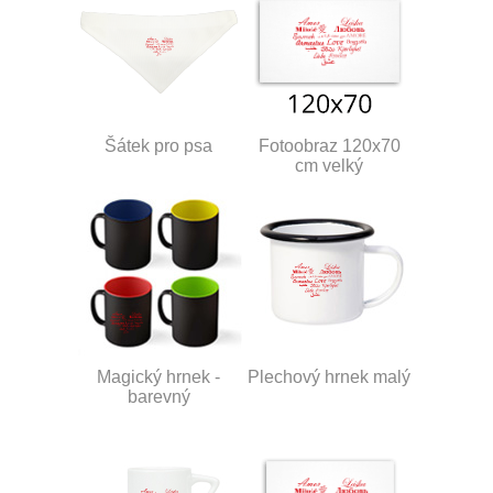
Šátek pro psa
Fotoobraz 120x70
cm velký
Magický hrnek -
Plechový hrnek malý
barevný