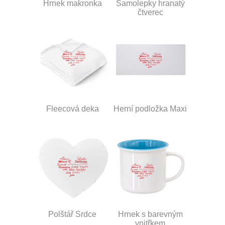
Hrnek makronka
Samolepky hranatý
čtverec
Fleecová deka
Herní podložka Maxi
Polštář Srdce
Hrnek s barevným
vnitřkem