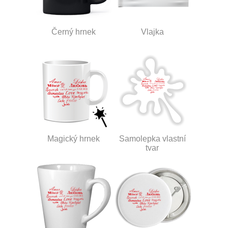
Černý hrnek
Vlajka
Magický hrnek
Samolepka vlastní
tvar