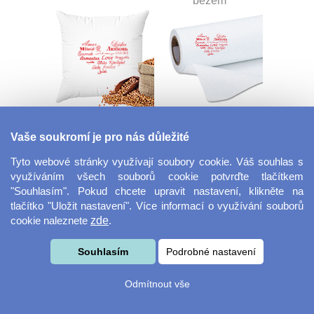
bezem
Nahřívací pohankový
Dekorační látka Lina
polštář
Vaše soukromí je pro nás důležité
Tyto webové stránky využívají soubory cookie. Váš souhlas s
využíváním všech souborů cookie potvrďte tlačítkem
"Souhlasím". Pokud chcete upravit nastavení, klikněte na
tlačítko "Uložit nastavení". Více informací o využívání souborů
cookie naleznete
zde
.
Souhlasím
Podrobné nastavení
Dekorační látka
Šňůrka na klíče s
Miranda
přezkou
Odmítnout vše