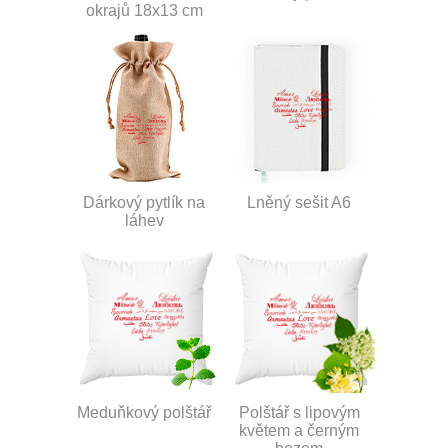
okrajů 18x13 cm
Dárkový pytlík na
Lněný sešit A6
láhev
Meduňkový polštář
Polštář s lipovým
květem a černým