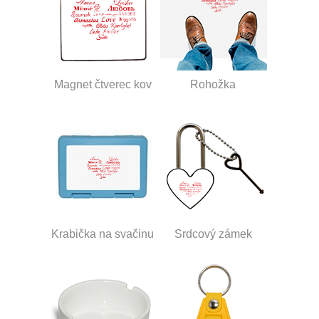
Magnet čtverec kov
Rohožka
Krabička na svačinu
Srdcový zámek