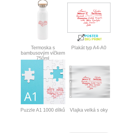
Termoska s
Plakát typ A4-A0
bambusovým víčkem
750ml
Puzzle A1 1000 dílků
Vlajka velká s oky