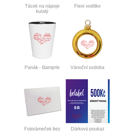
Tácek na nápoje
Flexi vodítko
kulatý
Panák - štamprle
Vánoční ozdoba
Fotorámeček bez
Dárkový poukaz