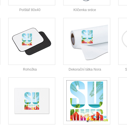
Polštář 80x40
Klíčenka srdce
Rohožka
Dekorační látka Nora
S