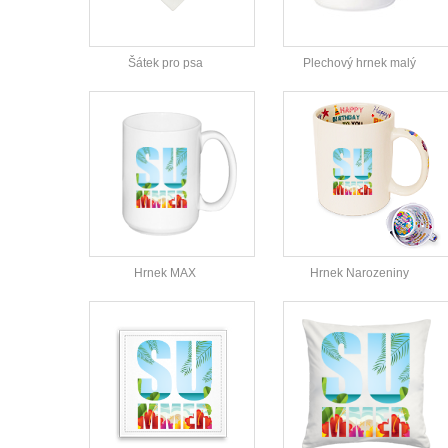
Šátek pro psa
Plechový hrnek malý
Hrnek MAX
Hrnek Narozeniny