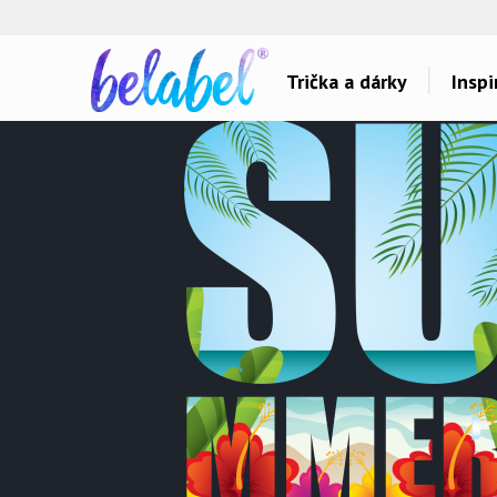
🌿
Ekol
Trička a dárky
Inspi
Dárky pro..
Inspirace na poti
Dárky pro maminku
Láska
Dárky pro ségru
Sport a auta
Dárky pro babičku
Dětské
Dárky pro tátu
Hlášky
Dárky pro bráchu
Humor
Dárky pro dědu
Hudba & Film
Dárky pro partnera
Autorská grafika
Dárky pro partnerku
Vše..
Dárky pro přátele