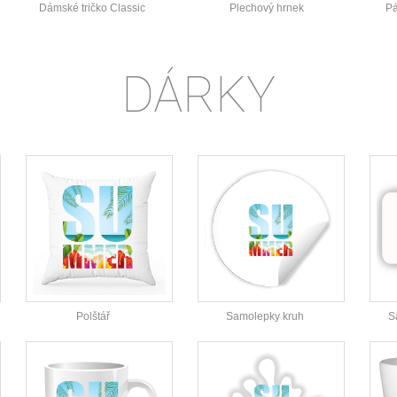
Dámské tričko Classic
Plechový hrnek
Pá
DÁRKY
Polštář
Samolepky kruh
S