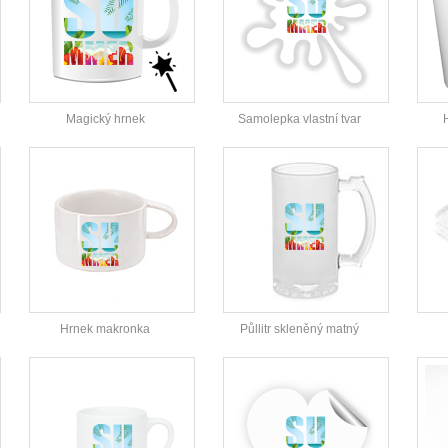
Magický hrnek
Samolepka vlastní tvar
Hrnek makronka
Půllitr skleněný matný