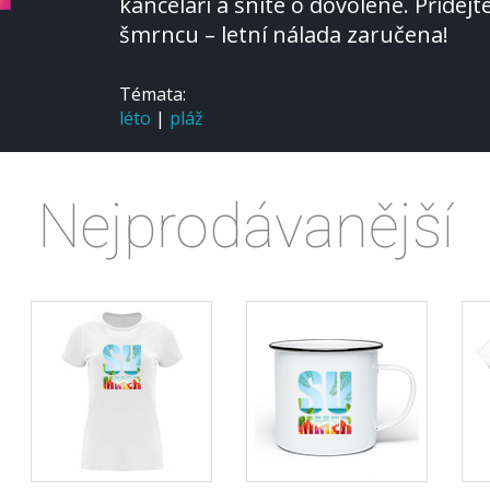
kanceláři a sníte o dovolené. Přidej
šmrncu – letní nálada zaručena!
Témata:
léto
|
pláž
Nejprodávanější