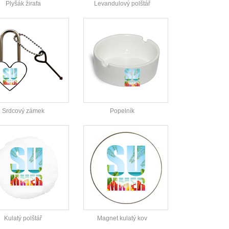
Plyšák žirafa
Levandulový polštář
Srdcový zámek
Popelník
Kulatý polštář
Magnet kulatý kov