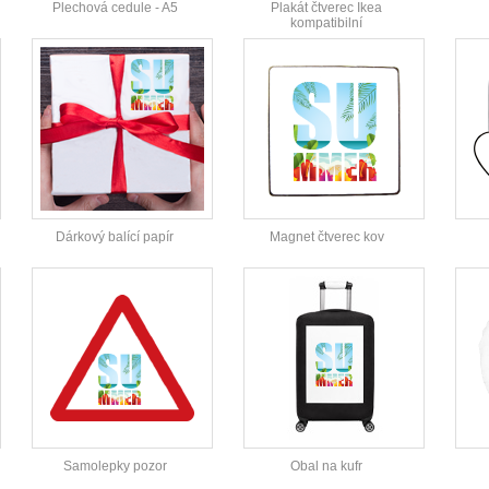
Plechová cedule - A5
Plakát čtverec Ikea
kompatibilní
Dárkový balící papír
Magnet čtverec kov
Samolepky pozor
Obal na kufr