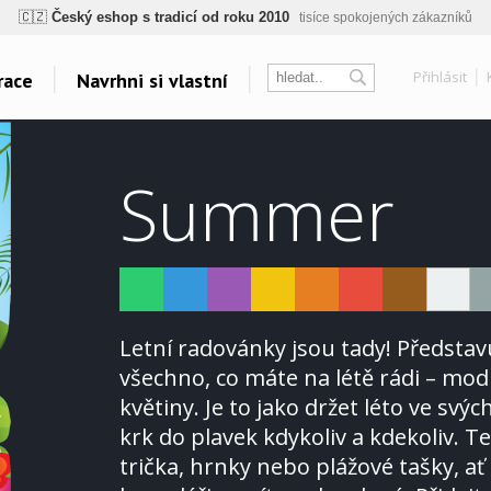
🇨🇿
Český eshop s tradicí od roku 2010
tisíce spokojených zákazníků
ogický a zdravotně nezávadný
žádná čínská chemie, barvy s certifikáty, minim
Přihlásit
race
Navrhni si vlastní
💡
Inovativní výroba
vlastní vývoj, nejnovější technologie
⚡
Rychlé dodání
expedujeme do 24h
sk
Témata
Další odkazy
🏢
Výhodné pro firmy
velké množstevní slevy
Summer
Táboření
Velkoplošný tisk
🔥
Kvalita pod kontrolou
jsme přímý výrobce, žádný zprostředkovatel
Vodáci
Belabel na Facebooku
Grillování
Galerie
🇨🇿
Český eshop s tradicí od roku 2010
tisíce spokojených zákazníků
Yoga a Fitness
Oblečení bez potisku
Cyklistická horečka
Polštáře
Velkolepá fotoplátna
Letní radovánky jsou tady! Předsta
Všechna témata..
všechno, co máte na létě rádi – mo
květiny. Je to jako držet léto ve svých
krk do plavek kdykoliv a kdekoliv. 
trička, hrnky nebo plážové tašky, ať 