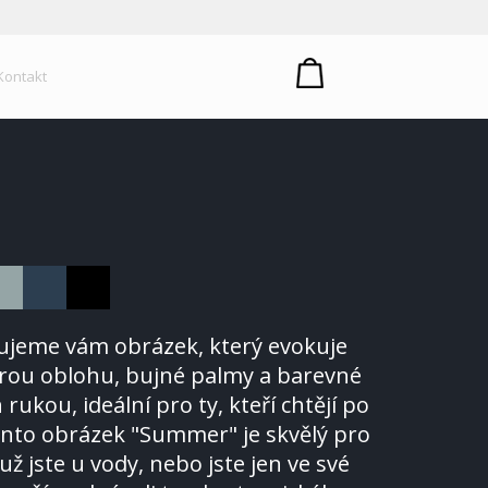
um plastů
Kontakt
vujeme vám obrázek, který evokuje
drou oblohu, bujné palmy a barevné
 rukou, ideální pro ty, kteří chtějí po
Tento obrázek "Summer" je skvělý pro
už jste u vody, nebo jste jen ve své