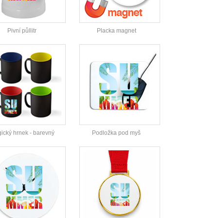
Pivní půllitr
Placka magnet
ický hrnek - barevný
Podložka pod myš