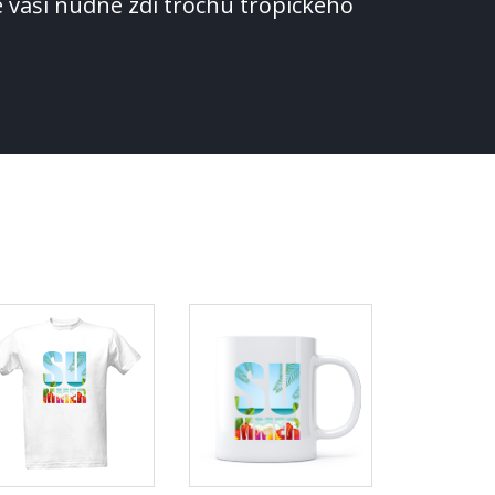
te vaší nudné zdi trochu tropického