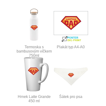
Termoska s
Plakát typ A4-A0
bambusovým víčkem
750ml
Hrnek Latte Grande
Šátek pro psa
450 ml