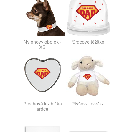
Nylonový obojek -
Srdcové těžítko
XS
Plechová krabička
Plyšová ovečka
srdce