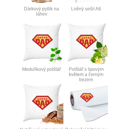
Dárkový pytlík na
Lněný sešit A6
láhev
Meduňkový polštář
Polštář s lipovým
květem a černým
bezem