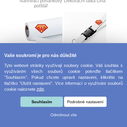
Nahřívací pohankový
Dekorační látka Lina
polštář
Vaše soukromí je pro nás důležité
Dekorační látka
Šňůrka na klíče s
Miranda
přezkou
Tyto webové stránky využívají soubory cookie. Váš souhlas s
využíváním všech souborů cookie potvrďte tlačítkem
"Souhlasím". Pokud chcete upravit nastavení, klikněte na
tlačítko "Uložit nastavení". Více informací o využívání souborů
cookie naleznete
zde
.
Souhlasím
Podrobné nastavení
Odmítnout vše
Velkoformátová
Svačinový box
fotografie