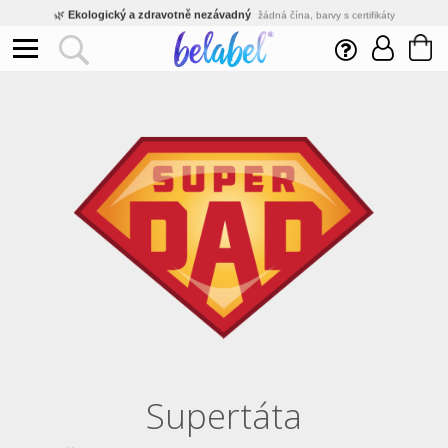
🌿
Ekologický a zdravotně nezávadný
žádná čína, barvy s certifikáty
💡
Inovativní výroba
vlastní vývoj, nejnovější technologie
⚡
Rychlé dodání
expedujeme do 24h
🏢
Výhodné pro firmy
velké množstevní slevy
🔥
Kvalita pod kontrolou
jsme přímý výrobce, žádný zprostředkovatel
🇨🇿
Český eshop s tradicí od roku 2010
tisíce spokojených zákazníků
Supertáta