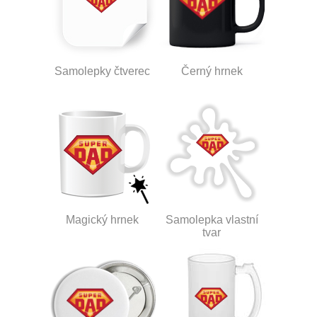
Samolepky čtverec
Černý hrnek
Magický hrnek
Samolepka vlastní
tvar