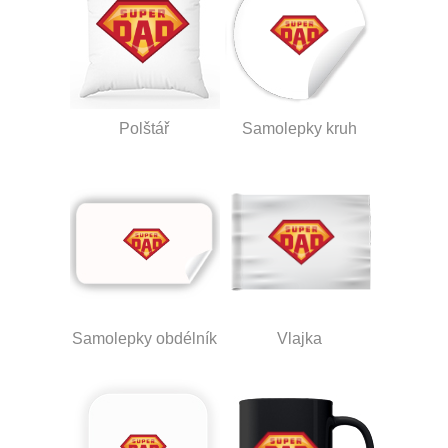
Polštář
Samolepky kruh
Samolepky obdélník
Vlajka