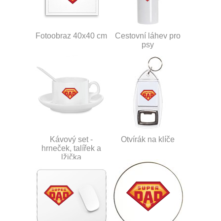
Fotoobraz 40x40 cm
Cestovní láhev pro
psy
Kávový set -
Otvírák na klíče
hrneček, talířek a
lžička