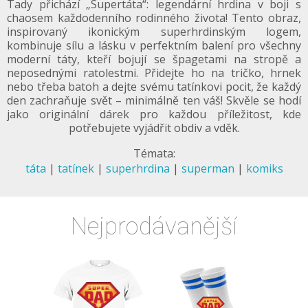
Tady přichází „Supertáta“: legendární hrdina v boji s
chaosem každodenního rodinného života! Tento obraz,
inspirovaný ikonickým superhrdinským logem,
kombinuje sílu a lásku v perfektním balení pro všechny
moderní táty, kteří bojují se špagetami na stropě a
neposednými ratolestmi. Přidejte ho na tričko, hrnek
nebo třeba batoh a dejte svému tatínkovi pocit, že každý
den zachraňuje svět – minimálně ten váš! Skvěle se hodí
jako originální dárek pro každou příležitost, kde
potřebujete vyjádřit obdiv a vděk.
Témata:
táta
|
tatínek
|
superhrdina
|
superman
|
komiks
Nejprodávanější