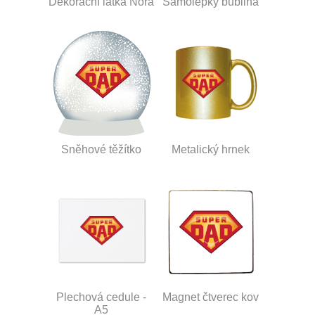
Dekorační látka Nora
Samolepky bublina
Sněhové těžítko
Metalický hrnek
Plechová cedule -
Magnet čtverec kov
A5