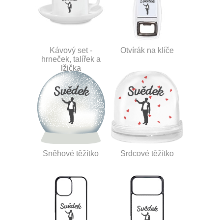
Kávový set -
Otvírák na klíče
hrneček, talířek a
lžička
Sněhové těžítko
Srdcové těžítko