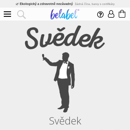
🌿
Ekologický a zdravotně nezávadný
žádná čína, barvy s certifikáty
💡
Inovativní výroba
vlastní vývoj, nejnovější technologie
⚡
Rychlé dodání
expedujeme do 24h
🏢
Výhodné pro firmy
velké množstevní slevy
🔥
Kvalita pod kontrolou
jsme přímý výrobce, žádný zprostředkovatel
🇨🇿
Český eshop s tradicí od roku 2010
tisíce spokojených zákazníků
Svědek