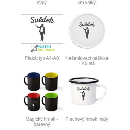
malý
cm velký
Plakát typ A4-A0
Nažehlovací nášivka
- Kulatá
Magický hrnek -
Plechový hrnek malý
barevný