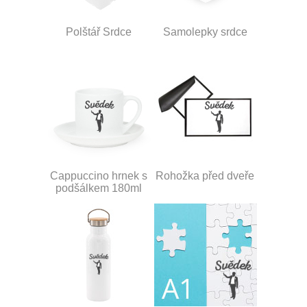
Polštář Srdce
Samolepky srdce
Cappuccino hrnek s
Rohožka před dveře
podšálkem 180ml