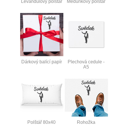
Levandulový polštář
Meduňkový polštář
Dárkový balící papír
Plechová cedule -
A5
Polštář 80x40
Rohožka