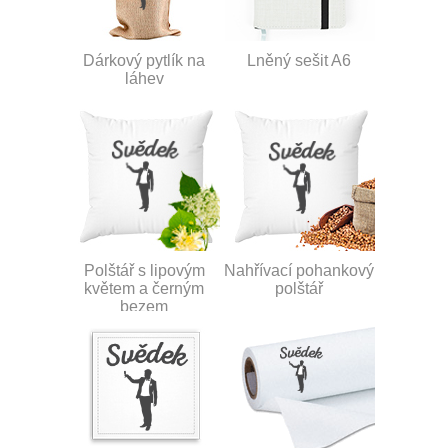
Dárkový pytlík na
Lněný sešit A6
láhev
Polštář s lipovým
Nahřívací pohankový
květem a černým
polštář
bezem