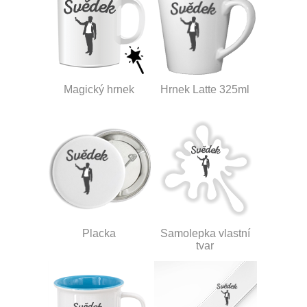
Magický hrnek
Hrnek Latte 325ml
Placka
Samolepka vlastní
tvar