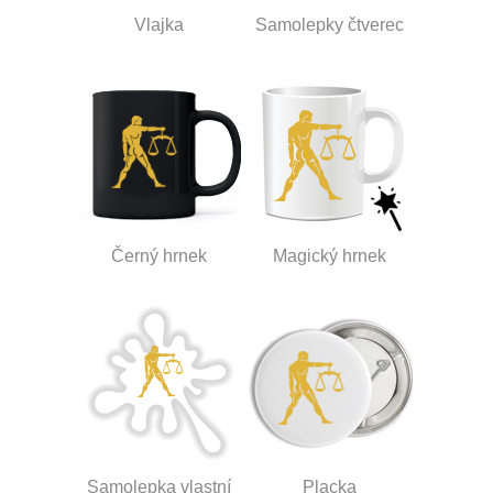
Vlajka
Samolepky čtverec
Černý hrnek
Magický hrnek
Samolepka vlastní
Placka