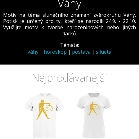
Váhy
Motiv na téma slunečního znamení zvěrokruhu Váhy.
Potisk je určený pro ty, kteří se narodili 24.9. - 22.10.
Využijte motiv k tvorbě narozeninových nebo jiných
dárků.
Témata:
váhy
|
horoskop
|
postava
|
silueta
Nejprodávanější