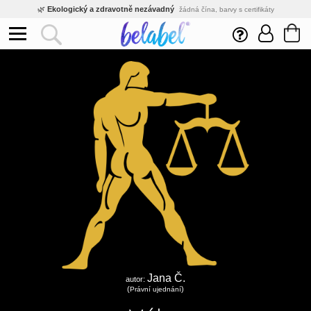
🌿
Ekologický a zdravotně nezávadný
žádná čína, barvy s certifikáty
💡
Inovativní výroba
vlastní vývoj, nejnovější technologie
⚡
Rychlé dodání
expedujeme do 24h
🏢
Výhodné pro firmy
velké množstevní slevy
🔥
Kvalita pod kontrolou
jsme přímý výrobce, žádný zprostředkovatel
🇨🇿
Český eshop s tradicí od roku 2010
tisíce spokojených zákazníků
Jana Č.
autor:
(
)
Právní ujednání