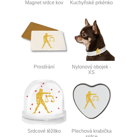
Magnet srdce kov
Kuchyňské prkénko
Prostírání
Nylonový obojek -
XS
Srdcové těžítko
Plechová krabička
srdce