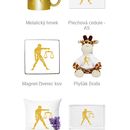
Metalický hrnek
Plechová cedule -
A5
Magnet čtverec kov
Plyšák žirafa