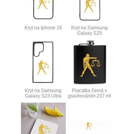
Kryt na Iphone 16
Kryt na Samsung
Galaxy S25
Kryt na Samsung
Placatka černá s
Galaxy S23 Ultra
gravírováním 237 ml