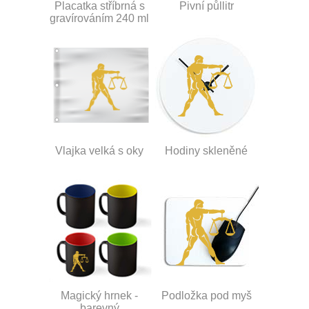
Placatka stříbrná s
Pivní půllitr
gravírováním 240 ml
Vlajka velká s oky
Hodiny skleněné
Magický hrnek -
Podložka pod myš
barevný