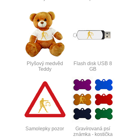
Plyšový medvěd
Flash disk USB 8
Teddy
GB
Samolepky pozor
Gravírovaná psí
známka - kostička