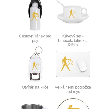
Cestovní láhev pro
Kávový set -
psy
hrneček, talířek a
lžička
Otvírák na klíče
Velká herní podložka
pod myš