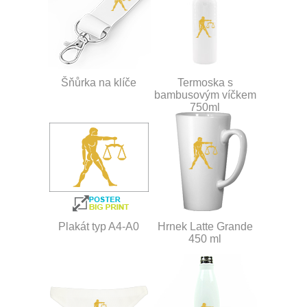
Šňůrka na klíče
Termoska s
bambusovým víčkem
750ml
Plakát typ A4-A0
Hrnek Latte Grande
450 ml