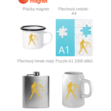
Placka magnet
Plechová cedule -
A4
Plechový hrnek malý
Puzzle A1 1000 dílků