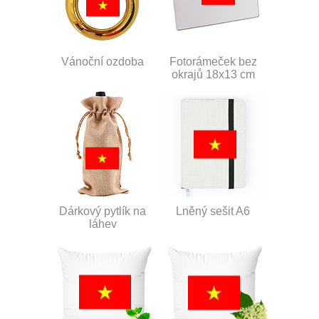
Vánoční ozdoba
Fotorámeček bez
okrajů 18x13 cm
Dárkový pytlík na
Lněný sešit A6
láhev