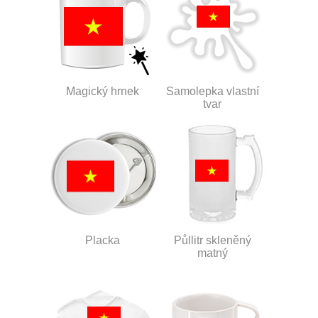
Magický hrnek
Samolepka vlastní
tvar
Placka
Půllitr skleněný
matný