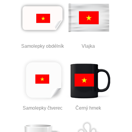
Samolepky obdélník
Vlajka
Samolepky čtverec
Černý hrnek