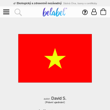
🌿
Ekologický a zdravotně nezávadný
žádná čína, barvy s certifikáty
💡
Inovativní výroba
vlastní vývoj, nejnovější technologie
⚡
Rychlé dodání
expedujeme do 24h
🏢
Výhodné pro firmy
velké množstevní slevy
🔥
Kvalita pod kontrolou
jsme přímý výrobce, žádný zprostředkovatel
🇨🇿
Český eshop s tradicí od roku 2010
tisíce spokojených zákazníků
David S.
autor:
(
)
Právní ujednání