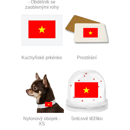
- Obdélník se
zaoblenými rohy
Kuchyňské prkénko
Prostírání
Nylonový obojek -
Srdcové těžítko
XS