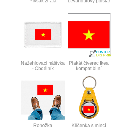
Plyšák žirafa
Levandulový polštář
Nažehlovací nášivka
Plakát čtverec Ikea
- Obdélník
kompatibilní
Rohožka
Klíčenka s mincí