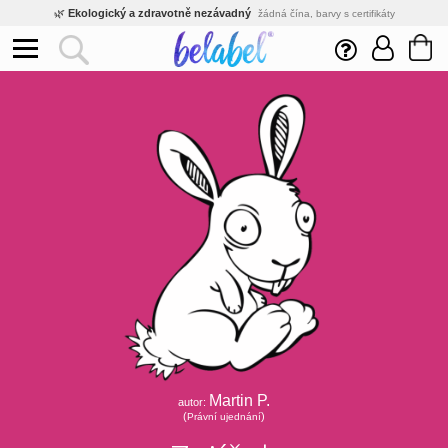
🌿
Ekologický a zdravotně nezávadný
žádná čína, barvy s certifikáty
💡
Inovativní výroba
vlastní vývoj, nejnovější technologie
⚡
Rychlé dodání
expedujeme do 24h
🏢
Výhodné pro firmy
velké množstevní slevy
🔥
Kvalita pod kontrolou
jsme přímý výrobce, žádný zprostředkovatel
🇨🇿
Český eshop s tradicí od roku 2010
tisíce spokojených zákazníků
Martin P.
autor:
(
)
Právní ujednání