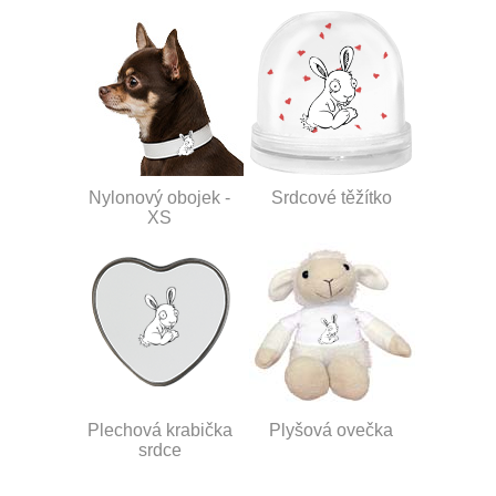
Nylonový obojek -
Srdcové těžítko
XS
Plechová krabička
Plyšová ovečka
srdce