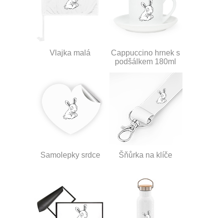
Vlajka malá
Cappuccino hrnek s
podšálkem 180ml
Samolepky srdce
Šňůrka na klíče