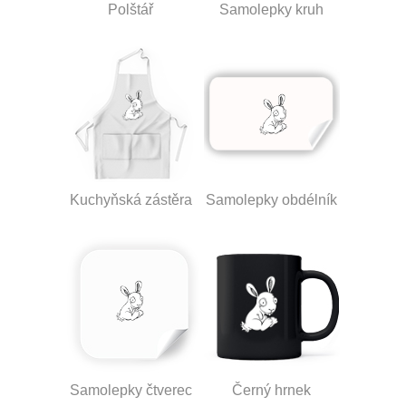
Polštář
Samolepky kruh
Kuchyňská zástěra
Samolepky obdélník
Samolepky čtverec
Černý hrnek