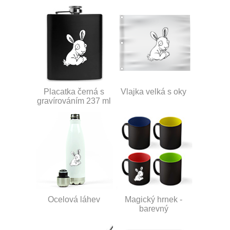
Placatka černá s
Vlajka velká s oky
gravírováním 237 ml
Ocelová láhev
Magický hrnek -
barevný