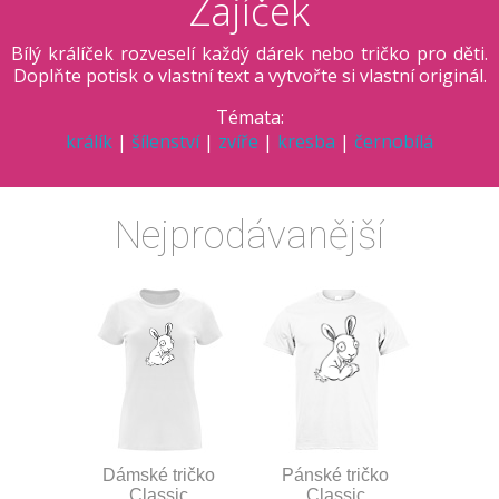
Zajíček
Bílý králíček rozveselí každý dárek nebo tričko pro děti.
Doplňte potisk o vlastní text a vytvořte si vlastní originál.
Témata:
králík
|
šílenství
|
zvíře
|
kresba
|
černobílá
Nejprodávanější
Dámské tričko
Pánské tričko
Classic
Classic