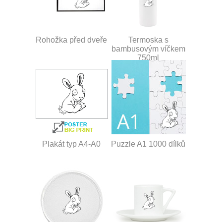
Rohožka před dveře
Termoska s
bambusovým víčkem
750ml
Plakát typ A4-A0
Puzzle A1 1000 dílků