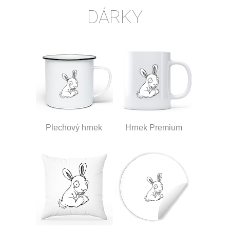
DÁRKY
Plechový hrnek
Hrnek Premium