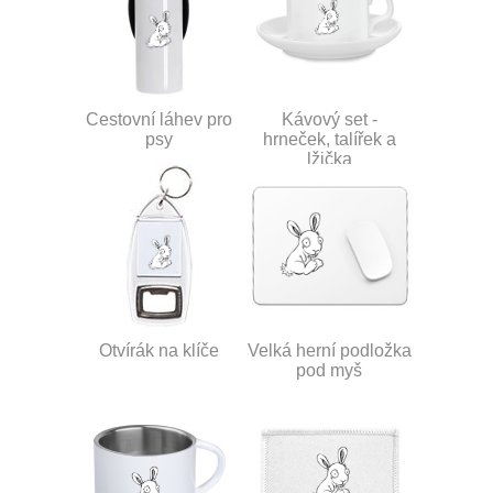
Cestovní láhev pro
Kávový set -
psy
hrneček, talířek a
lžička
Otvírák na klíče
Velká herní podložka
pod myš