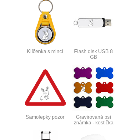
Klíčenka s mincí
Flash disk USB 8
GB
Samolepky pozor
Gravírovaná psí
známka - kostička