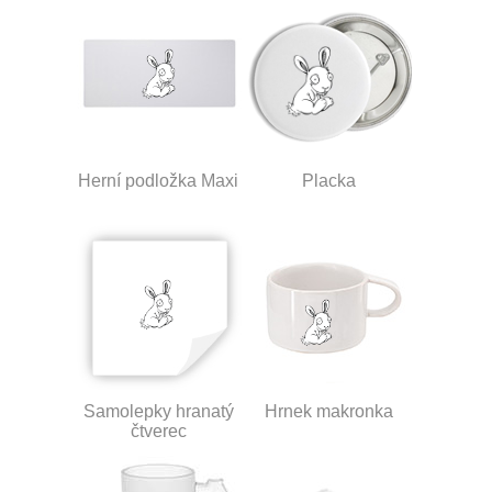
Herní podložka Maxi
Placka
Samolepky hranatý
Hrnek makronka
čtverec