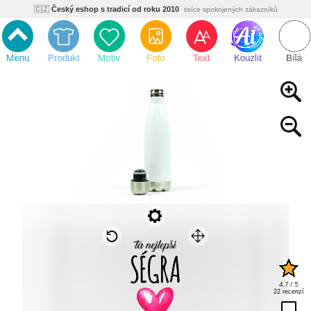
🇨🇿
Český eshop s tradicí od roku 2010
tisíce spokojených zákazníků
🌿
Ekologický a zdravotně nezávadný
žádná čína, barvy s certifikáty
💡
Inovativní výroba
vlastní vývoj, nejnovější technologie
⚡
Rychlé dodání
expedujeme do 24h
🏢
Výhodné pro firmy
velké množstevní slevy
🔥
Kvalita pod kontrolou
jsme přímý výrobce, žádný zprostředkovatel
🇨🇿
Český eshop s tradicí od roku 2010
tisíce spokojených zákazníků