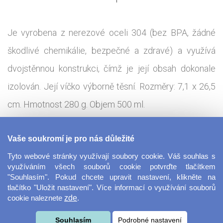
Je vyrobena z nerezové oceli 304 (bez BPA, žádné
škodlivé chemikálie, bezpečné a zdravé) a využívá
dvojstěnnou konstrukci, čímž je její obsah dokonale
izolován. Její víčko výborně těsní. Rozměry: 7,1 x 26,5
cm. Hmotnost 280 g. Objem 500 ml.
Tisková technologie:
Sublimace - termotransfer
Vaše soukromí je pro nás důležité
Tyto webové stránky využívají soubory cookie. Váš souhlas s
Ocelová láhev ve tvaru Coly je skvělým doplňkem na
využíváním všech souborů cookie potvrďte tlačítkem
"Souhlasím". Pokud chcete upravit nastavení, klikněte na
turistických cestách. Láhev skvěle udrží váš nápoj
tlačítko "Uložit nastavení". Více informací o využívání souborů
cookie naleznete
zde
.
teplý a nebo naopak studený. S vlastním potiskem se z
láhve stává ideální originální dárek pro vaše blízké,
Souhlasím
Podrobné nastavení