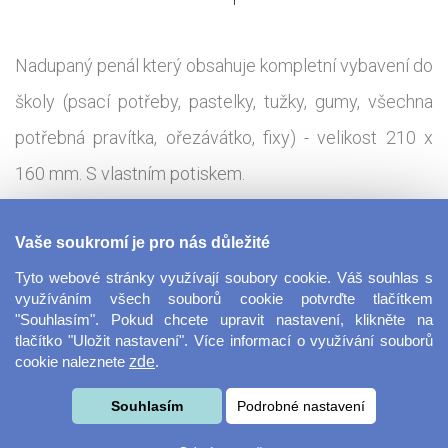
Nadupaný penál který obsahuje kompletní vybavení do
školy (psací potřeby, pastelky, tužky, gumy, všechna
potřebná pravítka, ořezávátko, fixy) - velikost 210 x
160 mm. S vlastním potiskem.
Tisková technologie:
Sublimace - termotransfer
Vaše soukromí je pro nás důležité
Tyto webové stránky využívají soubory cookie. Váš souhlas s
Prostorný penál ideální po některý z našich vtipných
využíváním všech souborů cookie potvrďte tlačítkem
"Souhlasím". Pokud chcete upravit nastavení, klikněte na
potisků. Na penálu se skvěle vyjímají například naše
tlačítko "Uložit nastavení". Více informací o využívání souborů
cookie naleznete
zde
.
Kitty designy, které určitě pobaví všechny tvé
spolužáky. Penál je plně vybavený, najdeš v něm vše
Souhlasím
Podrobné nastavení
potřebné.