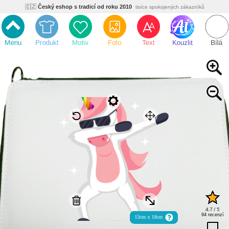
🇨🇿
Český eshop s tradicí od roku 2010
tisíce spokojených zákazníků
🌿
Ekologický a zdravotně nezávadný
žádná čína, barvy s certifikáty
💡
Inovativní výroba
vlastní vývoj, nejnovější technologie
⚡
Rychlé dodání
expedujeme do 24h
🏢
Výhodné pro firmy
velké množstevní slevy
🔥
Kvalita pod kontrolou
jsme přímý výrobce, žádný zprostředkovatel
🇨🇿
Český eshop s tradicí od roku 2010
tisíce spokojených zákazníků