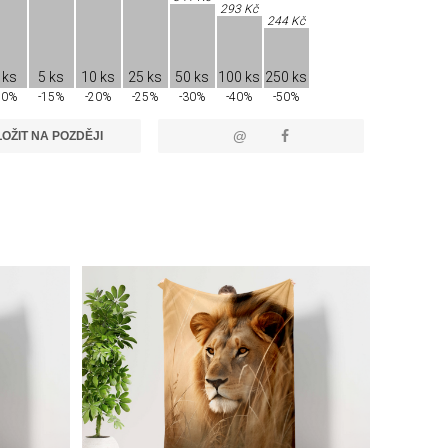
293 Kč
244 Kč
 ks
5 ks
10 ks
25 ks
50 ks
100 ks
250 ks
10%
-15%
-20%
-25%
-30%
-40%
-50%
@
OŽIT NA POZDĚJI