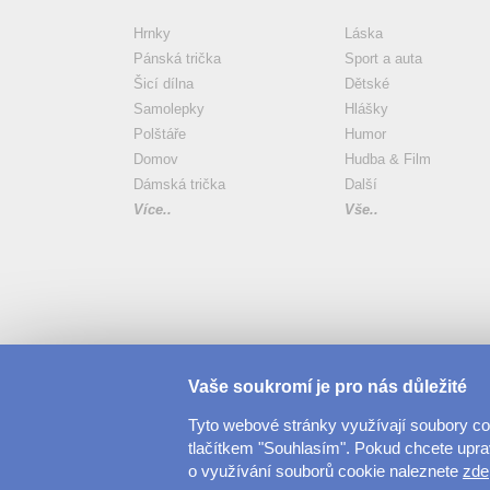
Hrnky
Láska
Pánská trička
Sport a auta
Šicí dílna
Dětské
Samolepky
Hlášky
Polštáře
Humor
Domov
Hudba & Film
Dámská trička
Další
Více..
Vše..
Vaše soukromí je pro nás důležité
Tyto webové stránky využívají soubory c
tlačítkem "Souhlasím". Pokud chcete upravi
o využívání souborů cookie naleznete
zde