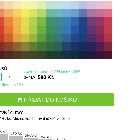
USŮ
množstevní cena: od
244 Kč bez DPH
+
CENA:
590 Kč
skladem >10x
PŘIDAT DO KOŠÍKU
VNÍ SLEVY
H / ks. Možno kombinovat různé velikosti.
9 Kč
415 Kč
390 Kč
366 Kč
341 Kč