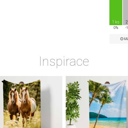
1 ks
2
0%
-
UL
Inspirace