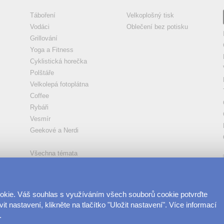
Táboření
Velkoplošný tisk
Vodáci
Oblečení bez potisku
Grillování
Yoga a Fitness
Cyklistická horečka
Polštáře
Velkolepá fotoplátna
Coffee
Rybáři
Vesmír
Geekové a Nerdi
Všechna témata
ookie. Váš souhlas s využíváním všech souborů cookie potvrďte
t nastavení, klikněte na tlačítko "Uložit nastavení". Více informací
.