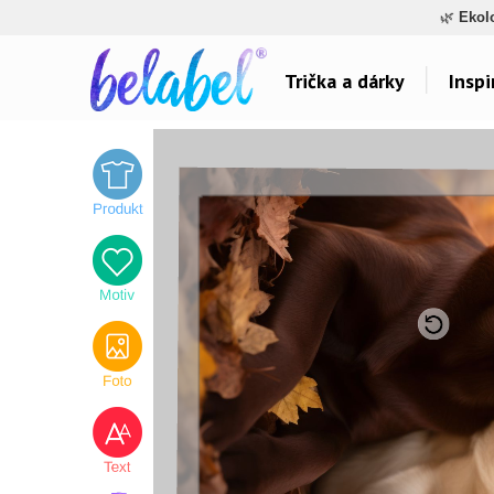
🌿
Ekol
Trička a dárky
Inspi
Dárky pro..
Inspirace na poti
Dárky pro maminku
Láska
Dárky pro ségru
Sport a auta
Dárky pro babičku
Dětské
Dárky pro tátu
Hlášky
Dárky pro bráchu
Humor
Dárky pro dědu
Hudba & Film
Dárky pro partnera
Autorská grafika
Dárky pro partnerku
Vše..
Dárky pro přátele