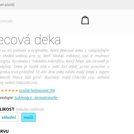
um plastů
Kontakt
ecová deka
 se do pohodlí a originality. Naše fleecová deka s celoplošným
e ideální volbou pro ty, kteří hledají měkkost, styl a možnost
esignu. Vyrobena z hebkého mikroflísu, který hřeje, ale zároveň je
odyšný. Deka je ručně šitá v naší šicí dílně, proto prosíme o
 výroba trvá přibližně 10 dní. Bok deky zdobí malý štítek s logem
ateriál: Fleece 300 g/m². Rozměry: malá (70x100 cm), střední
), velká (140x200 cm).
:
★
★
★
★
★
(počet hodnocení: 39)
hnologie:
Sublimace - termotransfer
ELIKOST
(tabulka velikostí)
střední
malá
ARVU