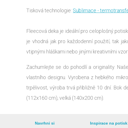
Tisková technologie:
Sublimace - termotransf
Fleecová deka je ideální pro celoplošný potisk 
je vhodná jak pro každodenní použití, tak ja
vtipnými hláškami nebo jinými kreativními vzory
Zachumlejte se do pohodlí a originality. Naš
vlastního designu. Vyrobena z hebkého mikrofl
trpělivost, výroba trvá přibližně 10 dní. Bok
(112x160 cm), velká (140x200 cm).
Navrhni si
Inspirace na potisk