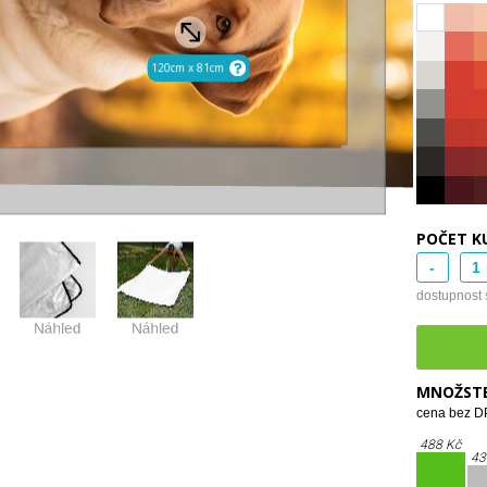
POČET K
-
dostupnost
MNOŽSTE
cena bez DP
488 Kč
43