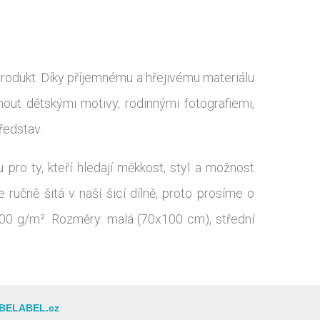
ý produkt. Díky příjemnému a hřejivému materiálu
nout dětskými motivy, rodinnými fotografiemi,
ředstav.
pro ty, kteří hledají měkkost, styl a možnost
 ručně šitá v naší šicí dílně, proto prosíme o
e 300 g/m². Rozměry: malá (70x100 cm), střední
BELABEL.cz