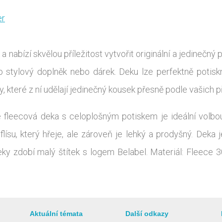
er
a nabízí skvělou příležitost vytvořit originální a jedinečn
ko stylový doplněk nebo dárek. Deku lze perfektně potisk
, které z ní udělají jedinečný kousek přesně podle vašich p
e fleecová deka s celoplošným potiskem je ideální volbou 
ísu, který hřeje, ale zároveň je lehký a prodyšný. Deka je
 deky zdobí malý štítek s logem Belabel. Materiál: Fleec
Aktuální témata
Další odkazy