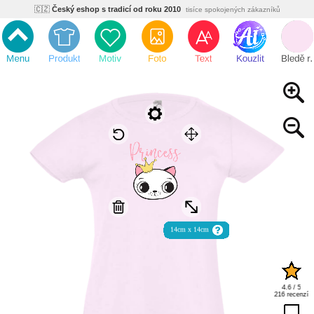
🇨🇿
Český eshop s tradicí od roku 2010
tisíce spokojených zákazníků
🌿
Ekologický a zdravotně nezávadný
žádná čína, barvy s certifikáty
💡
Inovativní výroba
vlastní vývoj, nejnovější technologie
⚡
Rychlé dodání
expedujeme do 24h
🏢
Výhodné pro firmy
velké množstevní slevy
🔥
Kvalita pod kontrolou
jsme přímý výrobce, žádný zprostředkovatel
🇨🇿
Český eshop s tradicí od roku 2010
tisíce spokojených zákazníků