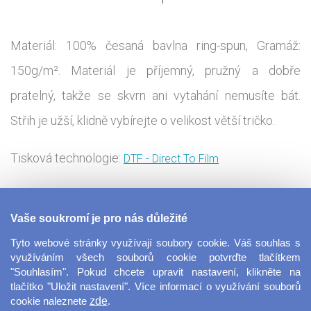
Materiál: 100% česaná bavlna ring-spun, Gramáž:
150g/m². Materiál je příjemný, pružný a dobře
pratelný, takže se skvrn ani vytahání nemusíte bát.
Střih je užší, klidně vybírejte o velikost větší tričko.
Tisková technologie:
DTF - Direct To Film
Klasické dívčí tričko pro všechny malé slečny. Materiál
Vaše soukromí je pro nás důležité
je tvořen česanou bavlnou, která dodává tričku měkké
Tyto webové stránky využívají soubory cookie. Váš souhlas s
vlastnosti. Vaše ratolest se tak v tomto modelu bude
využíváním všech souborů cookie potvrďte tlačítkem
"Souhlasím". Pokud chcete upravit nastavení, klikněte na
cítit pohodlně ve školních lavicích, doma i při
tlačítko "Uložit nastavení". Více informací o využívání souborů
cookie naleznete
zde
.
venkovních aktivitách. Vybírat můžete z trendy dívčích