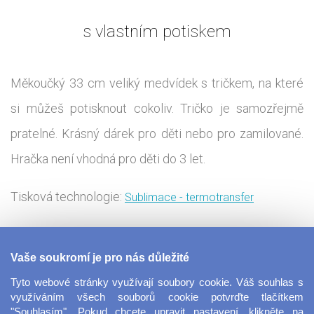
s vlastním potiskem
Měkoučký 33 cm veliký medvídek s tričkem, na které
si můžeš potisknout cokoliv. Tričko je samozřejmě
pratelné. Krásný dárek pro děti nebo pro zamilované.
Hračka není vhodná pro děti do 3 let.
Tisková technologie:
Sublimace - termotransfer
Proměň roztomilého plyšového medvěda v legrační
Vaše soukromí je pro nás důležité
nebo zamilovaný dárek. Jeho tričko potiskneme tvým
Tyto webové stránky využívají soubory cookie. Váš souhlas s
vlastním motivem, který můžeš vytvořit v našem
využíváním všech souborů cookie potvrďte tlačítkem
"Souhlasím". Pokud chcete upravit nastavení, klikněte na