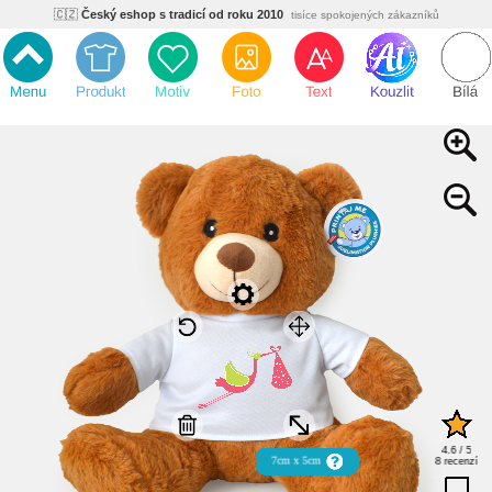
🇨🇿
Český eshop s tradicí od roku 2010
tisíce spokojených zákazníků
🌿
Ekologický a zdravotně nezávadný
žádná čína, barvy s certifikáty
💡
Inovativní výroba
vlastní vývoj, nejnovější technologie
⚡
Rychlé dodání
expedujeme do 24h
🏢
Výhodné pro firmy
velké množstevní slevy
🔥
Kvalita pod kontrolou
jsme přímý výrobce, žádný zprostředkovatel
🇨🇿
Český eshop s tradicí od roku 2010
tisíce spokojených zákazníků