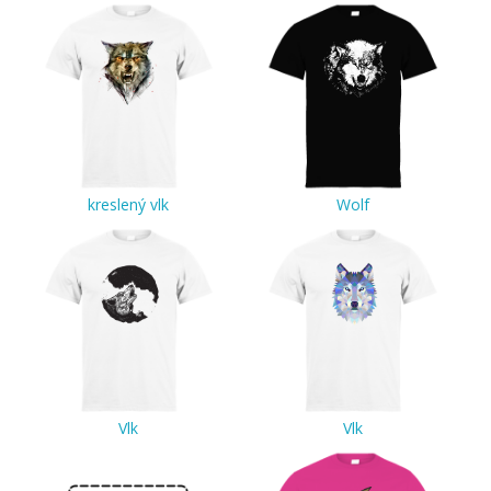
kreslený vlk
Wolf
Vlk
Vlk