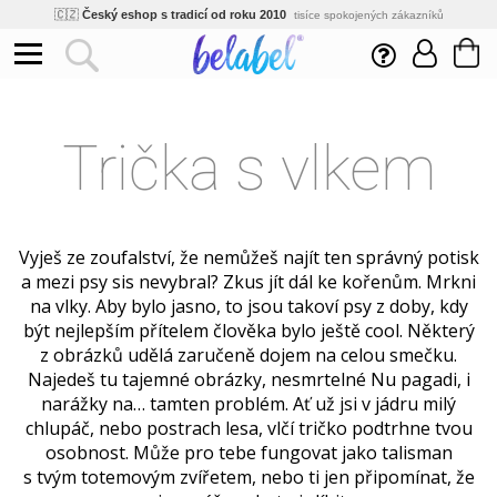
🇨🇿
Český eshop s tradicí od roku 2010
tisíce spokojených zákazníků
🌿
Ekologický a zdravotně nezávadný
žádná čína, barvy s certifikáty
💡
Inovativní výroba
vlastní vývoj, nejnovější technologie
⚡
Rychlé dodání
expedujeme do 24h
🏢
Výhodné pro firmy
velké množstevní slevy
Trička s vlkem
🔥
Kvalita pod kontrolou
jsme přímý výrobce, žádný zprostředkovatel
🇨🇿
Český eshop s tradicí od roku 2010
tisíce spokojených zákazníků
Vyješ ze zoufalství, že nemůžeš najít ten správný potisk
a mezi psy sis nevybral? Zkus jít dál ke kořenům. Mrkni
na vlky. Aby bylo jasno, to jsou takoví psy z doby, kdy
být nejlepším přítelem člověka bylo ještě cool. Některý
z obrázků udělá zaručeně dojem na celou smečku.
Najedeš tu tajemné obrázky, nesmrtelné Nu pagadi, i
narážky na… tamten problém. Ať už jsi v jádru milý
chlupáč, nebo postrach lesa, vlčí tričko podtrhne tvou
osobnost. Může pro tebe fungovat jako talisman
s tvým totemovým zvířetem, nebo ti jen připomínat, že