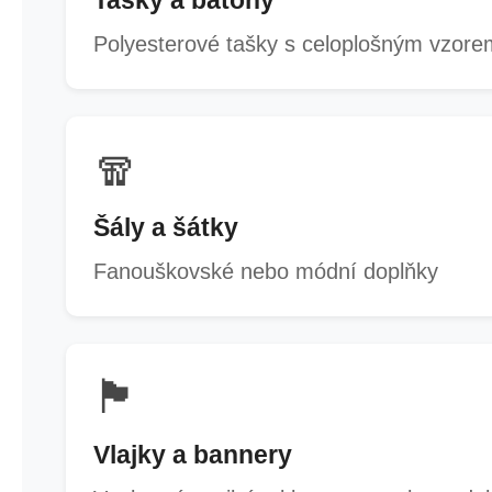
Tašky a batohy
Polyesterové tašky s celoplošným vzore
🧣
Šály a šátky
Fanouškovské nebo módní doplňky
🏴
Vlajky a bannery