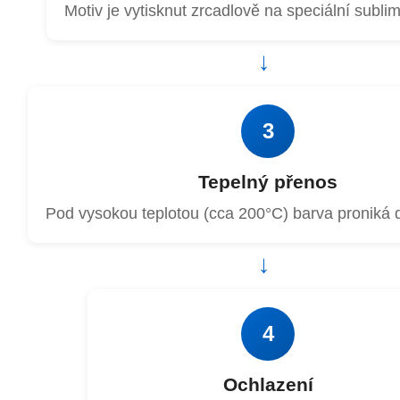
Motiv je vytisknut zrcadlově na speciální subli
→
3
Tepelný přenos
Pod vysokou teplotou (cca 200°C) barva proniká 
→
4
Ochlazení