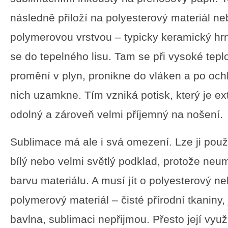
následně přiloží na polyesterový materiál n
polymerovou vrstvou – typicky keramický hrn
se do tepelného lisu. Tam se při vysoké tepl
promění v plyn, pronikne do vláken a po och
nich uzamkne. Tím vzniká potisk, který je e
odolný a zároveň velmi příjemný na nošení.
Sublimace má ale i svá omezení. Lze ji pou
bílý nebo velmi světlý podklad, protože neum
barvu materiálu. A musí jít o polyesterový n
polymerový materiál – čisté přírodní tkaniny, 
bavlna, sublimaci nepřijmou. Přesto její využ