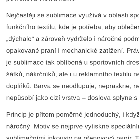
Nejčastěji se sublimace využívá v oblasti sp
funkčního textilu, kde je potřeba, aby obleče
„dýchalo" a zároveň vydrželo i náročné podm
opakované praní i mechanické zatížení. Prá
je sublimace tak oblíbená u sportovních dres
šátků, nákrčníků, ale i u reklamního textilu
doplňků. Barva se neodlupuje, nepraskne, 
nepůsobí jako cizí vrstva – doslova splyne s
Princip je přitom poměrně jednoduchý, i kdy
náročný. Motiv se nejprve vytiskne speciální
sublimačními inkousty na přenosový papír. 