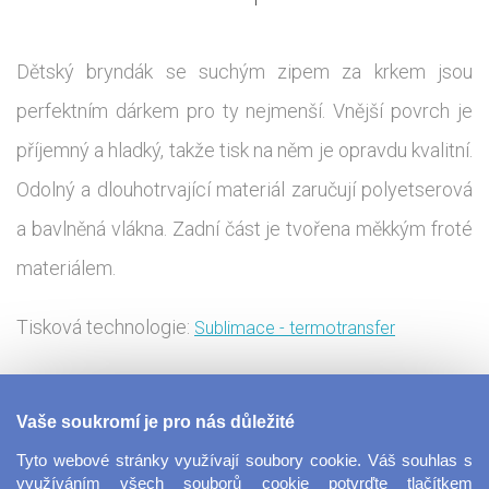
Dětský bryndák se suchým zipem za krkem jsou
perfektním dárkem pro ty nejmenší. Vnější povrch je
příjemný a hladký, takže tisk na něm je opravdu kvalitní.
Odolný a dlouhotrvající materiál zaručují polyetserová
a bavlněná vlákna. Zadní část je tvořena měkkým froté
materiálem.
Tisková technologie:
Sublimace - termotransfer
Vytvořte stylový a praktický doplněk i pro vaše
Vaše soukromí je pro nás důležité
nejmenší. Nyní máte možnost vložit si svůj vlastní
Tyto webové stránky využívají soubory cookie. Váš souhlas s
design na tento slušivý bryndáček, který je vytvořen z
využíváním všech souborů cookie potvrďte tlačítkem