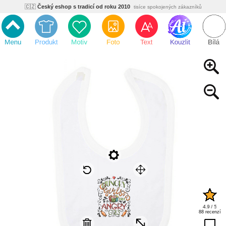
🇨🇿
Český eshop s tradicí od roku 2010
tisíce spokojených zákazníků
🌿
Ekologický a zdravotně nezávadný
žádná čína, barvy s certifikáty
💡
Inovativní výroba
vlastní vývoj, nejnovější technologie
⚡
Rychlé dodání
expedujeme do 24h
🏢
Výhodné pro firmy
velké množstevní slevy
🔥
Kvalita pod kontrolou
jsme přímý výrobce, žádný zprostředkovatel
🇨🇿
Český eshop s tradicí od roku 2010
tisíce spokojených zákazníků