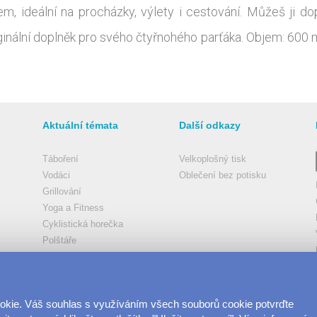
, ideální na procházky, výlety i cestování. Můžeš ji dop
riginální doplněk pro svého čtyřnohého parťáka. Objem: 600 m
Aktuální témata
Další odkazy
Táboření
Velkoplošný tisk
Vodáci
Oblečení bez potisku
Grillování
Yoga a Fitness
Cyklistická horečka
Polštáře
Velkolepá fotoplátna
Coffee
Rybáři
ookie. Váš souhlas s využíváním všech souborů cookie potvrďte
Vesmír