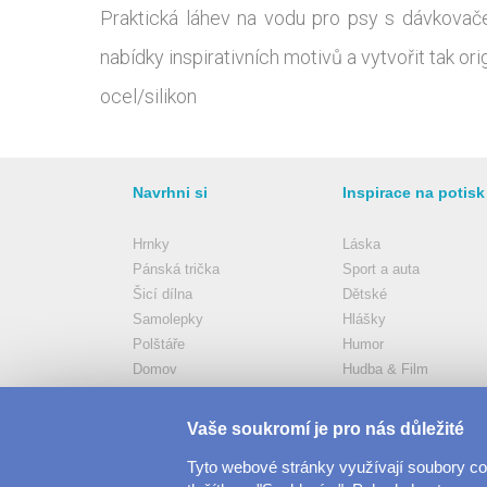
Praktická láhev na vodu pro psy s dávkovačem
nabídky inspirativních motivů a vytvořit tak o
ocel/silikon
Navrhni si
Inspirace na potisk
Hrnky
Láska
Pánská trička
Sport a auta
Šicí dílna
Dětské
Samolepky
Hlášky
Polštáře
Humor
Domov
Hudba & Film
Dámská trička
Další
Více..
Vše..
Vaše soukromí je pro nás důležité
Tyto webové stránky využívají soubory c