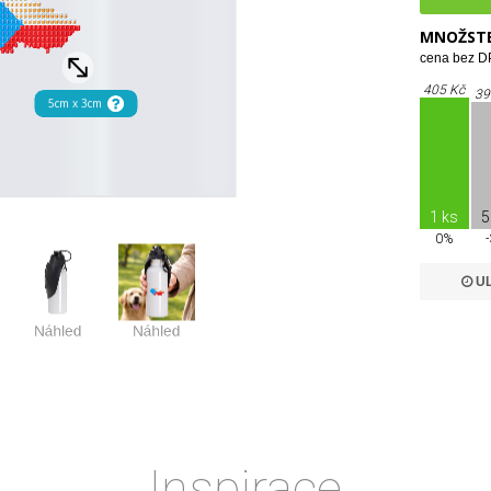
MNOŽSTE
cena bez DP
405 Kč
39
1 ks
5
0%
UL
Inspirace