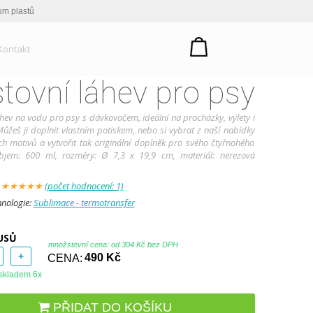
um plastů
Kontakt
tovní láhev pro psy
áhev na vodu pro psy s dávkovačem, ideální na procházky, výlety i
Můžeš ji doplnit vlastním potiskem, nebo si vybrat z naší nabídky
ích motivů a vytvořit tak originální doplněk pro svého čtyřnohého
bjem: 600 ml, rozměry: Ø 7,3 x 19,9 cm, materiál: nerezová
:
★
★
★
★
★
(počet hodnocení: 1)
hnologie:
Sublimace - termotransfer
USŮ
množstevní cena: od
304 Kč bez DPH
+
CENA:
490 Kč
skladem 6x
PŘIDAT DO KOŠÍKU