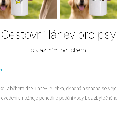
Cestovní láhev pro psy
s vlastním potiskem
er
oliv během dne. Láhev je lehká, skladná a snadno se vejde 
é provedení umožňuje pohodlné podání vody bez zbytečnéh