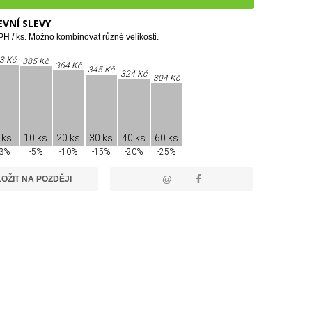
VNÍ SLEVY
H / ks. Možno kombinovat různé velikosti.
3 Kč
385 Kč
364 Kč
345 Kč
324 Kč
304 Kč
 ks
10 ks
20 ks
30 ks
40 ks
60 ks
-3%
-5%
-10%
-15%
-20%
-25%
@
OŽIT NA POZDĚJI