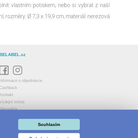
lnit vlastním potiskem, nebo si vybrat z naší
l, rozměry: Ø 7,3 x 19,9 cm, materiál: nerezová
BELABEL.cz
Informace o objednávce
Cashback
Kontakt
Výdejní místa
Nápověda
Tiskové technologie
Obchodní podmínky
Souhlasím
Cookies
Můj účet