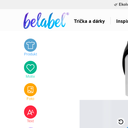
🌿
Ekol
Trička a dárky
Inspi
Dárky pro..
Inspirace na poti
Dárky pro maminku
Láska
Dárky pro ségru
Sport a auta
Dárky pro babičku
Dětské
Dárky pro tátu
Hlášky
Dárky pro bráchu
Humor
Dárky pro dědu
Hudba & Film
Dárky pro partnera
Autorská grafika
Dárky pro partnerku
Vše..
Dárky pro přátele