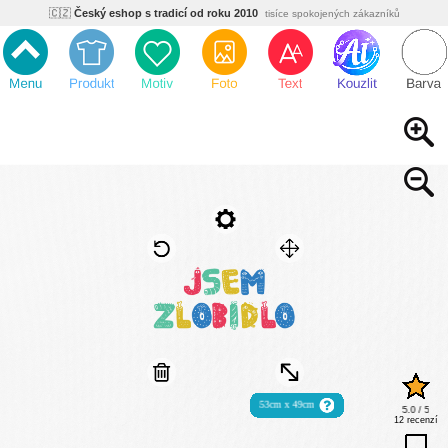
🇨🇿
Český eshop s tradicí od roku 2010
tisíce spokojených zákazníků
🌿
Ekologický a zdravotně nezávadný
žádná čína, barvy s certifikáty
💡
Inovativní výroba
vlastní vývoj, nejnovější technologie
⚡
Rychlé dodání
expedujeme do 24h
🏢
Výhodné pro firmy
velké množstevní slevy
🔥
Kvalita pod kontrolou
jsme přímý výrobce, žádný zprostředkovatel
🇨🇿
Český eshop s tradicí od roku 2010
tisíce spokojených zákazníků