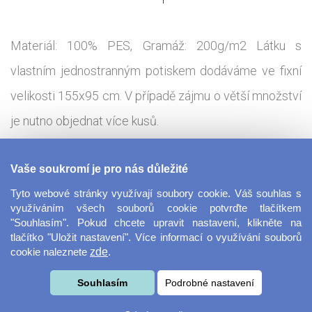
Materiál: 100% PES, Gramáž: 200g/m2 Látku s
vlastním jednostranným potiskem dodáváme ve fixní
velikosti 155x95 cm. V případě zájmu o větší množství
je nutno objednat více kusů.
Tisková technologie:
Sublimace - termotransfer
Vaše soukromí je pro nás důležité
Tyto webové stránky využívají soubory cookie. Váš souhlas s
Látka s potiskem dle Vašeho návrhu vhodná pro
využíváním všech souborů cookie potvrďte tlačítkem
"Souhlasím". Pokud chcete upravit nastavení, klikněte na
výrobu sportovního a reklamního oblečení, nebo
tlačítko "Uložit nastavení". Více informací o využívání souborů
cookie naleznete
zde
.
bannerů. Stačí umístit libovolný vzor, fotografii, text či
koláž a my vám ji vyrobíme na míru. Osnovaná látka
Souhlasím
Podrobné nastavení
disponující mírnou pružností.