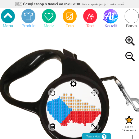
🇨🇿
Český eshop s tradicí od roku 2010
tisíce spokojených zákazníků
🌿
Ekologický a zdravotně nezávadný
žádná čína, barvy s certifikáty
💡
Inovativní výroba
vlastní vývoj, nejnovější technologie
⚡
Rychlé dodání
expedujeme do 24h
🏢
Výhodné pro firmy
velké množstevní slevy
🔥
Kvalita pod kontrolou
jsme přímý výrobce, žádný zprostředkovatel
🇨🇿
Český eshop s tradicí od roku 2010
tisíce spokojených zákazníků