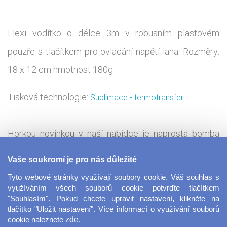
Flexi vodítko o délce 3m v robusním plastovém
pouzře s tlačítkem pro ovládání napětí lana. Rozměry:
18 x 12 cm hmotnost 180g
Tisková technologie:
Sublimace - termotransfer
Horkou novinkou v naší nabídce je naprostá bomba
pro pejskaře. Tou je toto flexi vodítko, na které si
Vaše soukromí je pro nás důležité
můžete navrhnout svůj vlastní potisk a to z obou stran!
Tyto webové stránky využívají soubory cookie. Váš souhlas s
Pokud máte doma chlupáčů více, jednoduše jim
využíváním všech souborů cookie potvrďte tlačítkem
"Souhlasím". Pokud chcete upravit nastavení, klikněte na
rozlišíte vodítka designem, který si necháte zhotovit
tlačítko "Uložit nastavení". Více informací o využívání souborů
cookie naleznete
zde
.
právě na tyto vodítka. Ať už vložíte fotku svého