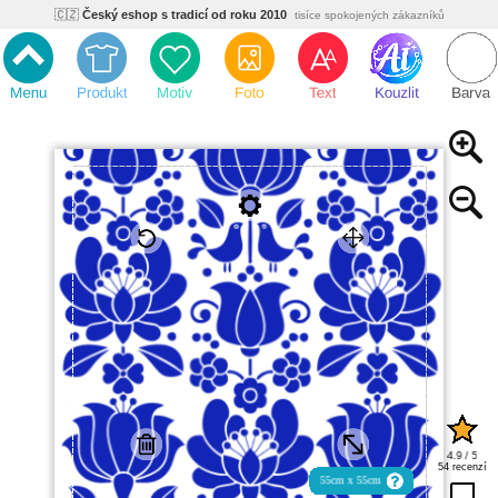
🇨🇿
Český eshop s tradicí od roku 2010
tisíce spokojených zákazníků
🌿
Ekologický a zdravotně nezávadný
žádná čína, barvy s certifikáty
💡
Inovativní výroba
vlastní vývoj, nejnovější technologie
⚡
Rychlé dodání
expedujeme do 24h
🏢
Výhodné pro firmy
velké množstevní slevy
🔥
Kvalita pod kontrolou
jsme přímý výrobce, žádný zprostředkovatel
🇨🇿
Český eshop s tradicí od roku 2010
tisíce spokojených zákazníků