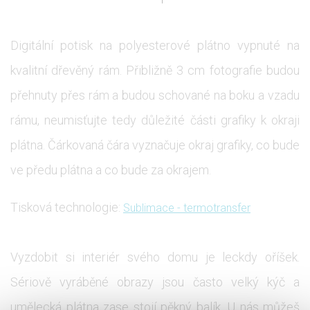
Digitální potisk na polyesterové plátno vypnuté na
kvalitní dřevěný rám. Přibližně 3 cm fotografie budou
přehnuty přes rám a budou schované na boku a vzadu
rámu, neumisťujte tedy důležité části grafiky k okraji
plátna. Čárkovaná čára vyznačuje okraj grafiky, co bude
ve předu plátna a co bude za okrajem.
Tisková technologie:
Sublimace - termotransfer
Vyzdobit si interiér svého domu je leckdy oříšek.
Sériově vyráběné obrazy jsou často velký kýč a
umělecká plátna zase stojí pěkný balík. U nás můžeš