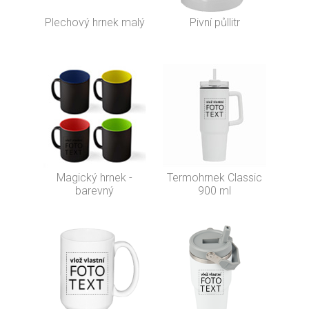
Plechový hrnek malý
Pivní půllitr
Magický hrnek -
Termohrnek Classic
barevný
900 ml