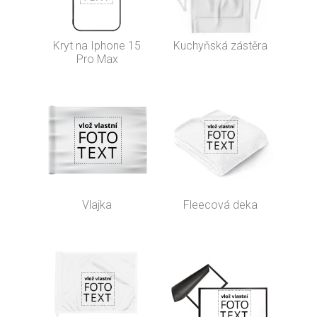
Kryt na Iphone 15
Kuchyňská zástěra
Pro Max
Vlajka
Fleecová deka