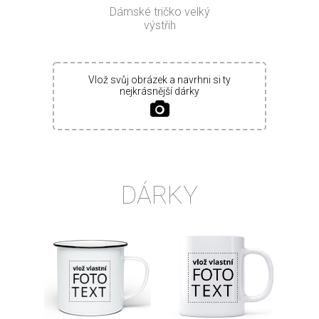
Dámské tričko velký
výstřih
Vlož svůj obrázek a navrhni si ty
nejkrásnější dárky
DÁRKY