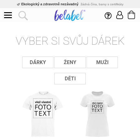
🌿
Ekologický a zdravotně nezávadný
žádná čína, barvy s certifikáty
💡
Inovativní výroba
vlastní vývoj, nejnovější technologie
⚡
Rychlé dodání
expedujeme do 24h
🏢
Výhodné pro firmy
velké množstevní slevy
🔥
Kvalita pod kontrolou
VYBER SI SVŮJ DÁREK
jsme přímý výrobce, žádný zprostředkovatel
🇨🇿
Český eshop s tradicí od roku 2010
tisíce spokojených zákazníků
DÁRKY
ŽENY
MUŽI
DĚTI