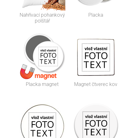
Nahřívací pohankový
Placka
polštář
Placka magnet
Magnet čtverec kov