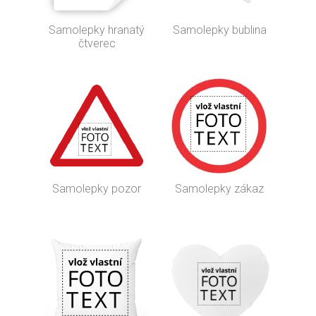
Samolepky hranatý
Samolepky bublina
čtverec
Samolepky pozor
Samolepky zákaz