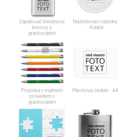
Zapalovač benzínový
Nažehlovací nášivka
kovový s
- Kulatá
gravírováním
Propiska v matném
Plechová cedule - A4
provedení s
gravírováním