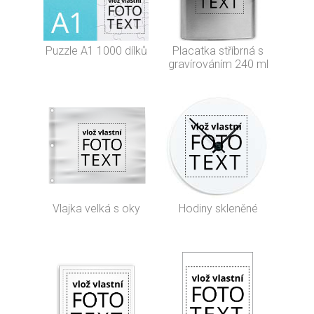
Puzzle A1 1000 dílků
Placatka stříbrná s
gravírováním 240 ml
Vlajka velká s oky
Hodiny skleněné