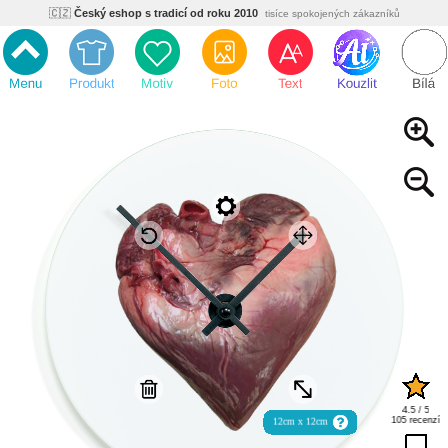
🇨🇿
Český eshop s tradicí od roku 2010
tisíce spokojených zákazníků
🌿
Ekologický a zdravotně nezávadný
žádná čína, barvy s certifikáty
💡
Inovativní výroba
vlastní vývoj, nejnovější technologie
⚡
Rychlé dodání
expedujeme do 24h
🏢
Výhodné pro firmy
velké množstevní slevy
🔥
Kvalita pod kontrolou
jsme přímý výrobce, žádný zprostředkovatel
🇨🇿
Český eshop s tradicí od roku 2010
tisíce spokojených zákazníků