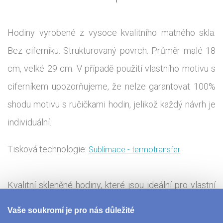
Hodiny vyrobené z vysoce kvalitního matného skla.
Bez ciferníku. Strukturovaný povrch. Průměr malé 18
cm, velké 29 cm. V případě použití vlastního motivu s
ciferníkem upozorňujeme, že nelze garantovat 100%
shodu motivu s ručičkami hodin, jelikož každý návrh je
individuální.
Tisková technologie:
Sublimace - termotransfer
Kvalitní skleněné hodiny, které jsou ideální pro vlastní
fotografie a obrázky, které na hodinách dobře
Vaše soukromí je pro nás důležité
vyniknou. Vytvořte si originální dárek pro své blízké a