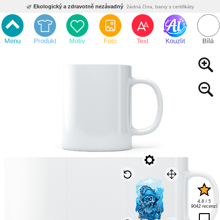
🌿
Ekologický a zdravotně nezávadný
žádná čína, barvy s certifikáty
💡
Inovativní výroba
vlastní vývoj, nejnovější technologie
⚡
Rychlé dodání
expedujeme do 24h
🏢
Výhodné pro firmy
velké množstevní slevy
🔥
Kvalita pod kontrolou
jsme přímý výrobce, žádný zprostředkovatel
🇨🇿
Český eshop s tradicí od roku 2010
tisíce spokojených zákazníků