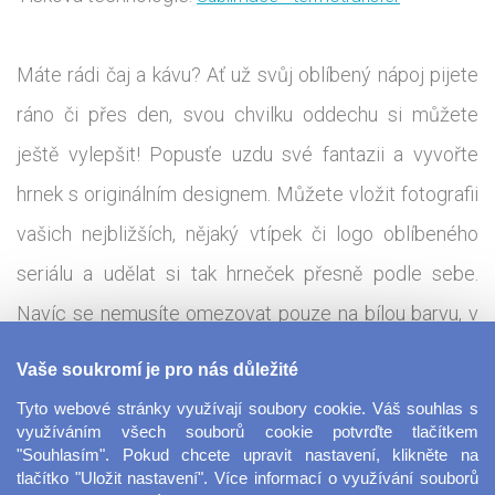
Máte rádi čaj a kávu? Ať už svůj oblíbený nápoj pijete
ráno či přes den, svou chvilku oddechu si můžete
ještě vylepšit! Popusťe uzdu své fantazii a vyvořte
hrnek s originálním designem. Můžete vložit fotografii
vašich nejbližších, nějaký vtípek či logo oblíbeného
seriálu a udělat si tak hrneček přesně podle sebe.
Navíc se nemusíte omezovat pouze na bílou barvu, v
nabídce najdete různé barevné kombinace ouška a
Vaše soukromí je pro nás důležité
vnitřku hrnku. Hrnek s fotkou je jednoduchý a vkusný
Tyto webové stránky využívají soubory cookie. Váš souhlas s
dárek pro nejbližší, který zaručeně potěší. Máte firmu?
využíváním všech souborů cookie potvrďte tlačítkem
"Souhlasím". Pokud chcete upravit nastavení, klikněte na
Tento hrnek je ideální pro reklamní účely či vytváření
tlačítko "Uložit nastavení". Více informací o využívání souborů