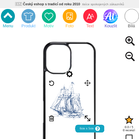
🇨🇿
Český eshop s tradicí od roku 2010
tisíce spokojených zákazníků
🌿
Ekologický a zdravotně nezávadný
žádná čína, barvy s certifikáty
💡
Inovativní výroba
vlastní vývoj, nejnovější technologie
⚡
Rychlé dodání
expedujeme do 24h
🏢
Výhodné pro firmy
velké množstevní slevy
🔥
Kvalita pod kontrolou
jsme přímý výrobce, žádný zprostředkovatel
🇨🇿
Český eshop s tradicí od roku 2010
tisíce spokojených zákazníků