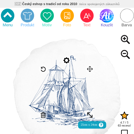
🇨🇿
Český eshop s tradicí od roku 2010
tisíce spokojených zákazníků
🌿
Ekologický a zdravotně nezávadný
žádná čína, barvy s certifikáty
💡
Inovativní výroba
vlastní vývoj, nejnovější technologie
⚡
Rychlé dodání
expedujeme do 24h
🏢
Výhodné pro firmy
velké množstevní slevy
🔥
Kvalita pod kontrolou
jsme přímý výrobce, žádný zprostředkovatel
🇨🇿
Český eshop s tradicí od roku 2010
tisíce spokojených zákazníků