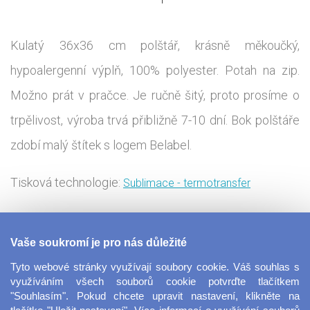
Kulatý 36x36 cm polštář, krásně měkoučký,
hypoalergenní výplň, 100% polyester. Potah na zip.
Možno prát v pračce. Je ručně šitý, proto prosíme o
trpělivost, výroba trvá přibližně 7-10 dní. Bok polštáře
zdobí malý štítek s logem Belabel.
Tisková technologie:
Sublimace - termotransfer
Skvělým a originálním dárkem může být také tento
Vaše soukromí je pro nás důležité
kulatý polštář, který vkusně obohatí váš interiér.
Tyto webové stránky využívají soubory cookie. Váš souhlas s
Jelikož je polštářek šitý ručně v naší nové šicí dílně,
využíváním všech souborů cookie potvrďte tlačítkem
"Souhlasím". Pokud chcete upravit nastavení, klikněte na
máte jistotu, že kupujete 100% český výrobek, který