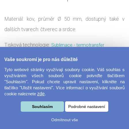
Materiál: kov, průměr Ø 50 mm, dostupný také v
dalších tvarech: čtverec a srdce.
Tisková technologie:
Sublimace - termotransfer
Vaše soukromí je pro nás důležité
Ozdob si ledničku magnetkami s vlastními fotkami
Tyto webové stránky využívají soubory cookie. Váš souhlas s
nebo obrázky. Nehledáš-li dárek pro sebe, ale pro své
využíváním všech souborů cookie potvrďte tlačítkem
"Souhlasím". Pokud chcete upravit nastavení, klikněte na
blízké, můžeš magnet lehce proměnit v milý
tlačítko "Uložit nastavení". Více informací o využívání souborů
cookie naleznete
zde
.
upomínkový předmět s vlastní fotografií, nebo ho
rozveselit vtipným obrázkem nebo vzkazem. Finální
Souhlasím
Podrobné nastavení
návrh je na tobě!
Odmítnout vše