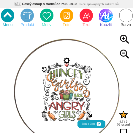
🇨🇿
Český eshop s tradicí od roku 2010
tisíce spokojených zákazníků
🌿
Ekologický a zdravotně nezávadný
žádná čína, barvy s certifikáty
💡
Inovativní výroba
vlastní vývoj, nejnovější technologie
⚡
Rychlé dodání
expedujeme do 24h
🏢
Výhodné pro firmy
velké množstevní slevy
🔥
Kvalita pod kontrolou
jsme přímý výrobce, žádný zprostředkovatel
🇨🇿
Český eshop s tradicí od roku 2010
tisíce spokojených zákazníků