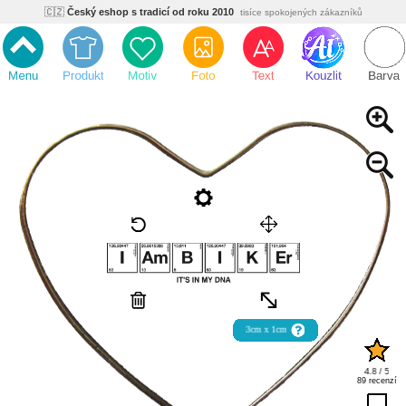
🇨🇿
Český eshop s tradicí od roku 2010
tisíce spokojených zákazníků
🌿
Ekologický a zdravotně nezávadný
žádná čína, barvy s certifikáty
💡
Inovativní výroba
vlastní vývoj, nejnovější technologie
⚡
Rychlé dodání
expedujeme do 24h
🏢
Výhodné pro firmy
velké množstevní slevy
🔥
Kvalita pod kontrolou
jsme přímý výrobce, žádný zprostředkovatel
🇨🇿
Český eshop s tradicí od roku 2010
tisíce spokojených zákazníků