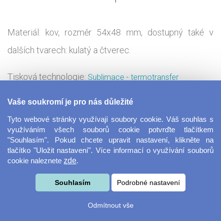
Materiál: kov, rozměr 54x48 mm, dostupný také v
dalších tvarech: kulatý a čtverec.
Tisková technologie:
Sublimace - termotransfer
Vaše soukromí je pro nás důležité
Ozdob si ledničku magnetkami s vlastními fotkami
Tyto webové stránky využívají soubory cookie. Váš souhlas s
nebo obrázky. Nehledáš-li dárek pro sebe, ale pro své
využíváním všech souborů cookie potvrďte tlačítkem
"Souhlasím". Pokud chcete upravit nastavení, klikněte na
blízké, můžeš magnet lehce proměnit v milý
tlačítko "Uložit nastavení". Více informací o využívání souborů
cookie naleznete
zde
.
upomínkový předmět s vlastní fotografií, nebo ho
rozveselit vtipným obrázkem nebo vzkazem. Finální
Souhlasím
Podrobné nastavení
návrh je na tobě!
Odmítnout vše